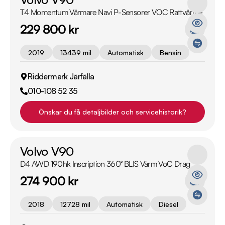
T4 Momentum Värmare Navi P-Sensorer VOC Rattvärme
229 800 kr
2019
13439 mil
Automatisk
Bensin
Riddermark Järfälla
010-108 52 35
Önskar du få detaljbilder och servicehistorik?
Volvo V90
D4 AWD 190hk Inscription 360° BLIS Värm VoC Drag
274 900 kr
2018
12728 mil
Automatisk
Diesel