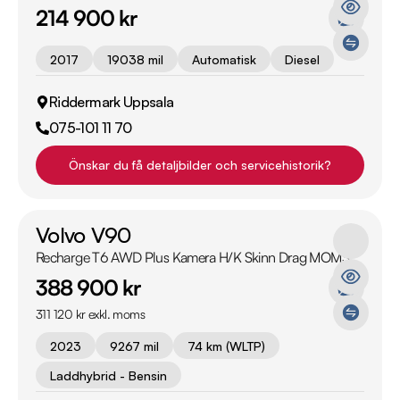
214 900 kr
2017
19038 mil
Automatisk
Diesel
Riddermark Uppsala
075-101 11 70
Önskar du få detaljbilder och servicehistorik?
Volvo V90
Recharge T6 AWD Plus Kamera H/K Skinn Drag MOMS
388 900 kr
311 120 kr exkl. moms
2023
9267 mil
74 km (WLTP)
Laddhybrid - Bensin