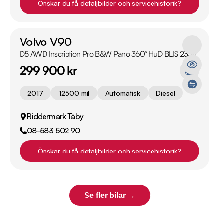
Önskar du få detaljbilder och servicehistorik?
Volvo V90
D5 AWD Inscription Pro B&W Pano 360° HuD BLIS 235h
299 900 kr
2017
12500 mil
Automatisk
Diesel
Riddermark Täby
08-583 502 90
Önskar du få detaljbilder och servicehistorik?
Se fler bilar →