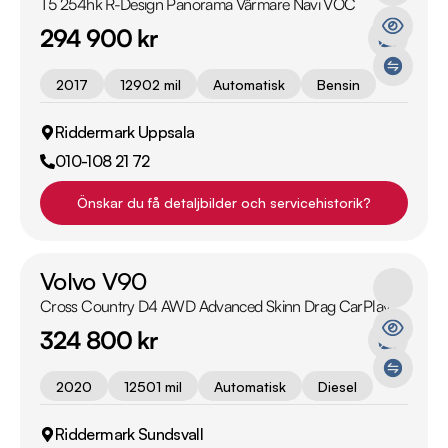
T5 254hk R-Design Panorama Värmare Navi VOC
294 900 kr
2017
12902 mil
Automatisk
Bensin
Riddermark Uppsala
010-108 21 72
Önskar du få detaljbilder och servicehistorik?
Volvo V90
Cross Country D4 AWD Advanced Skinn Drag CarPlay
324 800 kr
2020
12501 mil
Automatisk
Diesel
Riddermark Sundsvall