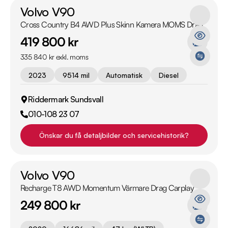
Volvo V90
Cross Country B4 AWD Plus Skinn Kamera MOMS Drag
419 800 kr
335 840 kr exkl. moms
2023
9514 mil
Automatisk
Diesel
Riddermark Sundsvall
010-108 23 07
Önskar du få detaljbilder och servicehistorik?
Volvo V90
Recharge T8 AWD Momentum Värmare Drag Carplay
249 800 kr