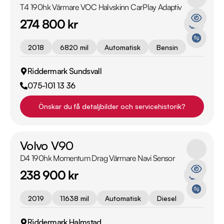
T4 190hk Värmare VOC Halvskinn CarPlay Adaptiv
274 800 kr
2018
6820 mil
Automatisk
Bensin
Riddermark Sundsvall
075-101 13 36
Önskar du få detaljbilder och servicehistorik?
Volvo V90
D4 190hk Momentum Drag Värmare Navi Sensor
238 900 kr
2019
11638 mil
Automatisk
Diesel
Riddermark Halmstad