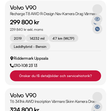
Volvo V90
Recharge T8 AWD R-Design Nav Kamera Drag Värmare
299 800 kr
239 840 kr exkl. moms
2019
14232 mil
47 km (WLTP)
Laddhybrid - Bensin
Riddermark Uppsala
010-108 23 13
Önskar du få detaljbilder och servicehistorik?
Volvo V90
T6 341hk AWD Inscription Värmare Skinn Kamera Drag
324 800 kr