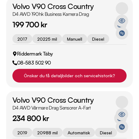
Volvo V90 Cross Country
D4 AWD 190hk Business Kamera Drag
199 700 kr
2017
20225 mil
Manuell
Diesel
Riddermark Täby
08-583 502 90
Önskar du få detaljbilder och servicehistorik?
Volvo V90 Cross Country
D4 AWD Värmare Drag Sensorer A-Fart
234 800 kr
2019
20988 mil
Automatisk
Diesel