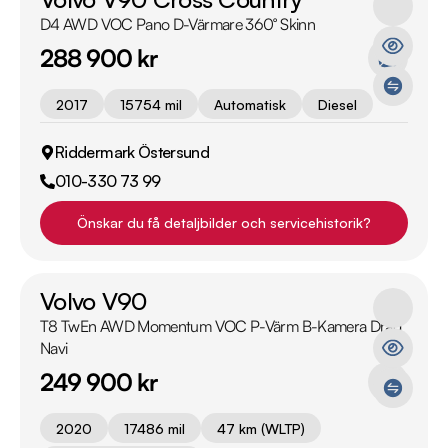
D4 AWD VOC Pano D-Värmare 360° Skinn
288 900 kr
2017
15754 mil
Automatisk
Diesel
Riddermark Östersund
010-330 73 99
Önskar du få detaljbilder och servicehistorik?
Volvo V90
T8 TwEn AWD Momentum VOC P-Värm B-Kamera Drag
Navi
249 900 kr
2020
17486 mil
47 km (WLTP)