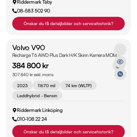
Riddermark Täby
08-583 502 90
Önskar du få detaljbilder och servicehistorik?
Volvo V90
Recharge T6 AWD Plus Dark H/K Skinn Kamera MOMS
384 800 kr
307 840 kr exkl. moms
2023
11670 mil
74 km (WLTP)
Laddhybrid - Bensin
Riddermark Linköping
010-108 22 24
Önskar du få detaljbilder och servicehistorik?