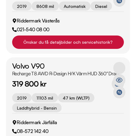
2019
8608 mil
Automatisk
Diesel
Riddermark Västerås
021-540 08 00
Önskar du få detaljbilder och servicehistorik?
Volvo V90
Recharge T8 AWD R-Design H/K Värm HUD 360° Drag
319 800 kr
2019
11103 mil
47 km (WLTP)
Laddhybrid - Bensin
Riddermark Järfälla
08-572 142 40