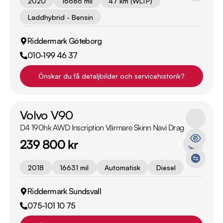
2020
16686 mil
47 km (WLTP)
Laddhybrid - Bensin
Riddermark Göteborg
010-199 46 37
Önskar du få detaljbilder och servicehistorik?
Volvo V90
D4 190hk AWD Inscription Värmare Skinn Navi Drag
239 800 kr
2018
16631 mil
Automatisk
Diesel
Riddermark Sundsvall
075-101 10 75