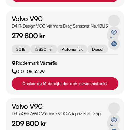
Volvo V90
D4 R-Design VOC Värmare Drag Sensorer Navi BLIS
279 800 kr
2018
12820 mil
Automatisk
Diesel
Riddermark Västerås
010-108 52 29
Önskar du få detaljbilder och servicehistorik?
Volvo V90
D3 150hk AWD Värmare VOC Adaptiv-Fart Drag
209 800 kr