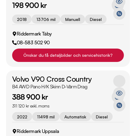
198 900 kr
2018
13706 mil
Manuell
Diesel
Riddermark Täby
08-583 502 90
Önskar du få detaljbilder och servicehistorik?
Volvo V90 Cross Country
B4 AWD Pano H/K Skinn D-Värm Drag
388 900 kr
311 120 kr exkl. moms
2022
11498 mil
Automatisk
Diesel
Riddermark Uppsala