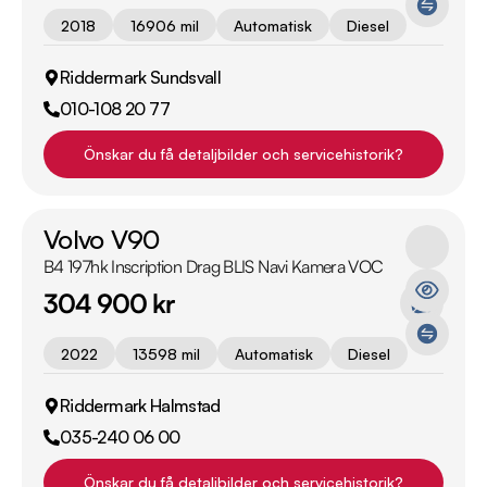
2018
16906 mil
Automatisk
Diesel
Riddermark Sundsvall
010-108 20 77
Önskar du få detaljbilder och servicehistorik?
Volvo V90
B4 197hk Inscription Drag BLIS Navi Kamera VOC
304 900 kr
2022
13598 mil
Automatisk
Diesel
Riddermark Halmstad
035-240 06 00
Önskar du få detaljbilder och servicehistorik?