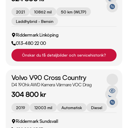
2021
10862 mil
50 km (WLTP)
Laddhybrid - Bensin
Riddermark Linköping
013-480 22 00
Önskar du få detaljbilder och servicehistorik?
Volvo V90 Cross Country
D4 190hk AWD Kamera Värmare VOC Drag
304 800 kr
2019
12003 mil
Automatisk
Diesel
Riddermark Sundsvall