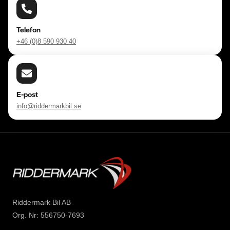
Telefon
+46 (0)8 590 930 40
E-post
info@riddermarkbil.se
Riddermark Bil AB
Org. Nr: 556750-7693