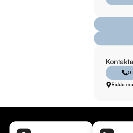
för att:

• Se närbilder och fi
• Reservera bilen dir
• Få mer info om utru
Telefontider:  

Måndag - Söndag: 0
Kontakta
Besökstider i butik:  

01
Måndag - Fredag: 0
Riddermar
Lördag: 10:00 - 18:
Söndag: 10:00 - 16:
RIDDERMARK BIL 
Skydda din bil med 
komplettera med extra
enkelt hos oss.
