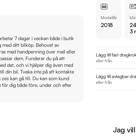
  - Helläder & Minnesstol förare 

  - Parkeringssensorer fram och bak

Modellår
Mät
  - Rattvärme

2018
24
3 
Övrig information om
 arbetar 7 dagar i veckan både i butik
Årsskatt: 2928 kr 

ig med ditt bilköp. Behovet av
Vid blandad körning 
veras med handpenning över mail eller
Lägg till fast dragkro
t passar dem. Funderar du på att
Endast en tidigare b
eller från
s med det, och vi hjälper dig även med
Möjlighet till 12-60
till din bil. Tveka inte på att kontakta
Lägg till avtagbar dr
os oss kan gå till. Du kan som kund
Servicehistorik:

eller från
s för dig både före, under och efter
2019-06-04 - 3483 
2019-11-13 - 6455 mi
2020-06-05 - 9490
2021-02-22 - 13942
2022-01-13 - 16457 
Jag vil
2023-02-23 - 17937