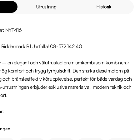
Utrustning
Historik
r: NYT416

 Riddermark Bil Järfälla! 08-572 142 40

– en elegant och välutrustad premiumkombi som kombinerar 
 hög komfort och trygg fyrhjulsdrift. Den starka dieselmotorn på 
 och bränsleeffektiv körupplevelse, perfekt för både vardag och 
trustningen erbjuder exklusiva materialval, modern teknik och 
rt.

r:

ingen