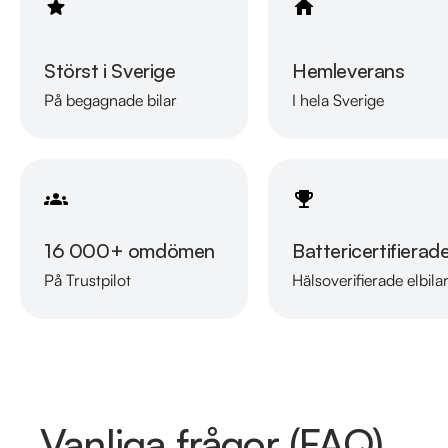
Störst i Sverige
Hemleverans
På begagnade bilar
I hela Sverige
16 000+ omdömen
Battericertifierad
På Trustpilot
Hälsoverifierade elbila
Vanliga frågor (FAQ)