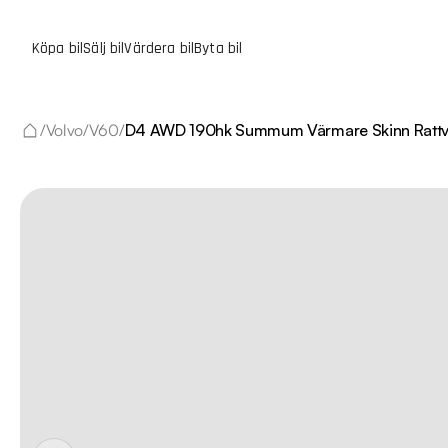
Köpa bil
Sälj bil
Värdera bil
Byta bil
/
Volvo
/
V60
/
D4 AWD 190hk Summum Värmare Skinn Ratt