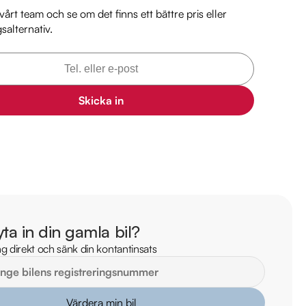
 mil

årt team och se om det finns ett bättre pris eller
3 mil

gsalternativ.
 information: 

2 40

@riddermarkbil.se 

Skicka in
, 175 62, Järfälla

iddermark Bil: 

 begagnade bilar

ns i hela Sverige

kring via Folksam

ömen på Trustpilot 

yta in din gamla bil?
ade på över 100 punkter

g direkt och sänk din kontantinsats
ar

Värdera min bil
arkbil.se/kopa-bil/volvo/nyt416/
