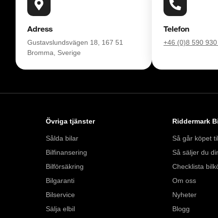
Med korta lagertider 
Adress
Telefon
bil: 08-572 142 40. 
Gustavslundsvägen 18, 167 51
+46 (0)8 590 930
försäkring från Folk
Bromma, Sverige
Se hur vi genomför v
https://www.yout
Välkomna!
Övriga tjänster
Riddermark Bi
Sålda bilar
Så går köpet til
Bilfinansering
Så säljer du din
Bilförsäkring
Checklista bilk
Bilgaranti
Om oss
Bilservice
Nyheter
Sälja elbil
Blogg