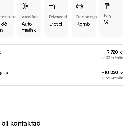
Färg
arställning
Växellåda
Drivmedel
Fordonstyp
Vit
 36
Auto
Diesel
Kombi
mil
matisk
 bilen:

är förbrukning endast 0.55 l/mil

k
+7 720 kr
rukare

+102 kr/mån
 månaders garanti

agkrok
+10 220 kr
+136 kr/mån
mil

l

 mil

 mil

mil

l bli kontaktad
 mil (Kamremsbyte)
