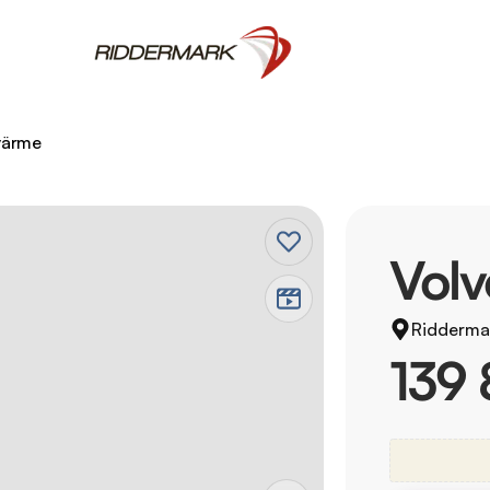
värme
Vol
Riddermar
139 