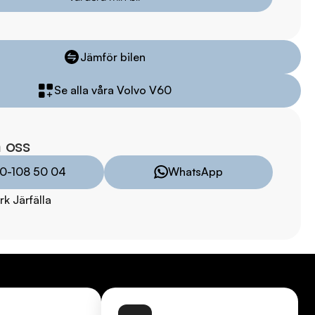
lm på bilen

ekt online

Jämför bilen
stning och tillval

Se alla våra Volvo V60
8:00 - 24:00  

 oss
0-108 50 04
WhatsApp
9:00 - 19:00  

k Järfälla
00  

00  

TRYGGHETSPAKET:

vårt trygghetspaket. Välj mellan 12-60 månaders garanti och 
 hjuluppsättningar till bra priser. Gör ditt bilköp tryggt och 