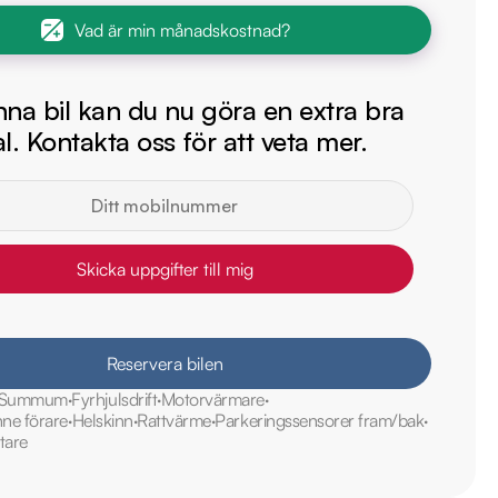
Vad är min månadskostnad?
na bil kan du nu göra en extra bra
l. Kontakta oss för att veta mer.
Skicka uppgifter till mig
Reservera bilen
Summum
Fyrhjulsdrift
Motorvärmare
nne förare
Helskinn
Rattvärme
Parkeringssensorer fram/bak
tare