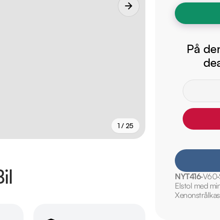
På den
dea
1 / 25
+
20
fler
il
NYT416
V60
Elstol med mi
Xenonstrålkas