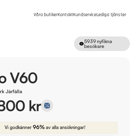
Våra butiker
Kontakt
Kundservice
Lediga tjänster
5939
nyfikna
besökare
vo V60
k Järfälla
800 kr
96%
Vi godkänner
av alla ansökningar!