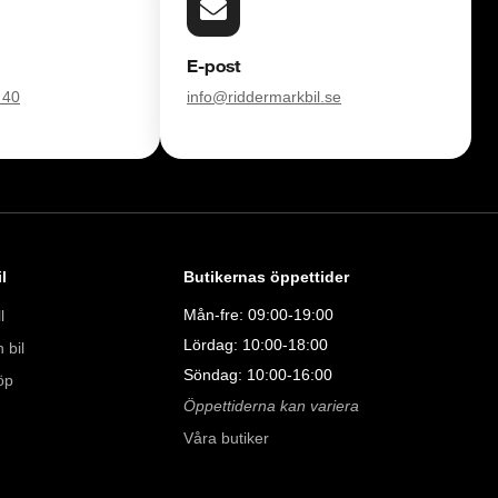
försvinner våra bilar snabbt! Ring oss idag för att reservera din 
E-post
Vi erbjuder även skräddarsydd finansiering och 14 dagars fri 
 40
info@riddermarkbil.se
sam.

åra tester här:

ube.com/watch?v=EvmgI7cNqkUFWD86J 

l
Butikernas öppettider
Mån-fre: 09:00-19:00
l
Lördag: 10:00-18:00
 bil
Söndag: 10:00-16:00
öp
Öppettiderna kan variera
Våra butiker