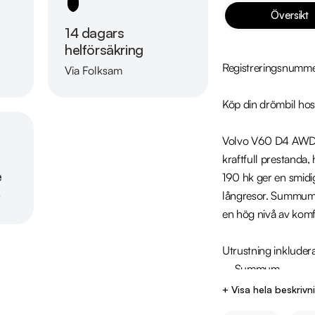
Översikt
14 dagars
helförsäkring
Registreringsnumme
Via Folksam
Läs mer om oss
Köp din drömbil hos
Volvo V60 D4 AWD 
kraftfull prestanda,
e
190 hk ger en smidig
långresor. Summum-u
r
en hög nivå av komfo
Utrustning inkludera
  - Summum

  - Fyrhjulsdrift

+ Visa hela beskrivn
  - Parkeringsvärmare
