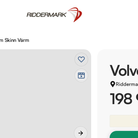
m Skinn Värm
Vol
Ridderma
198 