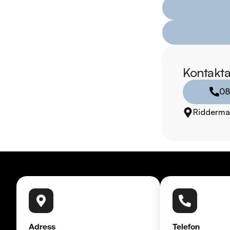
försäkring från Folk
Se hur vi genomför v
https://vimeo.com/1
Kontakta
Telefontider:

Måndag - Söndag 0
08
Ridderma
Besökstider i butik:

Måndag - Fredag 09
Lördag 10:00 - 18:
Söndag 10:00 - 16:
Välkomna!
Adress
Telefon