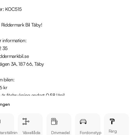
r: KOC515

 Riddermark Bil Täby!

 information:

 35 

ddermarkbil.se

gen 3A, 187 66, Täby

 bilen:

 kr 

är förbrukning endast 0.58 l/mil

 med 2027-01-30

ingen
brukare

 månaders garanti

Färg
arställning
Växellåda
Drivmedel
Fordonstyp