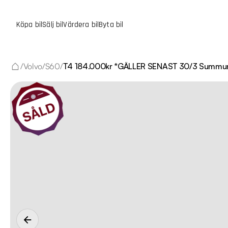
Köpa bil
Sälj bil
Värdera bil
Byta bil
/
Volvo
/
S60
/
T4 184.000kr *GÄLLER SENAST 30/3 Summu