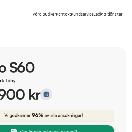
Våra butiker
Kontakt
Kundservice
Lediga tjänster
vo S60
rk Täby
900 kr
96%
Vi godkänner
av alla ansökningar!
Vad är min månadskostnad?