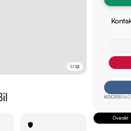
Kontak
1 / 22
+
17
fler
il
KOC515
S60
Översikt