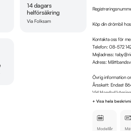
14 dagars
Registreringsnumme
helförsäkring
Via Folksam
Köp din drömbil hos
Läs mer om oss
Kontakta oss för mer
Telefon: 08-572 142
Mejladress: taby@ri
Adress: Måttbandsvä
e
r
Övrig information om
Årsskatt: Endast 866
Vid blandad körning 
Besiktigad till och
+ Visa hela beskrivn
Endast TVÅ tidigare 
Möjlighet till 12-60
Modellår
Mät
Servicehistorik:
