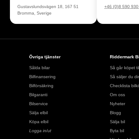
Gustavslundsvägen 18, 167 51
+46 (0)8 590 930
Bromma, Sverige
Övriga tjänster
Riddermark Bi
Sålda bilar
Så går köpet til
Bilfinansering
Så säljer du din
Bilförsäkring
Checklista bilk
Bilgaranti
Om oss
Bilservice
Nyheter
Sälja elbil
Blogg
Köpa elbil
Sälja bil
Logga in/ut
Byta bil