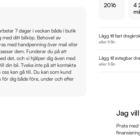
2016
4 
2016-10-11 - 835 mil
mi
2017-11-13 - 1203 mil
2018-12-10 - 1600 m
 arbetar 7 dagar i veckan både i butik
2020-01-29 - 2155 m
Lägg till fast dragkro
ig med ditt bilköp. Behovet av
2021-02-04 - 2411 m
eller från
veras med handpenning över mail eller
2022-02-10 - 2807 
t passar dem. Funderar du på att
2023-02-09 - 3378 
Lägg till avtagbar dr
s med det, och vi hjälper dig även med
2024-02-20 - 3732 
eller från
till din bil. Tveka inte på att kontakta
os oss kan gå till. Du kan som kund
2025-02-10 - 4092 
s för dig både före, under och efter
2025-08-17 (kamrem
Därför ska du välja R
Jag vil
* Störst i Sverige på
* Erbjuder hemlevera
Prata med v
* 14 dagars helförsä
finansierin
* Över 10 tusen omd