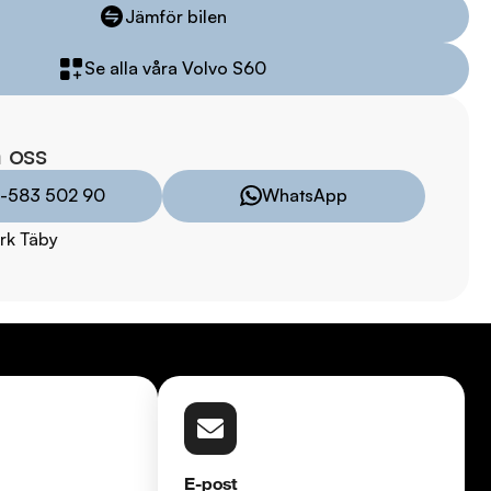
sam.

Jämför bilen
Se alla våra Volvo S60
åra tester här:

011323016

 oss
8:00 - 24:00

-583 502 90
WhatsApp
rk Täby
:00 - 19:00

00

00

E-post