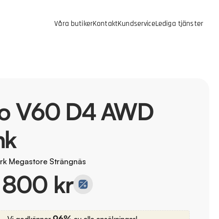
Våra butiker
Kontakt
Kundservice
Lediga tjänster
vo V60 D4 AWD
hk
rk Megastore Strängnäs
 800 kr
96%