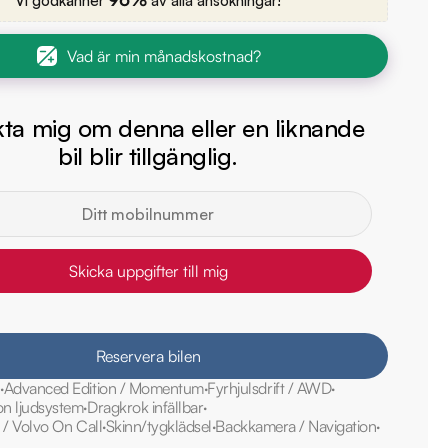
Vi godkänner
av alla ansökningar!
Vad är min månadskostnad?
ta mig om denna eller en liknande
bil blir tillgänglig.
Skicka uppgifter till mig
Reservera bilen
0
Advanced Edition / Momentum
Fyrhjulsdrift / AWD
n ljudsystem
Dragkrok infällbar
 / Volvo On Call
Skinn/tygklädsel
Backkamera / Navigation