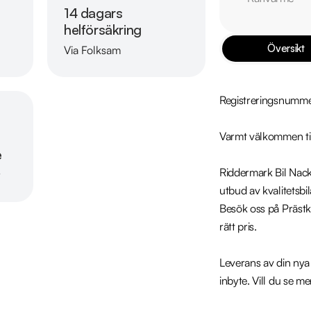
14 dagars
helförsäkring
Översikt
Via Folksam
Läs mer om oss
Registreringsnumm
Varmt välkommen til
e
Riddermark Bil Nacka 
r
utbud av kvalitetsb
Besök oss på Prästkra
rätt pris.

Leverans av din nya b
inbyte. Vill du se me