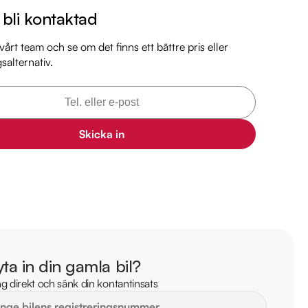
l bli kontaktad
årt team och se om det finns ett bättre pris eller
gsalternativ.
Skicka in
d någon av våra andra Volvo V60 i lager. Se våra bilar på 
arkbil.se/kopa-bil/?series=v60

 bilen:

 är förbrukning endast 0.50l/Mil

yta in din gamla bil?
 med 2026-04-30

g direkt och sänk din kontantinsats
 månaders garanti
