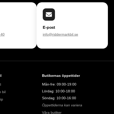
försvinner våra bilar snabbt! Ring oss idag för att reservera din 
Vi erbjuder även skräddarsydd finansiering och 14 dagars fri 
E-post
sam.

 40
info@riddermarkbil.se
åra tester här:

011323016

8:00 - 24:00

l
Butikernas öppettider
Mån-fre: 09:00-19:00
l
:00 - 19:00

Lördag: 10:00-18:00
 bil
00

Söndag: 10:00-16:00
öp
00

Öppettiderna kan variera
Våra butiker