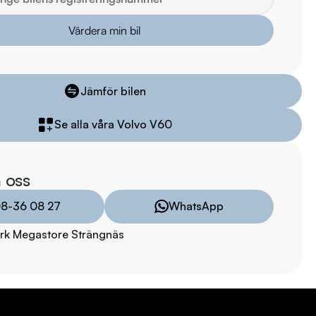
Värdera min bil
mil

mil

il

il

Jämför bilen
mil

Se alla våra Volvo V60
arkbil.se/kopa-bil/volvo/jga29b/

 oss
lm på bilen

8-36 08 27
WhatsApp
ekt online

rk Megastore Strängnäs
stning och tillval

TRYGGHETSPAKET:

vårt trygghetspaket. Välj mellan 12-60 månaders garanti och 
 hjuluppsättningar till bra priser. Gör ditt bilköp tryggt och 