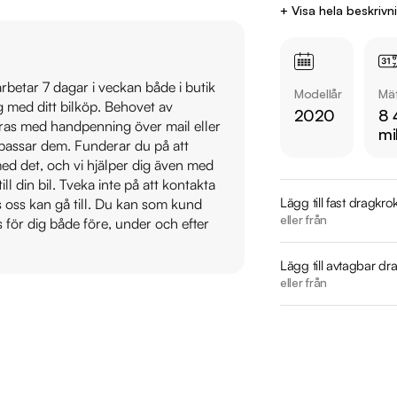
Kontakta oss för mer
+ Visa hela beskrivn
Telefon: 08-572 142
Mail: nacka@ridderm
Adress: Prästkragen
 arbetar 7 dagar i veckan både i butik
Modellår
Mät
ig med ditt bilköp. Behovet av
2020
8 
Därför ska du välja R
veras med handpenning över mail eller
mi
* Störst i Sverige på
t passar dem. Funderar du på att
s med det, och vi hjälper dig även med
* Erbjuder hemlevera
till din bil. Tveka inte på att kontakta
* 14 dagars helförsä
Lägg till fast dragkro
os oss kan gå till. Du kan som kund
* Över 10 tusen omd
eller från
s för dig både före, under och efter
* Våra bilar är test
* Kvalitetssäkrade bil
Lägg till avtagbar dr
eller från
Utrustning inkludera
  - Advanced Edition/Momentum

  - Fyrhjulsdrift / AWD

  - Harman Kardon ljudsystem
