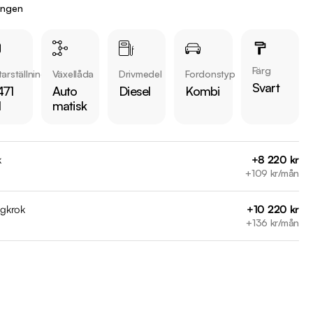
 information: 

ingen
 38

arkbil.se

s väg 3, 132 45, Nacka

Färg
arställning
Växellåda
Drivmedel
Fordonstyp
Svart
471
Auto
Diesel
Kombi
iddermark Bil: 

l
matisk
 begagnade bilar

ns i hela Sverige

kring via Folksam

k
+8 220 kr
ömen på Trustpilot 

+109 kr/mån
ade på över 100 punkter

ar

agkrok
+10 220 kr
+136 kr/mån
r:
