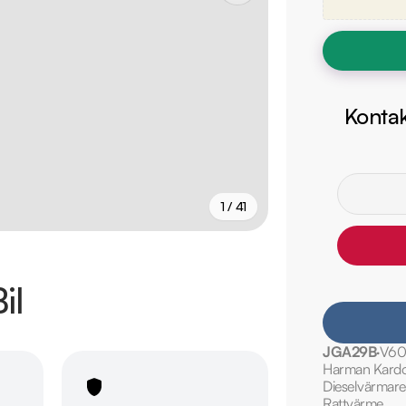
Kontak
1 / 41
+
36
fler
il
JGA29B
V6
Harman Kardo
Dieselvärmare
Rattvärme