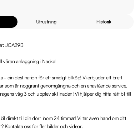
Utrustning
Historik
er: JGA29B

l våran anläggning i Nacka!

- din destination för ett smidigt bilköp! Vi erbjuder ett brett 
ilar som är noggrant genomgångna och en enastående service. 
gens väg 3 och upplev skillnaden! Vi hjälper dig hitta rätt bil till 
il direkt till din dörr inom 24 timmar! Vi tar även hand om ditt 
r? Kontakta oss för fler bilder och videor.
