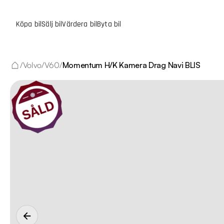
Köpa bil
Sälj bil
Värdera bil
Byta bil
/
Volvo
/
V60
/
Momentum H/K Kamera Drag Navi BLIS