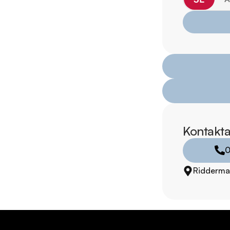
Servicehistorik:

2021-02-05 - 1540 
2022-01-18 - 2898 
2022-12-16 - 4529 m
2023-11-06 - 5833 m
2025-04-09 - 8471 
Besök

https://www.ridderm
Kontakta
för att:

• Se närbilder och fi
0
• Reservera bilen dir
Ridderma
• Få mer info om utru
RIDDERMARK BIL 
Skydda din bil med 
komplettera med extra