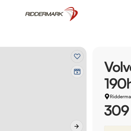
Vol
190
Ridderma
309