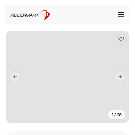
1 / 28
+
23
fler