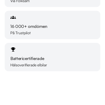
Via Folksam
16 000+ omdömen
På Trustpilot
Battericertifierade
Hälsoverifierade elbilar
Läs mer om oss