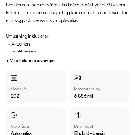
backkamera och rattvärme. En bränslesnål hybrid-SUV som 
kombinerar modern design, hög komfort och smart teknik för 
en trygg och bekväm körupplevelse.

Utrustning inkluderar:

  - X-Edition

  - Backkamera

  - Bluetooth

+ Visa hela beskrivningen
  - Eluppvärmd framruta

  - Rattvärme

  - Adaptiv farthållare

Modellår
Mätarställning
  - Lane assist

2021
6 886 mil
Jämför denna bil med någon av våra andra Toyota C-HR i 
lager. Se våra bilar på https://www.riddermarkbil.se/kopa-
bil/?series=c-hr

Växellåda
Drivmedel
Automatisk
Elhybrid - bensin