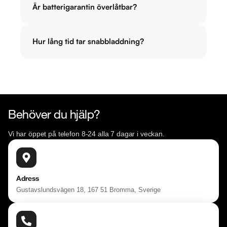
Är batterigarantin överlåtbar?
Hur lång tid tar snabbladdning?
Behöver du hjälp?
Vi har öppet på telefon 8-24 alla 7 dagar i veckan.
Adress
Gustavslundsvägen 18, 167 51 Bromma, Sverige