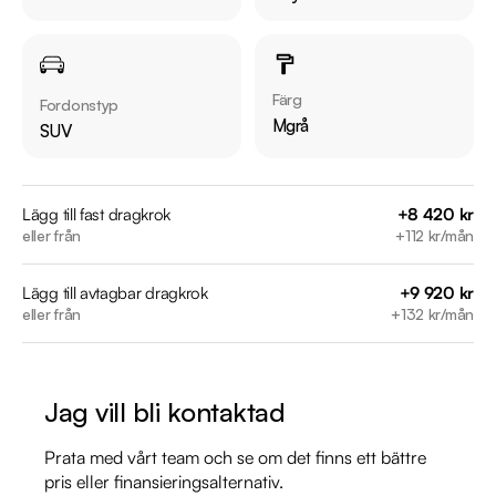
Övrig information om bilen:

Årsskatt: Endast 360 kr 

Vid blandad körning är förbrukning endast 0.38 l/mil

Besiktigad till och med 2027-04-30

Färg
Fordonstyp
Möjlighet till 12-60 månaders garanti

Mgrå
SUV
Servicehistorik:

2021-12-27 - 1739 mil

Lägg till fast dragkrok
+8 420 kr
eller från
+112 kr/mån
2022-05-11 - 2401 mil

2023-04-03 - 3488 mil

Lägg till avtagbar dragkrok
+9 920 kr
2024-04-10 - 4444 mil

eller från
+132 kr/mån
2025-05-08 - 4898 mil

2026-04-22 - 6886 mil

Jag vill bli kontaktad
Besök

https://www.riddermarkbil.se/kopa-bil/toyota/wce190/

Prata med vårt team och se om det finns ett bättre
för att:

pris eller finansieringsalternativ.