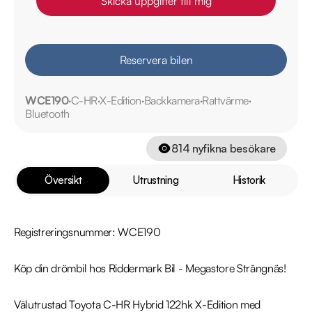
Skicka uppgifter till mig
Reservera bilen
WCE190
C-HR
X-Edition
Backkamera
Rattvärme
Bluetooth
814
nyfikna besökare
Översikt
Utrustning
Historik
Registreringsnummer: WCE190

Köp din drömbil hos Riddermark Bil - Megastore Strängnäs!

Välutrustad Toyota C-HR Hybrid 122hk X-Edition med 