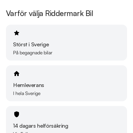
Folksam.

Varför välja Riddermark Bil
Se hur vi genomför våra tester här:

https://vimeo.com/1011323016

Telefontider: 

Störst i Sverige
Måndag - Söndag: 08:00 - 24:00 

På begagnade bilar
Besökstider i butik: 

Måndag - Fredag: 09:00 - 19:00 

Lördag:  10:00 - 18:00 

Hemleverans
Söndag: 10:00 - 16:00 

I hela Sverige
Välkomna!
14 dagars helförsäkring