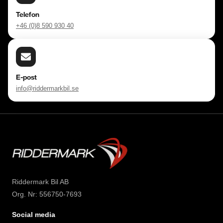
Telefon
+46 (0)8 590 930 40
E-post
info@riddermarkbil.se
Riddermark Bil AB
Org. Nr: 556750-7693
Social media