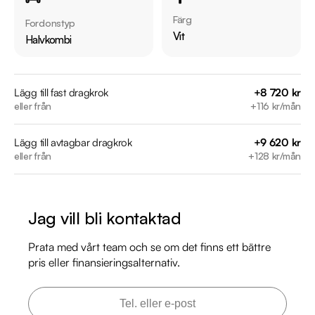
* Låga ägandekostnader

Färg
Fordonstyp
* Låg förbrukning

Vit
Halvkombi
* Perfekt bil för pendling

* Anpassad för stadstrafik

Lägg till fast dragkrok
+8 720 kr
eller från
+116 kr/mån
Jämför denna bil med någon av våra andra Toyota Yaris i 
lager. Se våra bilar på https://www.riddermarkbil.se/kopa-
Lägg till avtagbar dragkrok
+9 620 kr
bil/?series=yaris

eller från
+128 kr/mån
Övrig information om bilen:

Årsskatt: Endast 467 kr 

Jag vill bli kontaktad
Vid blandad körning är förbrukning endast 0.30 l/mil

Besiktigad till och med 2026-05-31

Prata med vårt team och se om det finns ett bättre
Endast två tidigare brukare

pris eller finansieringsalternativ.
Möjlighet till 12-60 månaders garanti

Servicehistorik:
