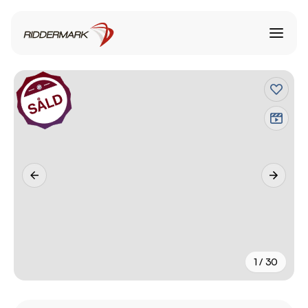
1 / 30
+
25
fler