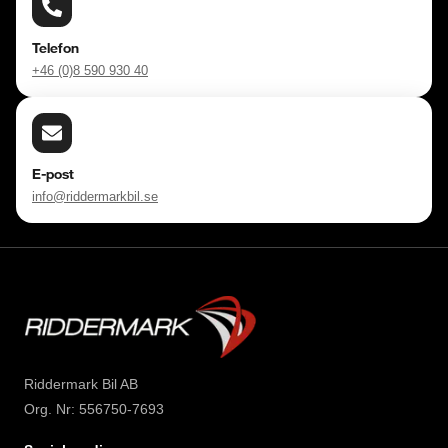
Telefon
+46 (0)8 590 930 40
E-post
info@riddermarkbil.se
Riddermark Bil AB
Org. Nr: 556750-7693