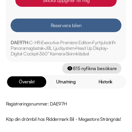
Skicka uppgifter till mig
Reservera bilen
DAE97H
C-HR
Executive Premiere Edition
Fyrhjulsdrift
Panoramaglastak
JBL Ljudsystem
Head Up Display
Digital Cockpit
360° Kamera
Skinnklädsel
815
nyfikna besökare
Översikt
Utrustning
Historik
Registreringsnummer: DAE97H

Köp din drömbil hos Riddermark Bil - Megastore Strängnäs!
