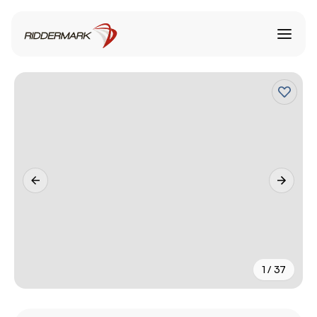
1 / 37
+
32
fler