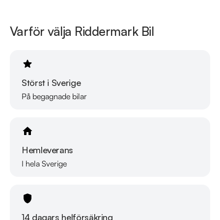
Se hur vi genomför våra tester här:

Varför välja Riddermark Bil
https://vimeo.com/1011323016

Telefontider: 

Måndag - Söndag: 08:00 - 24:00 

Störst i Sverige
Besökstider i butik: 

På begagnade bilar
Måndag - Fredag: 09:00 - 19:00 

Lördag: 10:00 - 18:00 

Söndag: 10:00 - 16:00 

Hemleverans
Välkomna!
I hela Sverige
14 dagars helförsäkring