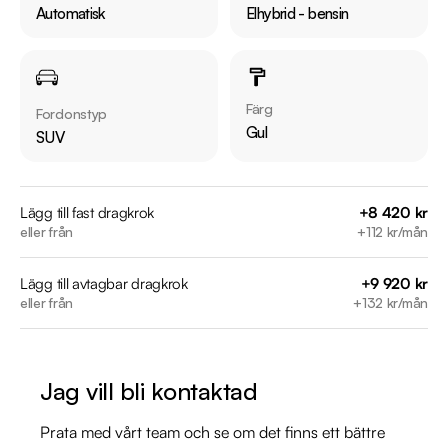
Jämför denna bil med någon av våra andra Toyota C-HR i 
Automatisk
Elhybrid - bensin
lager. Se våra bilar på https://www.riddermarkbil.se/kopa-
bil/?series=c-hr

Övrig information om bilen:

Färg
Fordonstyp
Besiktigad till och med 2027-02-28

Gul
SUV
Endast en tidigare brukare

Möjlighet till 12-60 månaders garanti

Lägg till fast dragkrok
+8 420 kr
eller från
+112 kr/mån
Servicehistorik:

2024-12-20 - 1636 mil

Lägg till avtagbar dragkrok
+9 920 kr
2026-02-24 - 4450 mil

eller från
+132 kr/mån
Besök

https://www.riddermarkbil.se/kopa-bil/toyota/dae97h/

Jag vill bli kontaktad
för att:

• Se närbilder och film på bilen

Prata med vårt team och se om det finns ett bättre
• Reservera bilen direkt online
