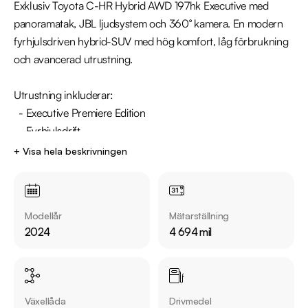
Exklusiv Toyota C-HR Hybrid AWD 197hk Executive med 
panoramatak, JBL ljudsystem och 360° kamera. En modern 
fyrhjulsdriven hybrid-SUV med hög komfort, låg förbrukning 
och avancerad utrustning.

Utrustning inkluderar:

  - Executive Premiere Edition

  - Fyrhjulsdrift

  - Panoramaglastak 

+ Visa hela beskrivningen
  - JBL Ljudsystem

  - Head Up Display

  - Digital Cockpit

Modellår
Mätarställning
  - 360° Kamera

2024
4 694 mil
  - Navigation

  - Skinnklädsel & Elstol med minne förare

  - Rattvärme & Adaptiv farthållare

Växellåda
Drivmedel