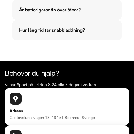
Är batterigarantin överlåtbar?
Hur lång tid tar snabbladdning?
Behöver du hjälp?
Vi har öppet på telefon 8-24 alla 7 dagar i veckan.
Adress
Gustavslundsvägen 18, 167 51 Bromma, Sverige