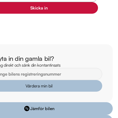
lm på bilen

Skicka in
ekt online

stning och tillval

mark Bils största butik - din destination för ett smidigt bilköp. Vi 
bud av kvalitetsbilar och enastående service. Besök oss i 
ensgatan 21A och upplev skillnaden! 

yta in din gamla bil?
il direkt till din dörr inom 24 timmar! Vi tar även hand om ditt 
g direkt och sänk din kontantinsats
r? Kontakta oss för fler bilder och videor.

iddermark Bil: 

Värdera min bil
 begagnade bilar

ns i hela Sverige

kring via Folksam

Jämför bilen
ömen på Trustpilot 

ade på över 100 punkter
