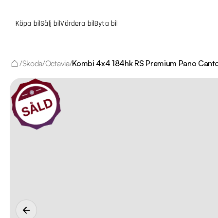
Köpa bil
Sälj bil
Värdera bil
Byta bil
/
Skoda
/
Octavia
/
Kombi 4x4 184hk RS Premium Pano Cant