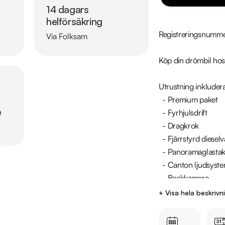
14 dagars
helförsäkring
Registreringsnumm
Via Folksam
Läs mer om oss
Köp din drömbil hos
Utrustning inkludera
  - Premium paket 

e
  - Fyrhjulsdrift 

  - Dragkrok 

r
  - Fjärrstyrd dieselvärmare 

  - Panoramaglastak 

  - Canton ljudsystem 

  - Backkamera

  - Apple CarPlay & Android Auto

+ Visa hela beskrivn
Jämför denna bil med