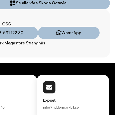
Se alla våra Skoda Octavia
ar

TRYGGHETSPAKET:

 oss
vårt trygghetspaket. Välj mellan 12-60 månaders garanti och 
8-591 122 30
WhatsApp
 hjuluppsättningar till bra priser. Gör ditt bilköp tryggt och 
rk Megastore Strängnäs
försvinner våra bilar snabbt! Ring oss idag för att reservera din 
Vi erbjuder även skräddarsydd finansiering och 14 dagars fri 
sam.

åra tester här:

011323016

E-post
08:00 - 24:00 

 40
info@riddermarkbil.se