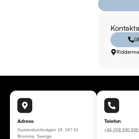
* Kvalitetssäkrade bil
RIDDERMARK BIL 
Kontakta
Skydda din bil med 
0
komplettera med extra
enkelt hos oss.

Ridderma
Med korta lagertider 
bil: 08-572 142 41. 
försäkring från Folk
Se hur vi genomför v
https://vimeo.com/1
Telefontider: 

Adress
Telefon
Måndag - Söndag: 
Gustavslundsvägen 18, 167 51
+46 (0)8 590 930
Bromma, Sverige