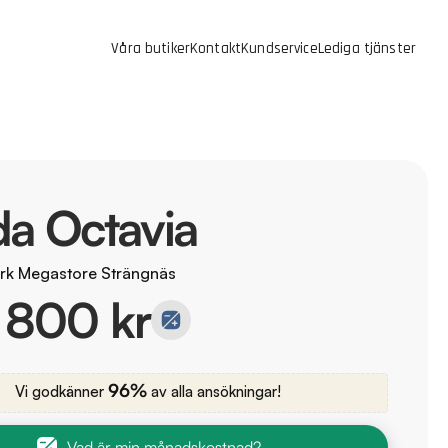
Våra butiker
Kontakt
Kundservice
Lediga tjänster
a Octavia
rk Megastore Strängnäs
 800 kr
96%
Vi godkänner
av alla ansökningar!
Vad är min månadskostnad?