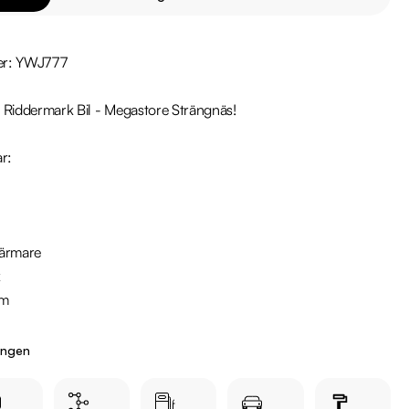
er: YWJ777

 Riddermark Bil - Megastore Strängnäs!

r:

ingen
 någon av våra andra Škoda Octavia i lager. Se våra bilar på 