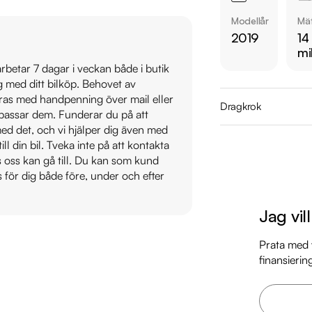
https://www.ridderm
Modellår
Mät
2019
14
Övrig information om
mi
Årsskatt: Endast 310
 arbetar 7 dagar i veckan både i butik
Vid blandad körning 
ig med ditt bilköp. Behovet av
Besiktigad till och
veras med handpenning över mail eller
Dragkrok
t passar dem. Funderar du på att
Möjlighet till 12-60
s med det, och vi hjälper dig även med
till din bil. Tveka inte på att kontakta
Servicehistorik:

os oss kan gå till. Du kan som kund
2020-09-02 - 2923
s för dig både före, under och efter
2022-01-10 - 5941 m
2023-03-24 - 8436 
Jag vil
2024-04-11 - 10171 m
2025-04-16 - 13047
Prata med v
finansierin
Besök

https://www.ridder