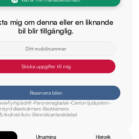
ta mig om denna eller en liknande
bil blir tillgänglig.
Skicka uppgifter till mig
Reservera bilen
avia
Fyrhjulsdrift
Panoramaglastak
Canton ljudsystem
rrstyrd dieselvärmare
Backkamera
 & Android Auto
Skinn/alcantaraklädsel
Utrustning
Historik