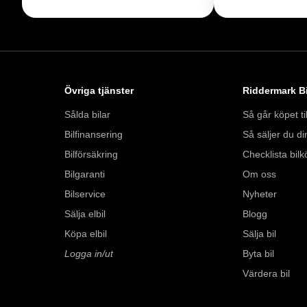
Besökstider i butik: 

Måndag - Fredag: 0
Lördag:  10:00 - 18
Söndag: 10:00 - 16:
Övriga tjänster
Riddermark Bi
Välkomna!
Sålda bilar
Så går köpet til
Bilfinansering
Så säljer du din
Bilförsäkring
Checklista bilk
Bilgaranti
Om oss
Bilservice
Nyheter
Sälja elbil
Blogg
Köpa elbil
Sälja bil
Logga in/ut
Byta bil
Värdera bil