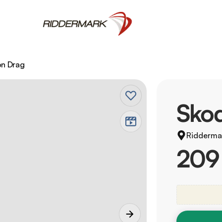
on Drag
Skod
Ridderma
209