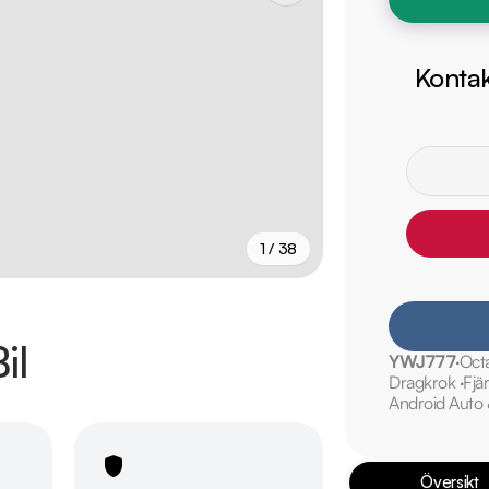
Kontak
1 / 38
+
33
fler
il
YWJ777
Oct
Dragkrok
Fjä
Android Auto
Översikt