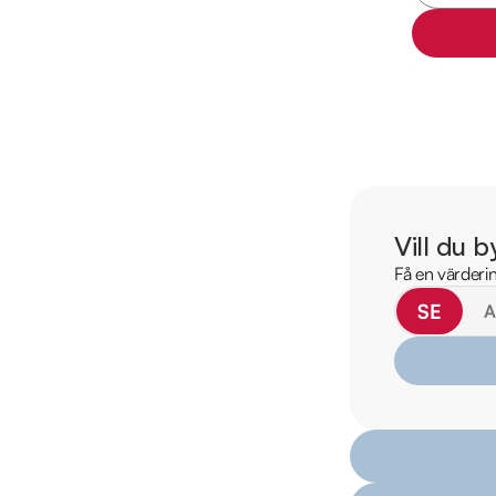
för att:

• Se närbilder och fi
• Reservera bilen dir
• Få mer info om utru
Välkommen till Ridder
erbjuder ett brett ut
Strängnäs på Kalkst
Vill du b
Leverans av din nya b
Få en värderin
inbyte. Vill du se me
SE
Därför ska du välja R
* Störst i Sverige på
* Erbjuder hemlevera
* 14 dagars helförsä
* Över 10 tusen omd
* Våra bilar är test