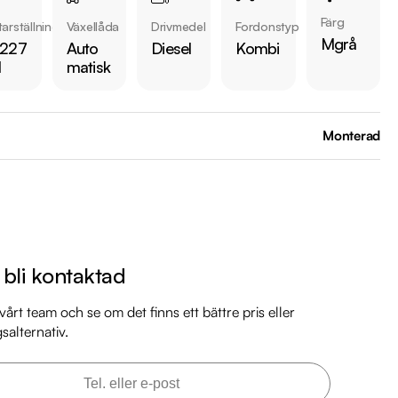
arkbil.se/kopa-bil/?series=octavia

Färg
arställning
Växellåda
Drivmedel
Fordonstyp
Mgrå
 227
Auto
Diesel
Kombi
 bilen:

l
matisk
5 kr 

är förbrukning endast 0.53 l/mil

 med 2026-07-31

Monterad
 månaders garanti

 mil

il

mil

l bli kontaktad
il

 mil

årt team och se om det finns ett bättre pris eller
gsalternativ.
markbil.se/kopa-bil/%C5%A1koda/ywj777/
