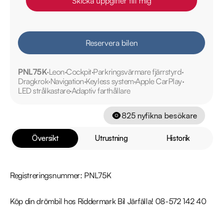
Skicka uppgifter till mig
Reservera bilen
PNL75K
Leon
Cockpit
Parkringsvärmare fjärrstyrd
Dragkrok
Navigation
Keyless system
Apple CarPlay
LED strålkastare
Adaptiv farthållare
825
nyfikna besökare
Översikt
Utrustning
Historik
Registreringsnummer: PNL75K

Köp din drömbil hos Riddermark Bil Järfälla! 08-572 142 40
