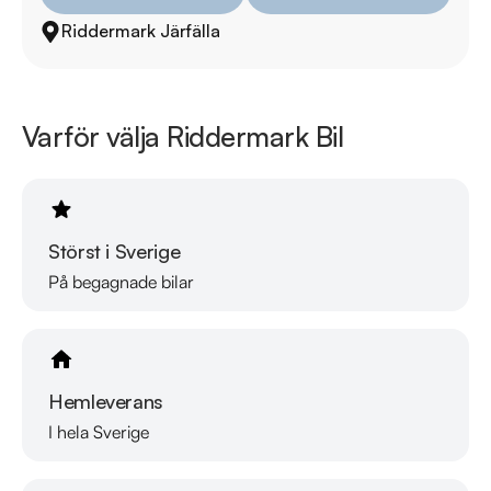
Besökstider i butik:  

Riddermark Järfälla
Måndag - Fredag: 09:00 - 19:00  

Lördag: 10:00 - 18:00  

Söndag: 10:00 - 16:00  

Varför välja Riddermark Bil
RIDDERMARK BIL TRYGGHETSPAKET:

Skydda din bil med vårt trygghetspaket. Välj mellan 12-60 
månaders garanti och komplettera med extra 
hjuluppsättningar till bra priser. Gör ditt bilköp tryggt och 
Störst i Sverige
enkelt hos oss.

På begagnade bilar
Med korta lagertider försvinner våra bilar snabbt! Ring oss 
idag för att reservera din bil: 08-572 142 40. Vi erbjuder även 
skräddarsydd finansiering och 14 dagars fri försäkring från 
Hemleverans
Folksam.

I hela Sverige
Se hur vi genomför våra tester här:
