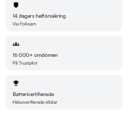
https://www.youtube.com/watch?v=EvmgI7cNqkUFWD86J 

14 dagars helförsäkring
Välkomna!
Via Folksam
16 000+ omdömen
På Trustpilot
Battericertifierade
Hälsoverifierade elbilar
Läs mer om oss