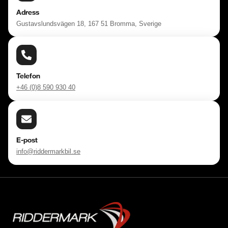
Adress
Gustavslundsvägen 18, 167 51 Bromma, Sverige
Telefon
+46 (0)8 590 930 40
E-post
info@riddermarkbil.se