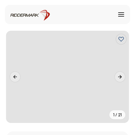
1 / 21
+
16
fler