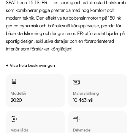
SEAT Leon 1.5 TSI FR – en sportig och välutrustad halvkombi 
som kombinerar pigga prestanda med hög komfort och 
modern teknik. Den effektiva turbobensinmotorn på 150 hk 
ger en dynamisk och bränslesnål körupplevelse, perfekt för 
både stadskörning och längre resor. FR-utförandet bjuder på 
sportig design, exklusiva detaljer och en förarorienterad 
interiör som förstärker körglädjen!

Utrustning inkluderar:

+ Visa hela beskrivningen
  - Cockpit

  - Parkeringsvärmare fjärrstyrd

  - Dragkrok avtagbar

Modellår
Mätarställning
  - Adaptiv farthållare

2020
10 463 mil
  - Navigation

  - Apple CarPlay

  - Keyless system

  - Parkeringssensorer fram & bak

Växellåda
Drivmedel