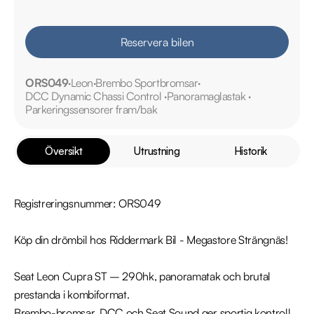
Reservera bilen
ORS049
Leon
Brembo Sportbromsar
DCC Dynamic Chassi Control
Panoramaglastak
Parkeringssensorer fram/bak
Översikt
Utrustning
Historik
Registreringsnummer: ORS049

Köp din drömbil hos Riddermark Bil - Megastore Strängnäs!

Seat Leon Cupra ST – 290hk, panoramatak och brutal 
prestanda i kombiformat.

Brembo-bromsar, DCC och Seat Sound ger sportig kontroll 