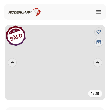
1 / 25
+
20
fler