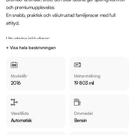
och premiumupplevelse.

En snabb, praktisk och välutrustad familjeracer med full 
attityd.

Utrustning inkluderar:

  - Brembo Sportbromsar 

+ Visa hela beskrivningen
  - DCC Dynamic Chassi Control 

  - Panoramaglastak 

  - Parkeringssensorer fram & bak

Modellår
Mätarställning
  - Seat Sound System

2016
19 803 mil
  - Sportstolar

Jämför denna bil med någon av våra andra SEAT Leon i lager. 
Se våra bilar på https://www.riddermarkbil.se/kopa-bil/?
Växellåda
Drivmedel
series=leon

Automatisk
Bensin
Övrig information om bilen:
