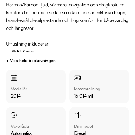
Harman/Kardon-ljud, värmare, navigation och dragkrok. En 
komfortabel premiumsedan som kombinerar exklusiv design, 
bränslesnål dieselprestanda och hög komfort för både vardag 
och långresor.

Utrustning inkluderar:

  - AMG Sport

  - Motorvärmare

+ Visa hela beskrivningen
  - Harman/Kardon ljudsystem

  - Dragkrok

  - Parkeringssensorer fram & bak

Modellår
Mätarställning
  - Skinnklädsel

2014
16 014 mil
  - Navigation/GPS

Jämför denna bil med någon av våra andra Mercedes-Benz 
E-Klass i lager. Se våra bilar på 
Växellåda
Drivmedel
https://www.riddermarkbil.se/kopa-bil/?series=e-klass

Automatisk
Diesel