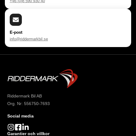
+46 (0)8 590 930 40
E-post
info@riddermarkbil.se
Riddermark Bil AB
Org. Nr: 556750-7693
Social media
Garantier och villkor