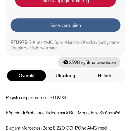
Skicka uppgifter till mig
Reservera bilen
PTU978
E-Klass
AMG Sport
Harman/Kardon ljudsystem
Dragkrok
Motorvärmare
2398
nyfikna besökare
Översikt
Utrustning
Historik
Registreringsnummer: PTU978

Köp din drömbil hos Riddermark Bil - Megastore Strängnäs!

Elegant Mercedes-Benz E 220 CDI 170hk AMG med 