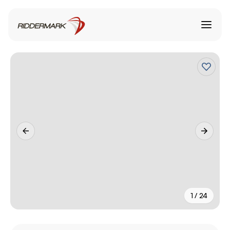
1 / 24
+
19
fler