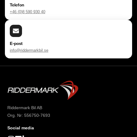
Telefon
+46 (0)8 590 930 40
E-post
info@riddermarkbil.se
Riddermark Bil AB
Org. Nr: 556750-7693
Social media