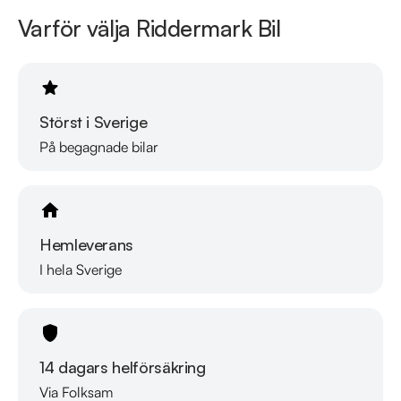
Se hur vi genomför våra tester här:

Varför välja Riddermark Bil
https://vimeo.com/1011323016

Telefontider:

Måndag - Söndag 08:00 - 24:00

Störst i Sverige
Besökstider i butik:

På begagnade bilar
Måndag - Fredag 09:00 - 19:00

Lördag 10:00 - 18:00

Söndag 10:00 - 16:00

Hemleverans
Välkomna!
I hela Sverige
14 dagars helförsäkring
Via Folksam