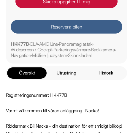
Skicka uppgifter till mig
Reservera bilen
HKK77B
CLA
AMG Line
Panoramaglastak
Widescreen / Cockpit
Parkeringsvärmare
Backkamera
Navigation
Midline ljudsystem
Skinnklädsel
Översikt
Utrustning
Historik
Registreringsnummer: HKK77B

Varmt välkommen till våran anläggning i Nacka!

Riddermark Bil Nacka - din destination för ett smidigt bilköp! 