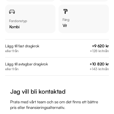
* Över 10 tusen omdömen på Trustpilot 

* Våra bilar är testade på över 100 punkter

* Kvalitetssäkrade bilar

Färg
Fordonstyp
Vit
Kombi
Utrustning inkluderar:

  • AMG Line

Lägg till fast dragkrok
+9 620 kr
eller från
+128 kr/mån
  • Panoramatak

  • Widescreen / Cockpit

Lägg till avtagbar dragkrok
+10 820 kr
  • Bränslevärmare

eller från
+143 kr/mån
  • Midline ljudsystem

  • Backkamera

  • Navigation / GPS

Jag vill bli kontaktad
  • Skinnklädsel

Prata med vårt team och se om det finns ett bättre
Jämför denna bil med någon av våra andra Mercedes-Benz 
pris eller finansieringsalternativ.
CLA i lager. Se våra bilar på 