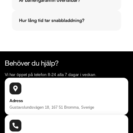
Är batterigarantin överlåtbar?
Hur lång tid tar snabbladdning?
Behöver du hjälp?
Vi har öppet på telefon 8-24 alla 7 dagar i veckan.
Adress
Gustavslundsvägen 18, 167 51 Bromma, Sverige