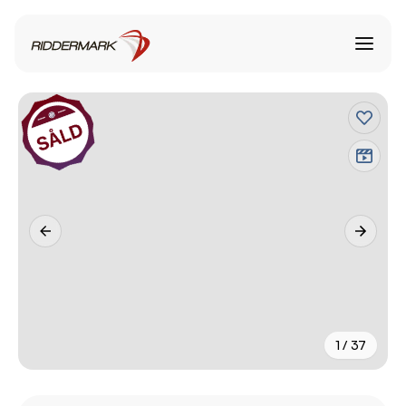
1 / 37
+
32
fler