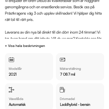
Vi erbjuder ett brett utbud av kvalitetsbilar som är noggrant 
genomgångna och en enastående service. Besök oss på 
Prästkragens väg 3 och upplev skillnaden! Vi hjälper dig hitta 
rätt bil till rätt pris.

Leverans av din nya bil direkt till din dörr inom 24 timmar! Vi 
tar även hand om ditt inbyte. Vill du se mer? Kontakta oss för 
fler bilder och videor.

+ Visa hela beskrivningen
Kontakta oss för mer information: 

Telefon: 08-572 142 38

Modellår
Mätarställning
Mail: nacka@riddermarkbil.se

2021
7 087 mil
Adress: Prästkragens väg 3, 132 45, Nacka

Därför ska du välja Riddermark Bil: 

* Störst i Sverige på begagnade bilar

Växellåda
Drivmedel
* Erbjuder hemleverans i hela Sverige

Automatisk
Laddhybrid - bensin
* 14 dagars helförsäkring via Folksam
