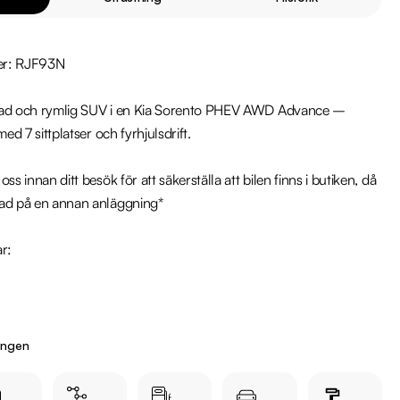
r: RJF93N

tad och rymlig SUV i en Kia Sorento PHEV AWD Advance – 
ed 7 sittplatser och fyrhjulsdrift.

ss innan ditt besök för att säkerställa att bilen finns i butiken, då 
ad på en annan anläggning*

r:

ingen