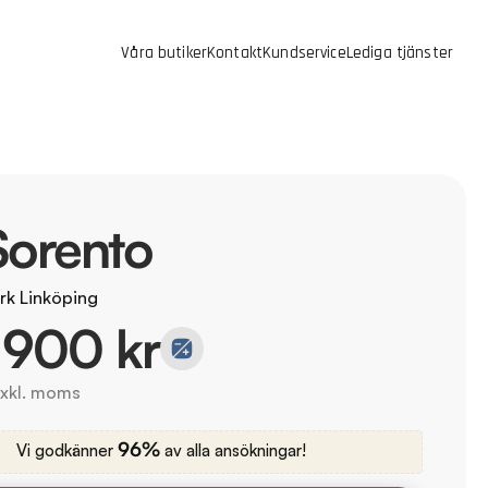
Våra butiker
Kontakt
Kundservice
Lediga tjänster
Sorento
rk Linköping
 900 kr
exkl. moms
96%
Vi godkänner
av alla ansökningar!