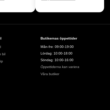
:00 - 19:00

00

00

l
Butikernas öppettider
Mån-fre: 09:00-19:00
l
Lördag: 10:00-18:00
 bil
Söndag: 10:00-16:00
öp
Öppettiderna kan variera
Våra butiker