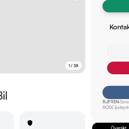
Kontak
1 / 38
+
33
fler
il
RJF93N
Sore
BOSE ljudsys
Översikt