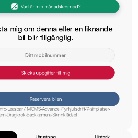
Vad är min månadskostnad?
ta mig om denna eller en liknande
bil blir tillgänglig.
Skicka uppgifter till mig
Reservera bilen
nto
Leasbar / MOMS
Advance
Fyrhjulsdrift
7-sittplatser
tem
Dragkrok
Backkamera
Skinnklädsel
Utrustning
Historik