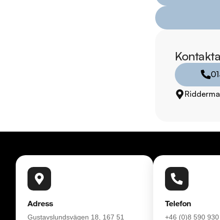
inbyte. Vill du se me
RIDDERMARK BIL 
Skydda din bil med 
komplettera med extra
Kontakta
enkelt hos oss.

01
Med korta lagertider 
Ridderma
bil: 013-480 22 00 .
försäkring från Folk
Se hur vi genomför v
https://vimeo.com/1
Telefontider:

Måndag - Söndag 0
Adress
Telefon
Besökstider i butik:

Gustavslundsvägen 18, 167 51
+46 (0)8 590 930