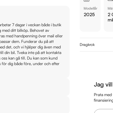
  - Backkamera & Parkeringssensorer fram/bak

Modellår
Mät
  - Navigation

2025
2 
  - Skinnklädsel & Elstolar fram

mi
  - Döda vinkel varnare

 arbetar 7 dagar i veckan både i butik
ig med ditt bilköp. Behovet av
veras med handpenning över mail eller
Övrig information om
t passar dem. Funderar du på att
Årsskatt: Endast 360
Dragkrok
s med det, och vi hjälper dig även med
Elräckvidd enligt W
till din bil. Tveka inte på att kontakta
Besiktigad till och
os oss kan gå till. Du kan som kund
Endast en tidigare b
s för dig både före, under och efter
Leasbar för företag: 
Möjlighet till 12-60
Jag vil
Servicehistorik:

Prata med v
2026-02-12 - 2041 
finansierin
Besök
