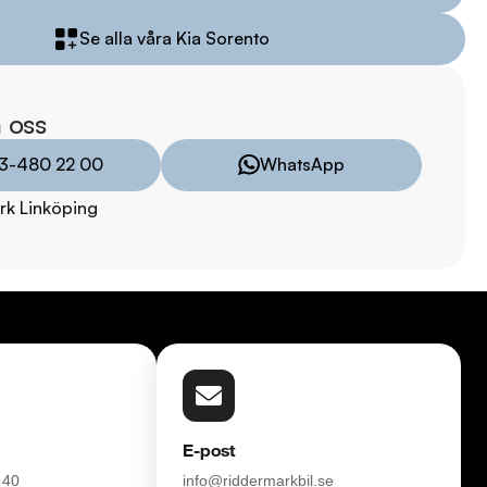
r? Kontakta oss för fler bilder och videor.

Se alla våra Kia Sorento
TRYGGHETSPAKET:

vårt trygghetspaket. Välj mellan 12-60 månaders garanti och 
 hjuluppsättningar till bra priser. Gör ditt bilköp tryggt och 
 oss
3-480 22 00
WhatsApp
försvinner våra bilar snabbt! Ring oss idag för att reservera din 
rk Linköping
 Vi erbjuder även skräddarsydd finansiering och 14 dagars fri 
sam.

åra tester här:

011323016

8:00 - 24:00

E-post
 40
info@riddermarkbil.se