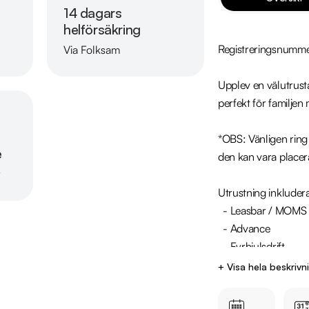
14 dagars
helförsäkring
Registreringsnumme
Via Folksam
Läs mer om oss
Upplev en välutrus
perfekt för familjen m
*OBS: Vänligen ring o
e
den kan vara placer
r
Utrustning inkludera
  - Leasbar / MOMS

  - Advance 

  - Fyrhjulsdrift

  - 7-sittplatser

+ Visa hela beskrivn
  - BOSE ljudsystem

  - Dragkrok
