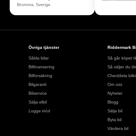
Bromma, Sverige
Måndag - Fredag 09
Lördag 10:00 - 18:
Söndag 10:00 - 16:
Välkomna!
Övriga tjänster
Riddermark Bi
Sålda bilar
Så går köpet til
Bilfinansering
Så säljer du din
Bilförsäkring
Checklista bilk
Bilgaranti
Om oss
Bilservice
Nyheter
Sälja elbil
Blogg
Logga in/ut
Sälja bil
Byta bil
Värdera bil