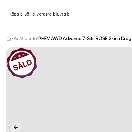
Köpa bil
Sälj bil
Värdera bil
Byta bil
/
Kia
/
Sorento
/
PHEV AWD Advance 7-Sits BOSE Skinn Dra