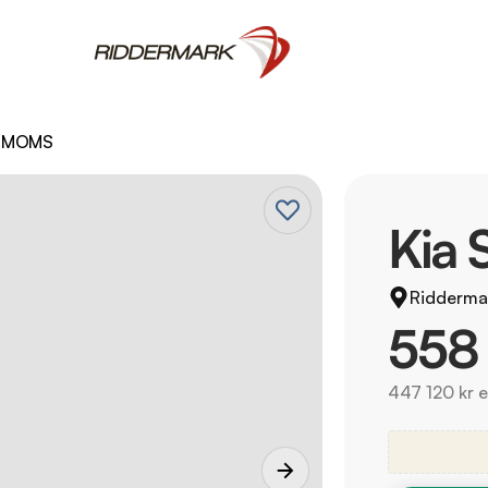
g MOMS
Kia 
Ridderma
558
447 120 kr 