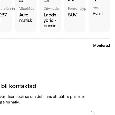
Färg
arställning
Växellåda
Drivmedel
Fordonstyp
Svart
037
Auto
Laddh
SUV
l
matisk
ybrid -
bensin
 bilen:

 kr 

Monterad
LTP på 55 km

 med 2028-02-29

rukare

Ja

 månaders garanti

l bli kontaktad
årt team och se om det finns ett bättre pris eller
mil

gsalternativ.