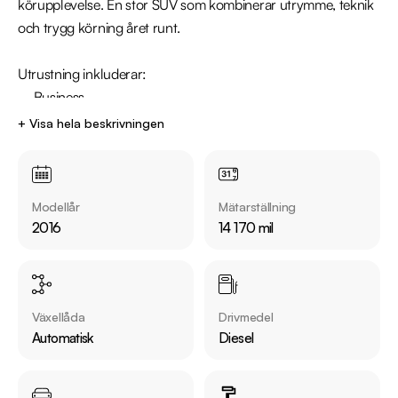
körupplevelse. En stor SUV som kombinerar utrymme, teknik 
och trygg körning året runt.

Utrustning inkluderar:

  - Business

  - Fyrhjulsdrift

+ Visa hela beskrivningen
  - 7-Sittplatser

  - Backkamera

  - Navigation

Modellår
Mätarställning
  - Skinnklädsel

2016
14 170 mil
Jämför denna bil med någon av våra andra Kia Sorento i 
lager. Se våra bilar på https://www.riddermarkbil.se/kopa-
bil/?series=sorento

Växellåda
Drivmedel
Automatisk
Diesel
Övrig information om bilen:

Vid blandad körning är förbrukning endast 0.66 l/mil

Besiktigad till och med 2026-12-31
