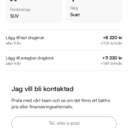
Möjlighet till 12-60 månaders garanti

Färg
Fordonstyp
Svart
SUV
Servicehistorik:

2018-01-17 - 2918 mil

2020-10-27 - 5230 mil

Lägg till fast dragkrok
+8 220 kr
eller från
+109 kr/mån
2022-01-21 - 8911 mil

2024-01-10 - 11888 mil

Lägg till avtagbar dragkrok
+11 220 kr
2025-07-30 - 13480 mil

eller från
+149 kr/mån
Besök

https://www.riddermarkbil.se/kopa-bil/kia/lej519/

Jag vill bli kontaktad
för att:

• Se närbilder och film på bilen

Prata med vårt team och se om det finns ett bättre
• Reservera bilen direkt online

pris eller finansieringsalternativ.
• Få mer info om utrustning och tillval

Kontakta oss för mer information:
