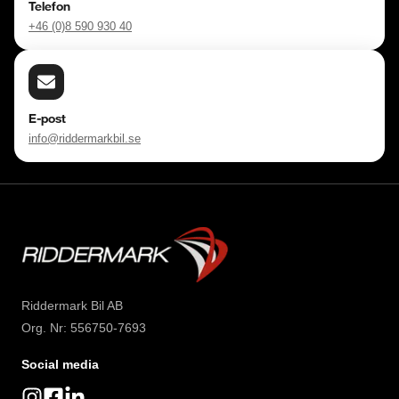
Telefon
+46 (0)8 590 930 40
E-post
info@riddermarkbil.se
Riddermark Bil AB
Org. Nr: 556750-7693
Social media