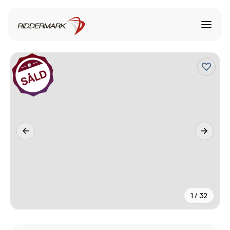
1 / 32
+
27
fler