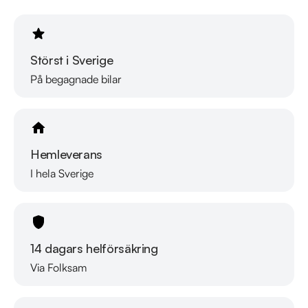
Telefontider: 

Måndag - Söndag: 08:00 - 24:00 

Störst i Sverige
Besökstider i butik: 

På begagnade bilar
Måndag - Fredag: 09:00 - 19:00 

Lördag: 10:00 - 18:00 

Söndag: 10:00 - 16:00 

Hemleverans
Välkomna!
I hela Sverige
14 dagars helförsäkring
Via Folksam