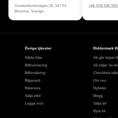
Se hur vi genomför v
Gustavslundsvägen 18, 167 51
+46 (0)8 590 930
https://vimeo.com/1
Bromma, Sverige
Telefontider: 

Måndag - Söndag: 
Besökstider i butik: 

Övriga tjänster
Riddermark Bi
Måndag - Fredag: 0
Lördag: 10:00 - 18:
Sålda bilar
Så går köpet til
Söndag: 10:00 - 16:
Bilfinansering
Så säljer du din
Bilförsäkring
Checklista bilk
Välkomna!
Bilgaranti
Om oss
Bilservice
Nyheter
Sälja elbil
Blogg
Logga in/ut
Sälja bil
Byta bil