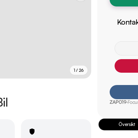
Kontak
1 / 26
+
21
fler
il
ZAP019
Focu
Översikt