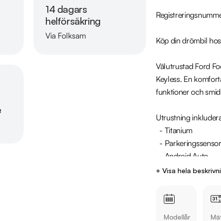
14 dagars
Registreringsnumme
helförsäkring
Via Folksam
Köp din drömbil hos
Läs mer om oss
Välutrustad Ford Fo
Keyless. En komfort
funktioner och smid
e
Utrustning inkludera
r
  - Titanium

  - Parkeringssensorer bak

  - Android Auto 

  - Farthållare

+ Visa hela beskrivn
  - Keyless Start

  - Lane Assist

Modellår
Mät
Jämför denna bil med