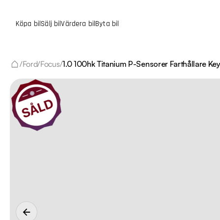
Köpa bil
Sälj bil
Värdera bil
Byta bil
/
Ford
/
Focus
/
1.0 100hk Titanium P-Sensorer Farthållare Ke