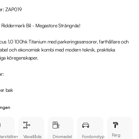
r: ZAP019

 Riddermark Bil - Megastore Strängnäs!

cus 1.0 100hk Titanium med parkeringssensorer, farthållare och 
abel och ekonomisk kombi med modern teknik, praktiska 
iga köregenskaper.

r:

ingen
Färg
arställning
Växellåda
Drivmedel
Fordonstyp
 någon av våra andra Ford Focus i lager. Se våra bilar på 