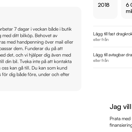
2018
6 
https://www.ridderm
mi
Övrig information om
 arbetar 7 dagar i veckan både i butik
Årsskatt: Endast 360
Lägg till fast dragkro
ig med ditt bilköp. Behovet av
Vid blandad körning 
eller från
veras med handpenning över mail eller
Besiktigad till och
t passar dem. Funderar du på att
Möjlighet till 12-60
Lägg till avtagbar dr
s med det, och vi hjälper dig även med
eller från
till din bil. Tveka inte på att kontakta
os oss kan gå till. Du kan som kund
Servicehistorik:

s för dig både före, under och efter
2018-09-13 - 17 mil

2019-09-11 - 1004 m
2022-01-18 - 2753 m
2023-02-14 - 4175 m
Jag vil
2026-02-05 - 6028
Prata med v
Besök

finansierin
https://www.ridderm