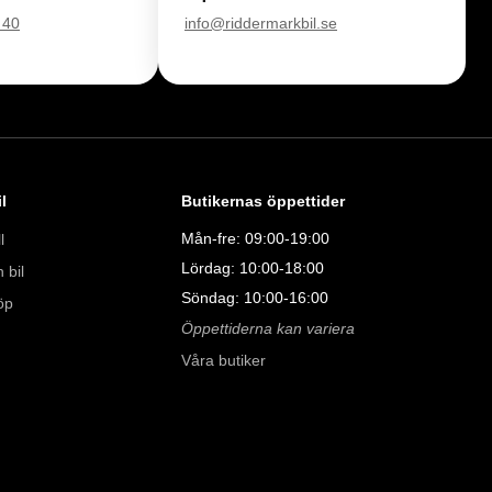
åra tester här:

 40
info@riddermarkbil.se
011323016

08:00 - 24:00 

l
Butikernas öppettider
9:00 - 19:00 

00 

Mån-fre: 09:00-19:00
l
00 

Lördag: 10:00-18:00
 bil
Söndag: 10:00-16:00
öp
Öppettiderna kan variera
Våra butiker