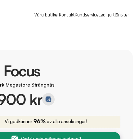
Våra butiker
Kontakt
Kundservice
Lediga tjänster
 Focus
rk Megastore Strängnäs
900 kr
96%
Vi godkänner
av alla ansökningar!
Vad är min månadskostnad?