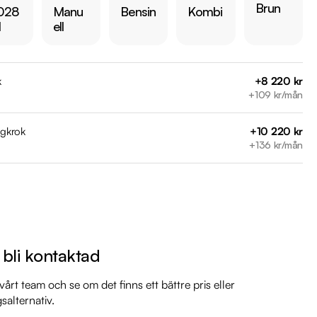
Brun
028
Manu
Bensin
Kombi
arkbil.se/kopa-bil/?series=focus

l
ell
 bilen:

 kr 

k
+8 220 kr
är förbrukning endast 0.48 l/mil 

+109 kr/mån
 med 2027-04-30

 månaders garanti

agkrok
+10 220 kr
+136 kr/mån
il

il

il

l bli kontaktad
 mil

årt team och se om det finns ett bättre pris eller
gsalternativ.
arkbil.se/kopa-bil/ford/zap019/
