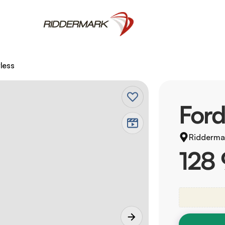
yless
Ford
Ridderma
128 