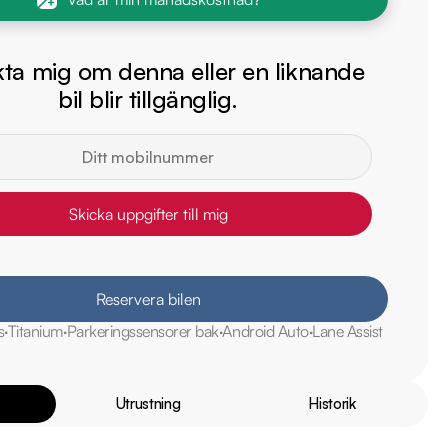
ta mig om denna eller en liknande
bil blir tillgänglig.
Skicka uppgifter till mig
Reservera bilen
s
Titanium
Parkeringssensorer bak
Android Auto
Lane Assist
Utrustning
Historik