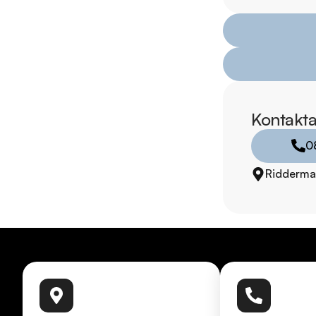
Strängnäs på Kalkst
Leverans av din nya b
inbyte. Vill du se me
Därför ska du välja R
Kontakta
* Störst i Sverige på
* Erbjuder hemlevera
0
* 14 dagars helförsä
Ridderma
* Över 10 tusen omd
* Våra bilar är test
* Kvalitetssäkrade bil
RIDDERMARK BIL 
Skydda din bil med 
komplettera med extra
enkelt hos oss.
