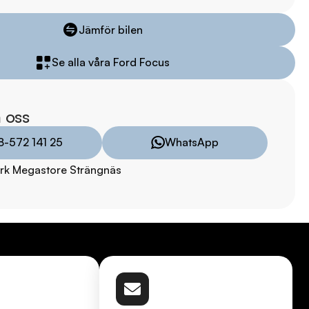
ensgatan 21B och upplev skillnaden! 

Jämför bilen
il direkt till din dörr inom 24 timmar! Vi tar även hand om ditt 
Se alla våra Ford Focus
r? Kontakta oss för fler bilder och videor.

iddermark Bil: 

 oss
 begagnade bilar

ns i hela Sverige

8-572 141 25
WhatsApp
kring via Folksam

rk Megastore Strängnäs
ömen på Trustpilot 

ade på över 100 punkter

ar

TRYGGHETSPAKET:

vårt trygghetspaket. Välj mellan 12-60 månaders garanti och 
 hjuluppsättningar till bra priser. Gör ditt bilköp tryggt och 