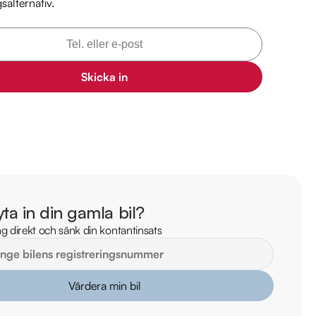
gsalternativ.
il

mil

Skicka in
arkbil.se/kopa-bil/ford/neb599/

lm på bilen

ekt online

stning och tillval

 information:

yta in din gamla bil?
 25

g direkt och sänk din kontantinsats
as.vw@riddermarkbil.se 

tan 21B, 64547, Strängnäs

Värdera min bil
mark Bils största butik - din destination för ett smidigt bilköp. Vi 
bud av kvalitetsbilar och enastående service. Besök oss i 