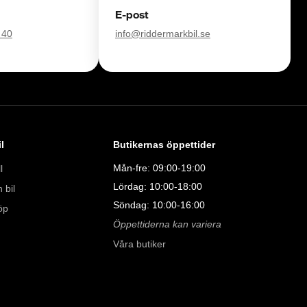
E-post
försvinner våra bilar snabbt! Ring oss idag för att reservera din 
 40
info@riddermarkbil.se
Vi erbjuder även skräddarsydd finansiering och 14 dagars fri 
sam.

åra tester här:

011323016

l
Butikernas öppettider
08:00 - 24:00 

Mån-fre: 09:00-19:00
l
Lördag: 10:00-18:00
 bil
Söndag: 10:00-16:00
öp
9:00 - 19:00 

Öppettiderna kan variera
:00 

Våra butiker
00 
