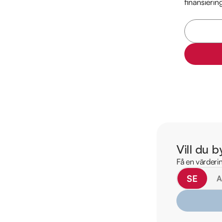
finansierin
2023-11-23 - 6807 m
2026-05-23 - 9217 
Besök

https://www.ridderm
för att:

• Se närbilder och fi
• Reservera bilen dir
• Få mer info om utru
Kontakta oss för mer
Vill du b
Telefon: 08-572 141
Få en värderin
Mejladress: strangn
Adress: Kalkstensga
SE
Välkommen till Ridder
erbjuder ett brett ut