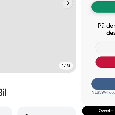
På den
dea
1 / 31
+
26
fler
il
NEB599
Foc
Översikt