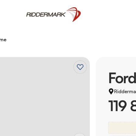
rme
Ford
Ridderma
119 