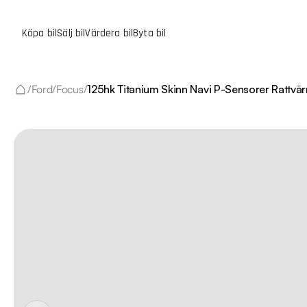
Köpa bil
Sälj bil
Värdera bil
Byta bil
/
Ford
/
Focus
/
125hk Titanium Skinn Navi P-Sensorer Rattvä