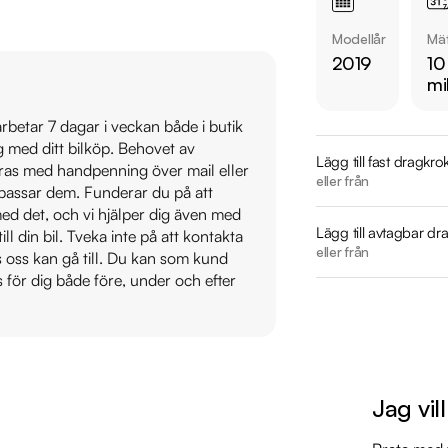
Modellår
Mät
Jämför denna bil med
2019
10
https://www.ridderm
mi
Övrig information om
 arbetar 7 dagar i veckan både i butik
ig med ditt bilköp. Behovet av
Årsskatt: Endast 360
Lägg till fast dragkro
veras med handpenning över mail eller
Vid blandad körning 
eller från
t passar dem. Funderar du på att
Besiktigad till och 
s med det, och vi hjälper dig även med
Möjlighet till 12-60
Lägg till avtagbar dr
till din bil. Tveka inte på att kontakta
eller från
os oss kan gå till. Du kan som kund
Senast servad:

s för dig både före, under och efter
2026-05-05 - 1065
Besök

https://www.ridderm
Jag vil
för att:

• Se närbilder och fi