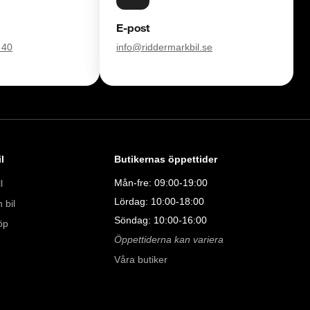
E-post
08:00 - 24:00 

 40
info@riddermarkbil.se
9:00 - 19:00 

:00 

00 

l
Butikernas öppettider
Mån-fre: 09:00-19:00
l
Lördag: 10:00-18:00
 bil
Söndag: 10:00-16:00
öp
Öppettiderna kan variera
Våra butiker