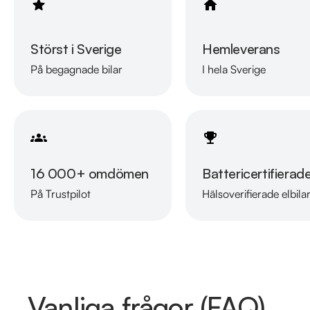
Störst i Sverige
Hemleverans
På begagnade bilar
I hela Sverige
16 000+ omdömen
Battericertifierad
På Trustpilot
Hälsoverifierade elbila
Vanliga frågor (FAQ)