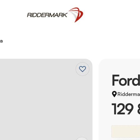
ra
Ford
Ridderma
129 