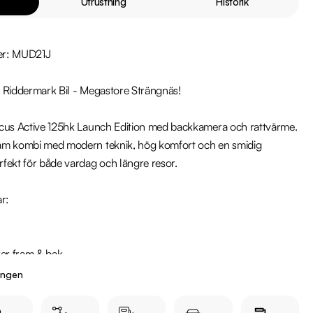
Utrustning
Historik
r: MUD21J

 Riddermark Bil - Megastore Strängnäs!

cus Active 125hk Launch Edition med backkamera och rattvärme. 
äm kombi med modern teknik, hög komfort och en smidig 
fekt för både vardag och längre resor.

r:

ingen