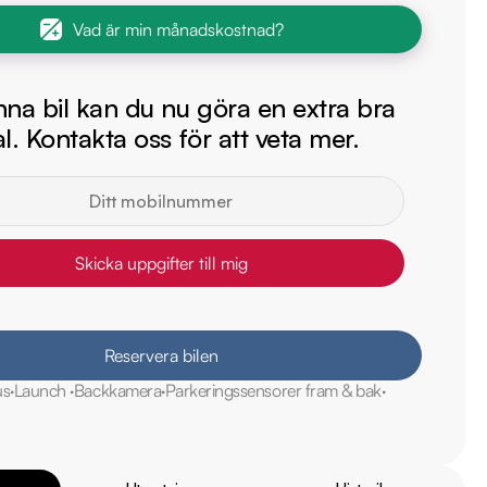
Vad är min månadskostnad?
na bil kan du nu göra en extra bra
l. Kontakta oss för att veta mer.
Skicka uppgifter till mig
Reservera bilen
us
Launch
Backkamera
Parkeringssensorer fram & bak