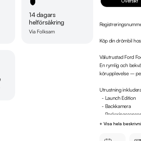
Översikt
14 dagars
helförsäkring
Registreringsnumme
Via Folksam
Läs mer om oss
Köp din drömbil hos
Välutrustad Ford Fo
En rymlig och bekv
körupplevelse – per
e
r
Utrustning inkludera
  - Launch Edition

  - Backkamera

  - Parkeringssensorer fram & bak

  - Bluetooth

+ Visa hela beskrivn
  - Rattvärme

  - Adaptiv farthållare
