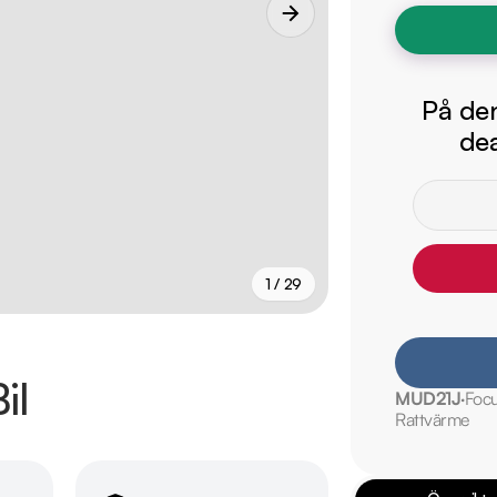
På den
dea
1 / 29
+
24
fler
il
MUD21J
Foc
Rattvärme