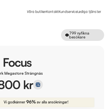
Våra butiker
Kontakt
Kundservice
Lediga tjänster
799
nyfikna
besökare
 Focus
rk Megastore Strängnäs
800 kr
96%
Vi godkänner
av alla ansökningar!