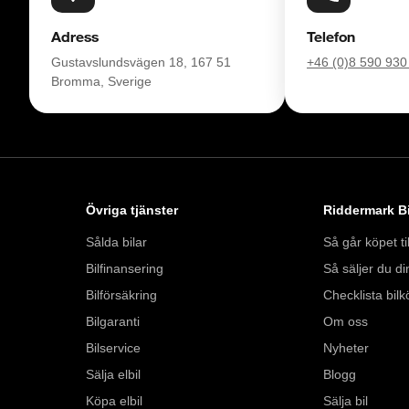
Telefontider: 

Adress
Telefon
Måndag - Söndag: 
Gustavslundsvägen 18, 167 51
+46 (0)8 590 930
Bromma, Sverige
Besökstider i butik: 

Måndag - Fredag: 0
Lördag:  10:00 - 18
Söndag: 10:00 - 16:
Övriga tjänster
Riddermark Bi
Välkomna!
Sålda bilar
Så går köpet til
Bilfinansering
Så säljer du din
Bilförsäkring
Checklista bilk
Bilgaranti
Om oss
Bilservice
Nyheter
Sälja elbil
Blogg
Köpa elbil
Sälja bil