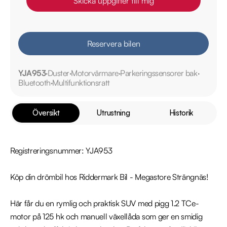
Skicka uppgifter till mig
Reservera bilen
YJA953
Duster
Motorvärmare
Parkeringssensorer bak
Bluetooth
Multifunktionsratt
Översikt
Utrustning
Historik
Registreringsnummer: YJA953

Köp din drömbil hos Riddermark Bil - Megastore Strängnäs!

Här får du en rymlig och praktisk SUV med pigg 1.2 TCe-
motor på 125 hk och manuell växellåda som ger en smidig 