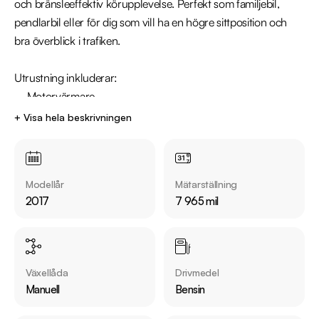
och bränsleeffektiv körupplevelse. Perfekt som familjebil, 
pendlarbil eller för dig som vill ha en högre sittposition och 
bra överblick i trafiken.

Utrustning inkluderar:

  - Motorvärmare

  - Parkeringssensorer bak

+ Visa hela beskrivningen
  - Multifunktionsratt

  - AC/Klimatanläggning

  - Bluetooth

Modellår
Mätarställning
2017
7 965 mil
Jämför denna bil med någon av våra andra Dacia Duster i 
lager. Se våra bilar på https://www.riddermarkbil.se/kopa-
bil/?series=duster

Växellåda
Drivmedel
Övrig information om bilen:

Manuell
Bensin
Årsskatt: Endast 954 kr 

Vid blandad körning är förbrukning endast 0.61 l/mil
