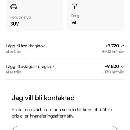
Möjlighet till 12-60 månaders garanti

Färg
Fordonstyp
Servicehistorik:

Vit
SUV
2018-02-26 - 1592 mil

2020-07-03 - 4584 mil

Lägg till fast dragkrok
+7 720 kr
eller från
+102 kr/mån
Besök

https://www.riddermarkbil.se/kopa-bil/dacia/yja953/

Lägg till avtagbar dragkrok
+9 820 kr
för att:

eller från
+130 kr/mån
• Se närbilder och film på bilen

• Reservera bilen direkt online

• Få mer info om utrustning och tillval

Jag vill bli kontaktad
RIDDERMARK BIL TRYGGHETSPAKET:

Prata med vårt team och se om det finns ett bättre
Skydda din bil med vårt trygghetspaket. Välj mellan 12-60 
pris eller finansieringsalternativ.
månaders garanti och komplettera med extra 
hjuluppsättningar till bra priser. Gör ditt bilköp tryggt och 