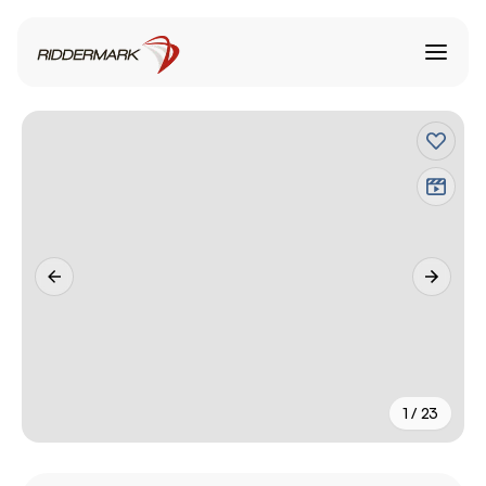
1 / 23
+
18
fler