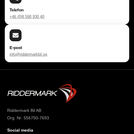
Telefon
+46 (0)8 590 930 40
E-post
info@riddermarkbil.se
Riddermark Bil AB
Org. Nr: 556750-7693
Social media