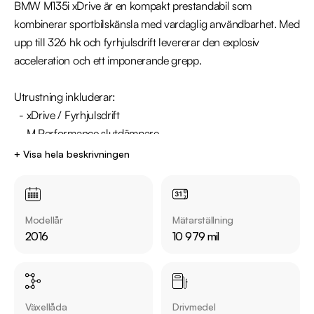
BMW M135i xDrive är en kompakt prestandabil som 
kombinerar sportbilskänsla med vardaglig användbarhet. Med 
upp till 326 hk och fyrhjulsdrift levererar den explosiv 
acceleration och ett imponerande grepp.

Utrustning inkluderar:

  - xDrive / Fyrhjulsdrift

  - M Performance slutdämpare

  - M Performance fälgar

+ Visa hela beskrivningen
  - Harman Kardon - Ljudsystem

  - Skinnklädsel (helläder) 

  - Adaptiva LED-strålkastare med helljusassistans

Modellår
Mätarställning
  - Rattvärme

2016
10 979 mil
  - Parkeringssensorer fram och bak

  - Keyless Start

  - Lane Assist / Filhållningsassistans

Växellåda
Drivmedel