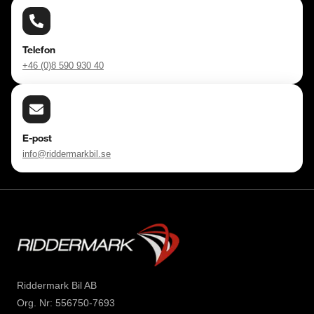
Telefon
+46 (0)8 590 930 40
E-post
info@riddermarkbil.se
Riddermark Bil AB
Org. Nr: 556750-7693