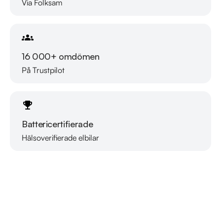
Via Folksam
Telefontider:

Måndag - Söndag 08:00 - 24:00

Besökstider i butik:

16 000+ omdömen
Måndag - Fredag 09:00 - 19:00

Lördag 10:00 - 18:00

På Trustpilot
Söndag 10:00 - 16:00

Välkomna!
Battericertifierade
Hälsoverifierade elbilar
Läs mer om oss