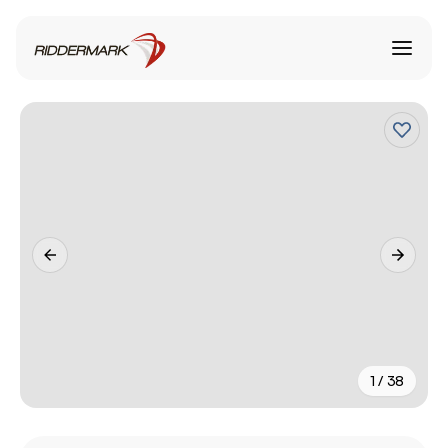
1 / 38
+
33
fler