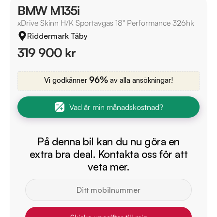
BMW M135i
xDrive Skinn H/K Sportavgas 18" Performance 326hk
Riddermark Täby
319 900 kr
96%
Vi godkänner
av alla ansökningar!
Vad är min månadskostnad?
På denna bil kan du nu göra en
extra bra deal. Kontakta oss för att
veta mer.