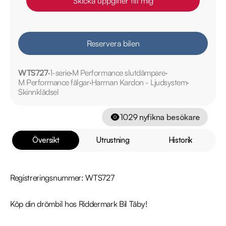
Skicka uppgifter till mig
Reservera bilen
WTS727
1-serie
M Performance slutdämpare
M Performance fälgar
Harman Kardon - Ljudsystem
Skinnklädsel
1029
nyfikna besökare
Översikt
Utrustning
Historik
Registreringsnummer: WTS727

Köp din drömbil hos Riddermark Bil Täby!
