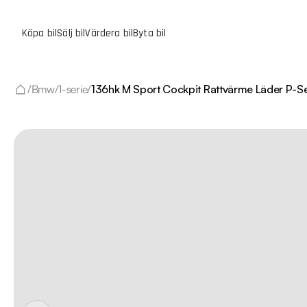
Köpa bil
Sälj bil
Värdera bil
Byta bil
/
Bmw
/
1-serie
/
136hk M Sport Cockpit Rattvärme Läder P-S