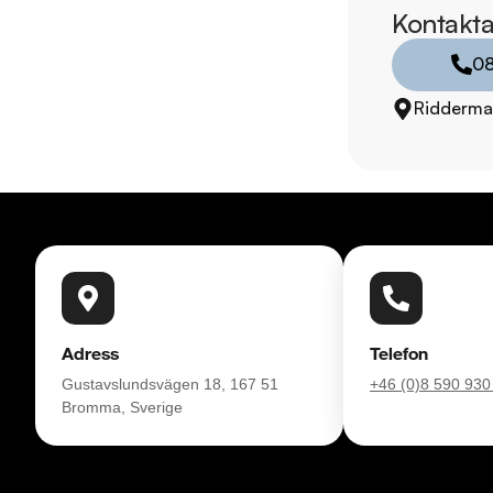
Lördag: 10:00 - 18:
Kontakta
Söndag: 10:00 - 16:
08
RIDDERMARK BIL 
Riddermar
Skydda din bil med 
komplettera med extra
enkelt hos oss.

Med korta lagertider 
bil: 08-572 142 40. 
försäkring från Folk
Se hur vi genomför v
Adress
Telefon
https://www.yout
Gustavslundsvägen 18, 167 51
+46 (0)8 590 930
Bromma, Sverige
Välkomna!