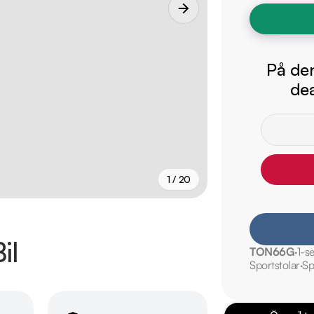
På den
dea
1 / 20
+
15
fler
il
TON66G
1-se
Sportstolar
Sp