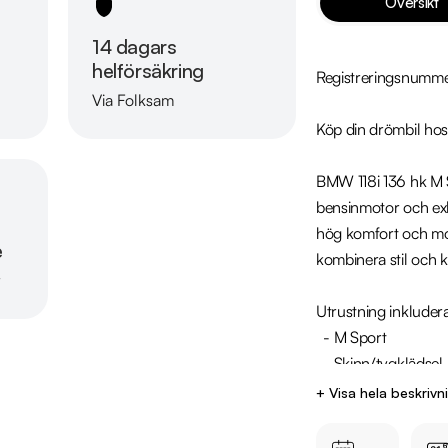
Översikt
14 dagars
helförsäkring
Registreringsnumm
Via Folksam
Läs mer om oss
Köp din drömbil hos
BMW 118i 136 hk M S
bensinmotor och exk
hög komfort och mode
e
kombinera stil och k
r
Utrustning inkludera
  - M Sport

  - Skinn/tygklädsel

  - Rattvärme

+ Visa hela beskrivn
  - Sportstolar

  - M Sportratt
