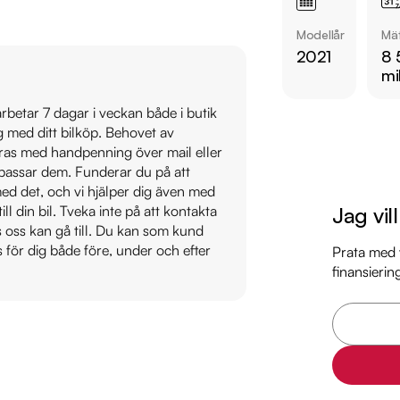
  - Parkeringssensorer fram och bak

Modellår
Mät
  - LED strålkastare

2021
8 
mi
Övrig information om
Årsskatt: Endast 800
 arbetar 7 dagar i veckan både i butik
ig med ditt bilköp. Behovet av
Vid blandad körning 
veras med handpenning över mail eller
Besiktigad till och 
t passar dem. Funderar du på att
Möjlighet till 12-60
s med det, och vi hjälper dig även med
Jag vil
till din bil. Tveka inte på att kontakta
Servicehistorik:

os oss kan gå till. Du kan som kund
2022-11-18 - 2027 mi
s för dig både före, under och efter
Prata med v
finansierin
2024-08-19 - 5196 
2025-08-16 - 8183 
Besök

https://www.ridder
för att:
