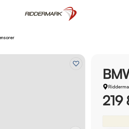
ensorer
BMW
Riddermar
219 