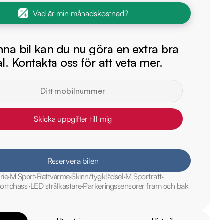
Vad är min månadskostnad?
na bil kan du nu göra en extra bra
l. Kontakta oss för att veta mer.
Skicka uppgifter till mig
Reservera bilen
rie
M Sport
Rattvärme
Skinn/tygklädsel
M Sportratt
ortchassi
LED strålkastare
Parkeringssensorer fram och bak