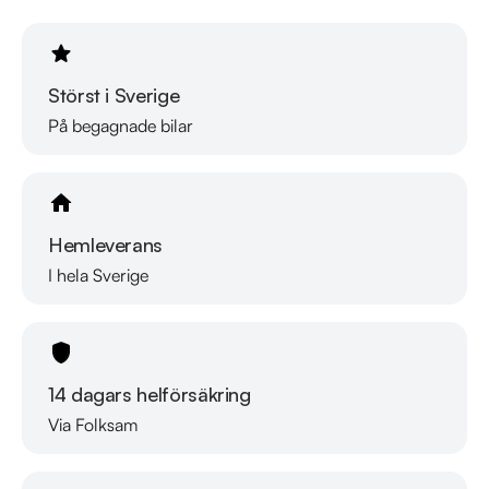
Telefontider: 

Måndag - Söndag: 08:00 - 24:00 

Störst i Sverige
Besökstider i butik: 

På begagnade bilar
Måndag - Fredag: 09:00 - 19:00 

Lördag: 10:00 - 18:00 

Söndag: 10:00 - 16:00 

Hemleverans
Välkomna!
I hela Sverige
14 dagars helförsäkring
Via Folksam