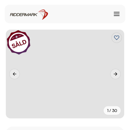
1 / 30
+
25
fler