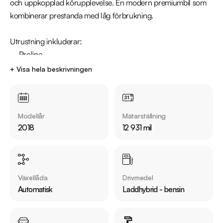
och uppkopplad körupplevelse. En modern premiumbil som 
kombinerar prestanda med låg förbrukning.

Utrustning inkluderar:

  - Proline

  - Navigation

+ Visa hela beskrivningen
  - Parkeringssensorer fram/bak

  - Bluetooth

  - Adaptiv farthållare

Modellår
Mätarställning
  - ACC/Klimatanläggning

2018
12 931 mil
Jämför denna bil med någon av våra andra Audi A3 i lager. Se 
våra bilar på https://www.riddermarkbil.se/kopa-bil/?
series=a3

Växellåda
Drivmedel
Automatisk
Laddhybrid - bensin
Övrig information om bilen:

Årsskatt: Endast 360 kr 

Vid blandad körning är förbrukning endast 0.17 l/mil
