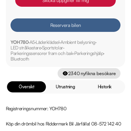
Skicka uppgifter till mig
Reservera bilen
YOH780
A5
Läderklädsel
Ambient belysning
LED strålkastare
Sportstolar
Parkeringssensorer fram och bak
Parkeringshjälp
Bluetooth
2340
nyfikna besökare
Översikt
Utrustning
Historik
Registreringsnummer: YOH780

Köp din drömbil hos Riddermark Bil Järfälla! 08-572 142 40
