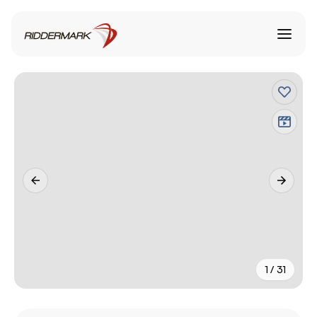
1 / 31
+
26
fler