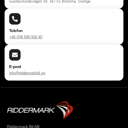
Gustavslundsvägen 18, 167 51 Bromma, Sverige
Telefon
+46 (0)8 590 930 40
E-post
info@riddermarkbil.se
Riddermark Bil AB