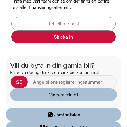
Prata med vårt team och se om det finns ett bättre
pris eller finansieringsalternativ.
Därför ska du välja Riddermark Bil: 

* Störst i Sverige på begagnade bilar

* Erbjuder hemleverans i hela Sverige

* 14 dagars helförsäkring via Folksam

Skicka in
* Över 10 tusen omdömen på Trustpilot 

* Våra bilar är testade på över 100 punkter

* Kvalitetssäkrade bilar

Vill du byta in din gamla bil?
Telefontider:  

Få en värdering direkt och sänk din kontantinsats
Måndag - Söndag: 08:00 - 24:00  

SE
Besökstider i butik:  

Värdera min bil
Måndag - Fredag: 09:00 - 19:00  

Lördag: 10:00 - 18:00  

Jämför bilen
Söndag: 10:00 - 16:00  
