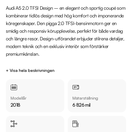
Audi A5 2.0 TFSI Design – en elegant och sportig coupé som 
kombinerar tidlös design med hög komfort och imponerande 
köregenskaper. Den pigga 2.0 TFSI-bensinmotorn ger en 
smidig och responsiv körupplevelse, perfekt för både vardag 
och längre resor. Design-utförandet erbjuder stilrena detaljer, 
modern teknik och en exklusiv interiör som förstärker 
premiumkänslan. 

Utrustning inkluderar:

+ Visa hela beskrivningen
  - Skinnklädsel

  - Ambient belysning

  - LED strålkastare

Modellår
Mätarställning
  - Sportstolar

2018
6 826 mil
  - Parkeringssensorer fram och bak

Övrig information om bilen:
