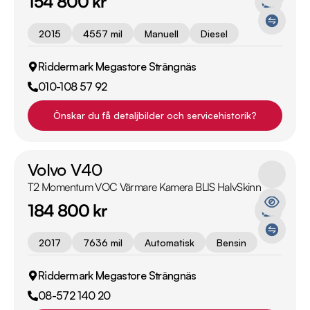
154 800 kr
2015
4557 mil
Manuell
Diesel
Riddermark Megastore Strängnäs
010-108 57 92
Önskar du få detaljbilder och servicehistorik?
Volvo V40
T2 Momentum VOC Värmare Kamera BLIS HalvSkinn
184 800 kr
2017
7636 mil
Automatisk
Bensin
Riddermark Megastore Strängnäs
08-572 140 20