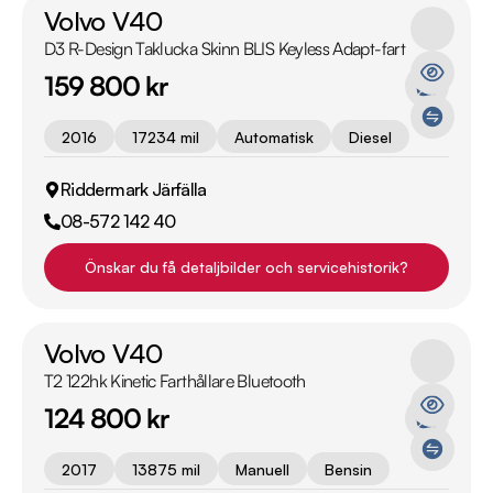
Volvo V40
D3 R-Design Taklucka Skinn BLIS Keyless Adapt-fart
159 800 kr
2016
17234 mil
Automatisk
Diesel
Riddermark Järfälla
08-572 142 40
Önskar du få detaljbilder och servicehistorik?
Volvo V40
T2 122hk Kinetic Farthållare Bluetooth
124 800 kr
2017
13875 mil
Manuell
Bensin