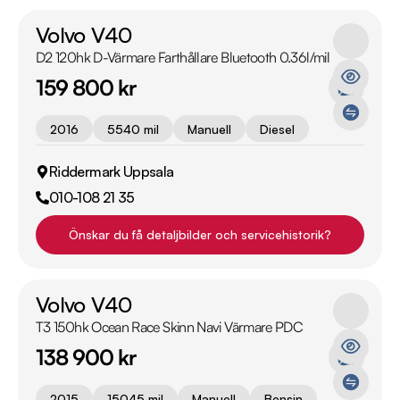
Volvo V40
D2 120hk D-Värmare Farthållare Bluetooth 0.36l/mil
159 800 kr
2016
5540 mil
Manuell
Diesel
Riddermark Uppsala
010-108 21 35
Önskar du få detaljbilder och servicehistorik?
Volvo V40
T3 150hk Ocean Race Skinn Navi Värmare PDC
138 900 kr
2015
15045 mil
Manuell
Bensin