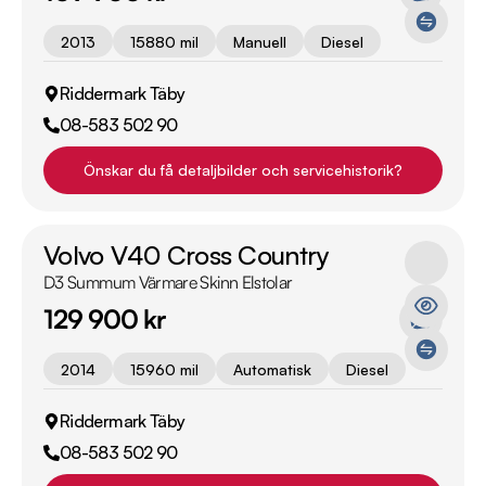
2013
15880 mil
Manuell
Diesel
Riddermark Täby
08-583 502 90
Önskar du få detaljbilder och servicehistorik?
Volvo V40 Cross Country
D3 Summum Värmare Skinn Elstolar
129 900 kr
2014
15960 mil
Automatisk
Diesel
Riddermark Täby
08-583 502 90