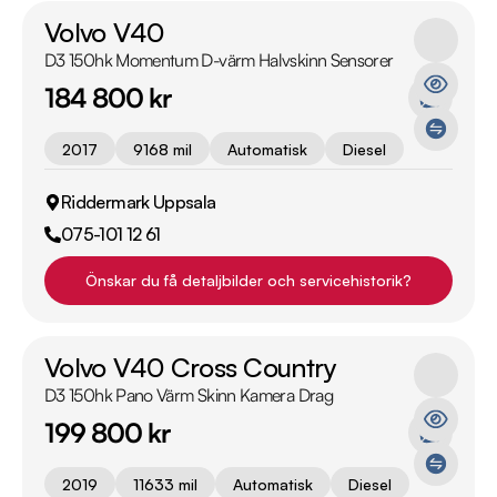
Volvo V40
D3 150hk Momentum D-värm Halvskinn Sensorer
184 800 kr
2017
9168 mil
Automatisk
Diesel
Riddermark Uppsala
075-101 12 61
Önskar du få detaljbilder och servicehistorik?
Volvo V40 Cross Country
D3 150hk Pano Värm Skinn Kamera Drag
199 800 kr
2019
11633 mil
Automatisk
Diesel