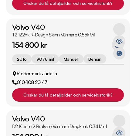
Önskar du få detaljbilder och servicehistorik?
Volvo V40
T2 122hk R-Design Skinn Värmare 0.55l/Mil
154 800 kr
2016
9078 mil
Manuell
Bensin
Riddermark Järfälla
010-108 20 47
Önskar du få detaljbilder och servicehistorik?
Volvo V40
D2 Kinetic 2 Brukare Värmare Dragkrok 0.34 l/mil