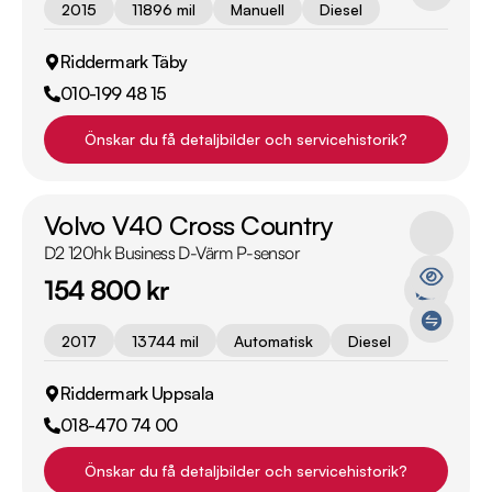
2015
11896 mil
Manuell
Diesel
Riddermark Täby
010-199 48 15
Önskar du få detaljbilder och servicehistorik?
Volvo V40 Cross Country
D2 120hk Business D-Värm P-sensor
154 800 kr
2017
13744 mil
Automatisk
Diesel
Riddermark Uppsala
018-470 74 00
Önskar du få detaljbilder och servicehistorik?