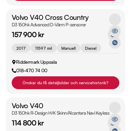
Volvo V40 Cross Country
D3 150hk Advanced D-Värm P-sensorer
157 900 kr
2017
11597 mil
Manuell
Diesel
Riddermark Uppsala
018-470 74 00
Önskar du få detaljbilder och servicehistorik?
Volvo V40
D3 150hk R-Design H/K Skinn/Alcantara Navi Keyless
114 800 kr