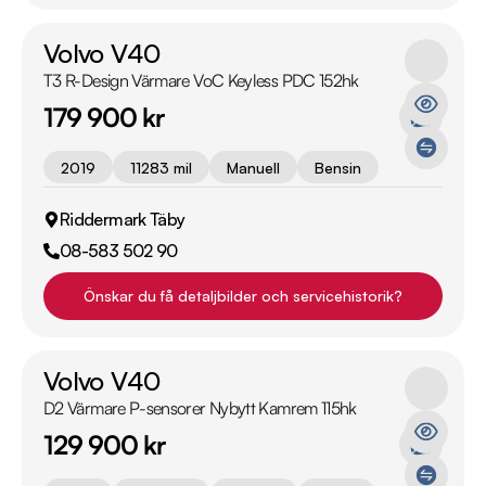
Volvo V40
T3 R-Design Värmare VoC Keyless PDC 152hk
179 900 kr
2019
11283 mil
Manuell
Bensin
Riddermark Täby
08-583 502 90
Önskar du få detaljbilder och servicehistorik?
Volvo V40
D2 Värmare P-sensorer Nybytt Kamrem 115hk
129 900 kr