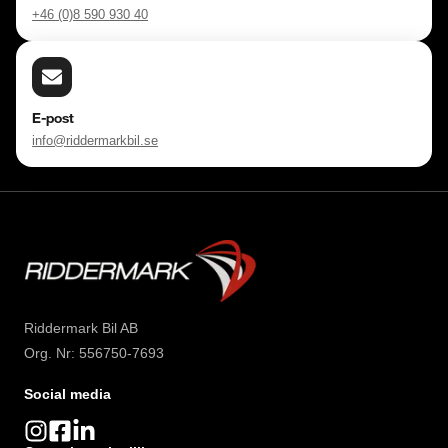
+46 (0)8 590 930 40
E-post
info@riddermarkbil.se
Riddermark Bil AB
Org. Nr: 556750-7693
Social media