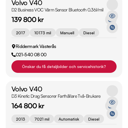
Volvo V40
D2 Business VOC Värm Sensor Bluetooth 0.36l/mil
139 800 kr
2017
10173 mil
Manuell
Diesel
Riddermark Västerås
021-540 08 00
Önskar du få detaljbilder och servicehistorik?
Volvo V40
D3 Kinetic Drag Sensorer Farthållare Två-Brukare
164 800 kr
2013
7021 mil
Automatisk
Diesel