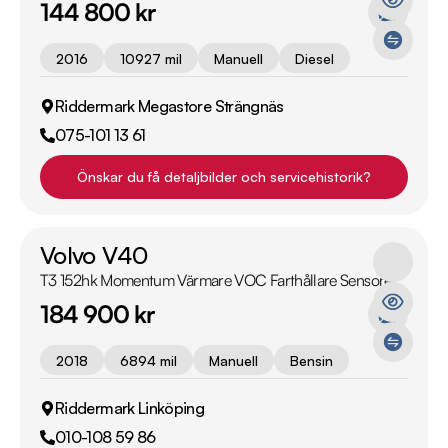
144 800 kr
2016
10927 mil
Manuell
Diesel
Riddermark Megastore Strängnäs
075-101 13 61
Önskar du få detaljbilder och servicehistorik?
Volvo V40
T3 152hk Momentum Värmare VOC Farthållare Sensorer
184 900 kr
2018
6894 mil
Manuell
Bensin
Riddermark Linköping
010-108 59 86