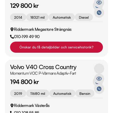
129 800 kr
2014
18321 mil
Automatisk
Diesel
Riddermark Megastore Strängnäs
010-199 49 90
Önskar du få detaljbilder och servicehistorik?
Volvo V40 Cross Country
Momentum VOC P-Värmare Adaptiv-Fart
194 800 kr
2019
11680 mil
Automatisk
Bensin
Riddermark Västerås
010-108 55 85