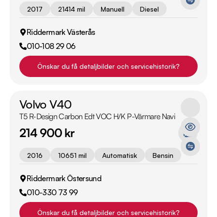
2017
21414 mil
Manuell
Diesel
Riddermark Västerås
010-108 29 06
Önskar du få detaljbilder och servicehistorik?
Volvo V40
T5 R-Design Carbon Edt VOC H/K P-Värmare Navi
214 900 kr
2016
10651 mil
Automatisk
Bensin
Riddermark Östersund
010-330 73 99
Önskar du få detaljbilder och servicehistorik?