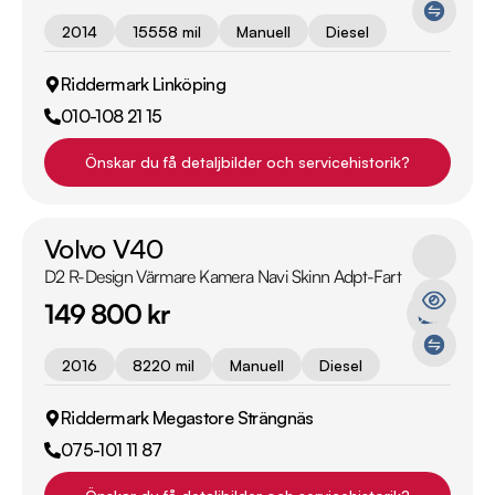
2014
15558 mil
Manuell
Diesel
Riddermark Linköping
010-108 21 15
Önskar du få detaljbilder och servicehistorik?
Volvo V40
D2 R-Design Värmare Kamera Navi Skinn Adpt-Fart
149 800 kr
2016
8220 mil
Manuell
Diesel
Riddermark Megastore Strängnäs
075-101 11 87