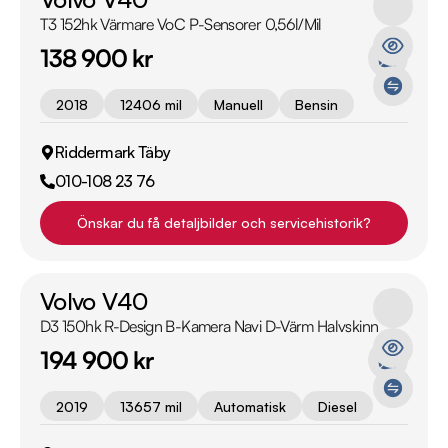
T3 152hk Värmare VoC P-Sensorer 0,56l/Mil
138 900 kr
2018
12406 mil
Manuell
Bensin
Riddermark Täby
010-108 23 76
Önskar du få detaljbilder och servicehistorik?
Volvo V40
D3 150hk R-Design B-Kamera Navi D-Värm Halvskinn
194 900 kr
2019
13657 mil
Automatisk
Diesel