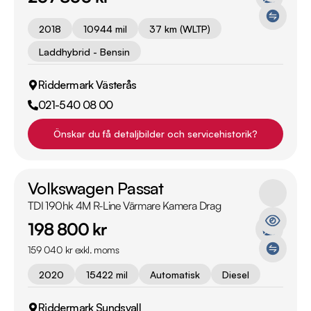
2018
10944 mil
37 km (WLTP)
Laddhybrid - Bensin
Riddermark Västerås
021-540 08 00
Önskar du få detaljbilder och servicehistorik?
Volkswagen Passat
TDI 190hk 4M R-Line Värmare Kamera Drag
198 800 kr
159 040 kr exkl. moms
2020
15422 mil
Automatisk
Diesel
Riddermark Sundsvall