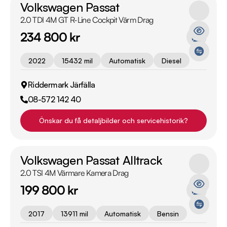
Volkswagen Passat
2.0 TDI 4M GT R-Line Cockpit Värm Drag
234 800 kr
2022
15432 mil
Automatisk
Diesel
Riddermark Järfälla
08-572 142 40
Önskar du få detaljbilder och servicehistorik?
Volkswagen Passat Alltrack
2.0 TSI 4M Värmare Kamera Drag
199 800 kr
2017
13911 mil
Automatisk
Bensin