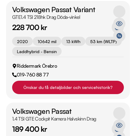
Volkswagen Passat Variant
GTE1.4 TSI 218hk Drag Döda-vinkel
228 700 kr
2020
10642 mil
13 kWh
53 km (WLTP)
Laddhybrid - Bensin
Riddermark Örebro
019-760 88 77
Önskar du få detaljbilder och servicehistorik?
Volkswagen Passat
1.4 TSI GTE Cockpit Kamera Halvskinn Drag
189 400 kr