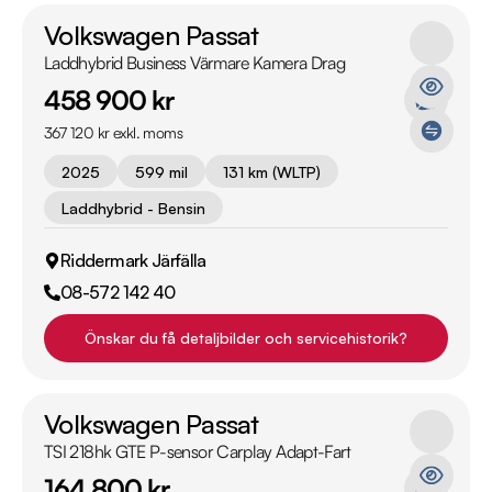
Volkswagen Passat
Laddhybrid Business Värmare Kamera Drag
458 900 kr
367 120 kr exkl. moms
2025
599 mil
131 km (WLTP)
Laddhybrid - Bensin
Riddermark Järfälla
08-572 142 40
Önskar du få detaljbilder och servicehistorik?
Volkswagen Passat
TSI 218hk GTE P-sensor Carplay Adapt-Fart
164 800 kr