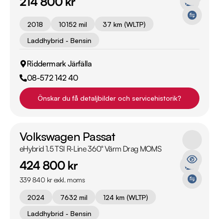
214 800 kr
2018
10152 mil
37 km (WLTP)
Laddhybrid - Bensin
Riddermark Järfälla
08-572 142 40
Önskar du få detaljbilder och servicehistorik?
Volkswagen Passat
eHybrid 1.5 TSI R-Line 360° Värm Drag MOMS
424 800 kr
339 840 kr exkl. moms
2024
7632 mil
124 km (WLTP)
Laddhybrid - Bensin