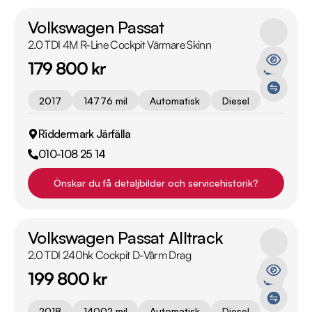
Volkswagen Passat
2.0 TDI 4M R-Line Cockpit Värmare Skinn
179 800 kr
2017
14776 mil
Automatisk
Diesel
Riddermark Järfälla
010-108 25 14
Önskar du få detaljbilder och servicehistorik?
Volkswagen Passat Alltrack
2.0 TDI 240hk Cockpit D-Värm Drag
199 800 kr
2018
14002 mil
Automatisk
Diesel