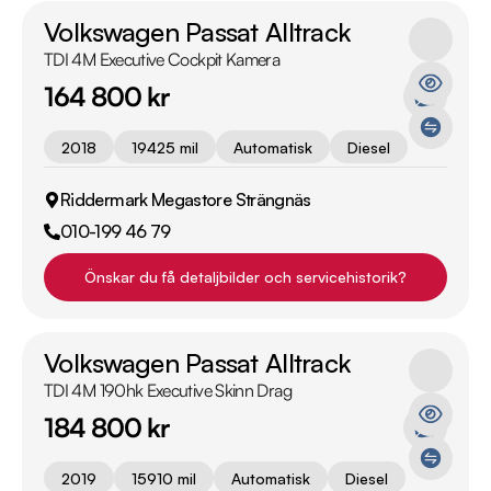
Volkswagen Passat Alltrack
TDI 4M Executive Cockpit Kamera
164 800 kr
2018
19425 mil
Automatisk
Diesel
Riddermark Megastore Strängnäs
010-199 46 79
Önskar du få detaljbilder och servicehistorik?
Volkswagen Passat Alltrack
TDI 4M 190hk Executive Skinn Drag
184 800 kr
2019
15910 mil
Automatisk
Diesel