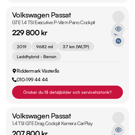
Volkswagen Passat
GTE 1.4 TSI Executive P-Värm Pano Cockpit
229 800 kr
2019
9682 mil
37 km (WLTP)
Laddhybrid - Bensin
Riddermark Västerås
010-199 44 44
Önskar du få detaljbilder och servicehistorik?
Volkswagen Passat
1.4 TSI GTE Drag Cockpit Kamera CarPlay
207 800 kr