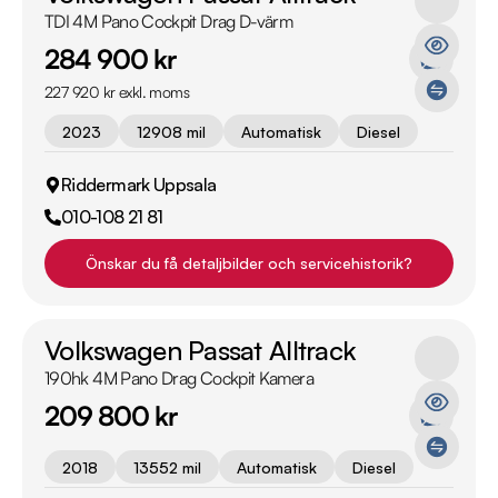
TDI 4M Pano Cockpit Drag D-värm
284 900 kr
227 920 kr exkl. moms
2023
12908 mil
Automatisk
Diesel
Riddermark Uppsala
010-108 21 81
Önskar du få detaljbilder och servicehistorik?
Volkswagen Passat Alltrack
190hk 4M Pano Drag Cockpit Kamera
209 800 kr
2018
13552 mil
Automatisk
Diesel