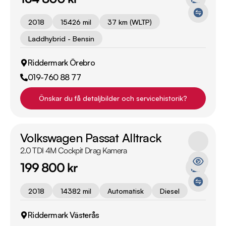
2018
15426 mil
37 km (WLTP)
Laddhybrid - Bensin
Riddermark Örebro
019-760 88 77
Önskar du få detaljbilder och servicehistorik?
Volkswagen Passat Alltrack
2.0 TDI 4M Cockpit Drag Kamera
199 800 kr
2018
14382 mil
Automatisk
Diesel
Riddermark Västerås