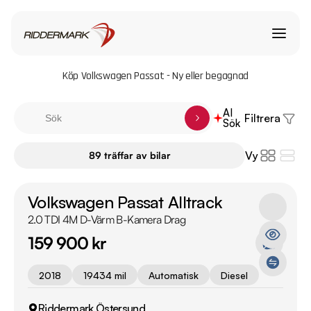
Köp Volkswagen Passat - Ny eller begagnad
AI
Filtrera
Sök
Vy
89 träffar av bilar
Volkswagen Passat Alltrack
2.0 TDI 4M D-Värm B-Kamera Drag
159 900 kr
2018
19434 mil
Automatisk
Diesel
Riddermark Östersund