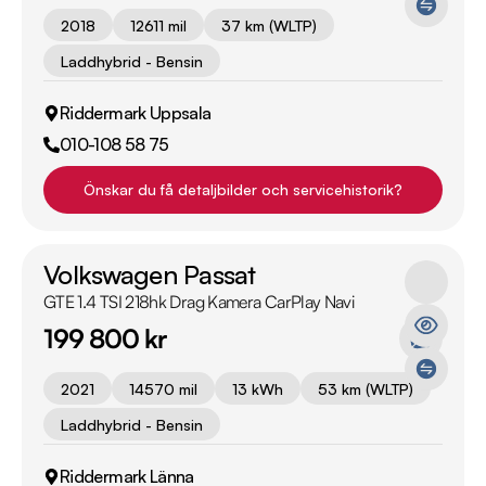
2018
12611 mil
37 km (WLTP)
Laddhybrid - Bensin
Riddermark Uppsala
010-108 58 75
Önskar du få detaljbilder och servicehistorik?
Volkswagen Passat
GTE 1.4 TSI 218hk Drag Kamera CarPlay Navi
199 800 kr
2021
14570 mil
13 kWh
53 km (WLTP)
Laddhybrid - Bensin
Riddermark Länna