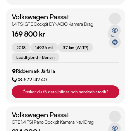
Volkswagen Passat
1.4 TSI GTE Cockpit DYNADIO Kamera Drag
169 800 kr
2018
14936 mil
37 km (WLTP)
Laddhybrid - Bensin
Riddermark Järfälla
08-572 142 40
Önskar du få detaljbilder och servicehistorik?
Volkswagen Passat
GTE 1.4 TSI Pano Cockpit Kamera Navi Drag