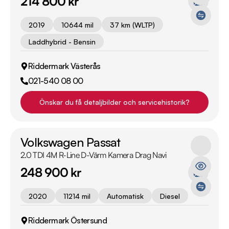
214 800 kr
2019
10644 mil
37 km (WLTP)
Laddhybrid - Bensin
Riddermark Västerås
021-540 08 00
Önskar du få detaljbilder och servicehistorik?
Volkswagen Passat
2.0 TDI 4M R-Line D-Värm Kamera Drag Navi
248 900 kr
2020
11214 mil
Automatisk
Diesel
Riddermark Östersund