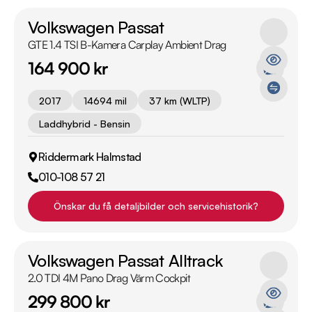
Volkswagen Passat
GTE 1.4 TSI B-Kamera Carplay Ambient Drag
164 900 kr
2017
14694 mil
37 km (WLTP)
Laddhybrid - Bensin
Riddermark Halmstad
010-108 57 21
Önskar du få detaljbilder och servicehistorik?
Volkswagen Passat Alltrack
2.0 TDI 4M Pano Drag Värm Cockpit
299 800 kr