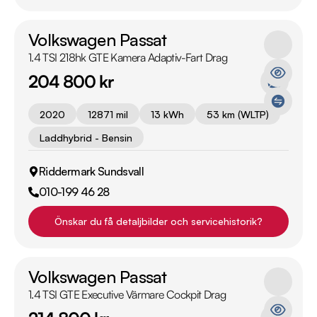
Volkswagen Passat
1.4 TSI 218hk GTE Kamera Adaptiv-Fart Drag
204 800 kr
2020
12871 mil
13 kWh
53 km (WLTP)
Laddhybrid - Bensin
Riddermark Sundsvall
010-199 46 28
Önskar du få detaljbilder och servicehistorik?
Volkswagen Passat
1.4 TSI GTE Executive Värmare Cockpit Drag