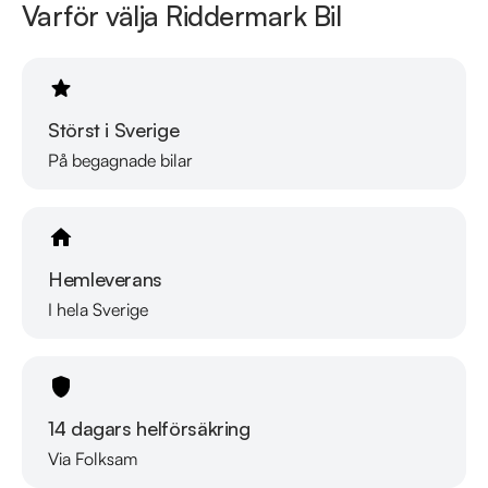
Varför välja Riddermark Bil
billigaste helförsäkring och tar gärna din gamla bil i inbyte. 
Kontakta anläggningen för mer information.
Störst i Sverige
På begagnade bilar
Hemleverans
I hela Sverige
14 dagars helförsäkring
Via Folksam