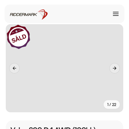
1 / 22
+
17
fler