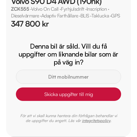
Volvo S90 D4 AWD (190hk)
ZCK555
·
Volvo On Call
·
Fyrhjulsdrift
·
Inscription
·
Dieselvärmare
·
Adaptiv Farthållare
·
BLIS
·
Taklucka
·
GPS
347 800 kr
Denna bil är såld. Vill du få
uppgifter om liknande bilar som är
på väg in?
Skicka uppgifter till mig
För att vi skall kunna hantera din förfrågan behandlar vi
de uppgifter du angett. Läs vår
integritetspolicy
.