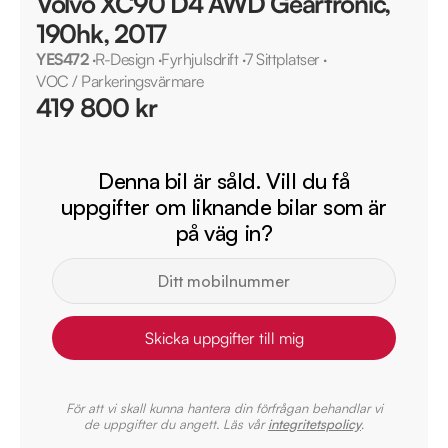
Volvo XC90 D4 AWD Geartronic,
190hk, 2017
YES472
·
R-Design
·
Fyrhjulsdrift
·
7 Sittplatser
·
VOC / Parkeringsvärmare
419 800 kr
Denna bil är såld. Vill du få
uppgifter om liknande bilar som är
på väg in?
Skicka uppgifter till mig
För att vi skall kunna hantera din förfrågan behandlar vi
de uppgifter du angett. Läs vår
integritetspolicy
.