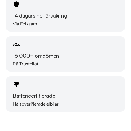
Servicehistorik:

14 dagars helförsäkring
2017-09-08 - 3356 mil

Via Folksam
2018-11-07 - 5694 mil

2020-01-07 - 6202 mil

2020-12-16 - 6827 mil

2021-12-07 - 7452 mil

16 000+ omdömen
2022-11-28 - 8064 mil

På Trustpilot
2023-12-06 - 8623 mil

2024-12-05 - 9027 mil

Besök

Battericertifierade
https://www.riddermarkbil.se/kopa-bil/volvo/yes472/

för att:

Hälsoverifierade elbilar
Läs mer om oss
• Se närbilder och film på bilen

• Reservera bilen direkt online

• Få mer info om utrustning och tillval
