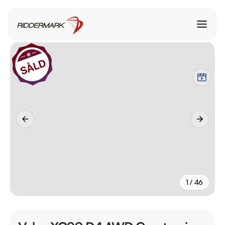
1 / 46
+
41
fler