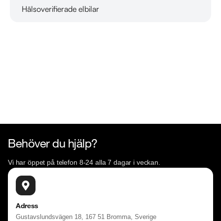
Hälsoverifierade elbilar
Läs mer om oss
RIDDERMARK BIL TRYGGHETSPAKET:

Skydda din bil med vårt trygghetspaket. Välj mellan 12-60 
månaders garanti och komplettera med extra 
hjuluppsättningar till bra priser. Gör ditt bilköp tryggt och 
enkelt hos oss.

Med korta lagertider försvinner våra bilar snabbt! Ring oss 
idag för att reservera din bil: 021-540 08 00. Vi erbjuder 
även skräddarsydd finansiering och 14 dagars fri försäkring 
från Folksam.

Behöver du hjälp?
Se hur vi genomför våra tester här:

Vi har öppet på telefon 8-24 alla 7 dagar i veckan.
https://vimeo.com/1011323016

Välkomna!
Adress
Gustavslundsvägen 18, 167 51 Bromma, Sverige