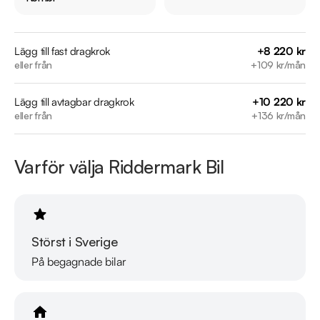
Servicehistorik:

2020-04-01 - 947 mil

2021-08-12 - 2444 mil

Lägg till fast dragkrok
+8 220 kr
eller från
+109 kr/mån
2022-08-29 - 4001 mil

2024-01-26 - 6347 mil

Lägg till avtagbar dragkrok
+10 220 kr
2025-02-25 - 8034 mil

eller från
+136 kr/mån
Besök

https://www.riddermarkbil.se/kopa-bil/volvo/rlo912/

Varför välja Riddermark Bil
för att:

• Se närbilder och film på bilen

• Reservera bilen direkt online

• Få mer info om utrustning och tillval

Störst i Sverige
På begagnade bilar
Därför ska du välja Riddermark Bil: 

* Störst i Sverige på begagnade bilar

* Erbjuder hemleverans i hela Sverige
