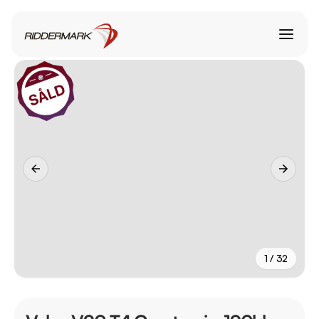
1 / 32
+
27
fler