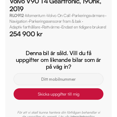
Volvo V90 T4 Geartronic, 190hk,
2019
RLO912
·
Momentum
·
Volvo On Call
·
Parkeringsvärmare
·
Navigation
·
Parkeringssensorer fram & bak
·
Adaptiv farthållare
·
Rattvärme
·
Endast en tidigare brukare!
254 900 kr
Denna bil är såld. Vill du få
uppgifter om liknande bilar som är
på väg in?
Skicka uppgifter till mig
För att vi skall kunna hantera din förfrågan behandlar vi
de uppgifter du angett. Läs vår
integritetspolicy
.