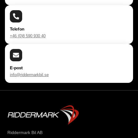
Telefon
+46 (0)8 590 930 40
E-post
info@riddermarkbil.se
Riddermark Bil AB