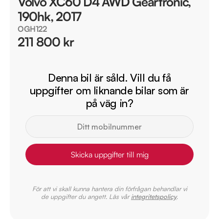
Volvo XC60 D4 AWD Geartronic,
190hk, 2017
OGH122
211 800 kr
Denna bil är såld. Vill du få
uppgifter om liknande bilar som är
på väg in?
Skicka uppgifter till mig
För att vi skall kunna hantera din förfrågan behandlar vi
de uppgifter du angett. Läs vår
integritetspolicy
.