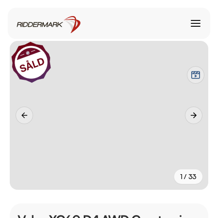
1 / 33
+
28
fler