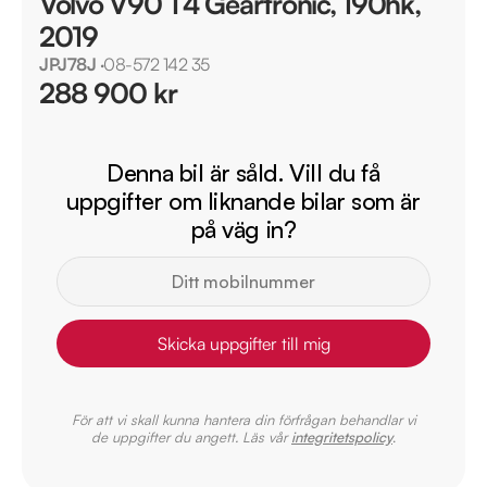
Volvo V90 T4 Geartronic, 190hk,
2019
JPJ78J
·
08-572 142 35
288 900 kr
Denna bil är såld. Vill du få
uppgifter om liknande bilar som är
på väg in?
Skicka uppgifter till mig
För att vi skall kunna hantera din förfrågan behandlar vi
de uppgifter du angett. Läs vår
integritetspolicy
.