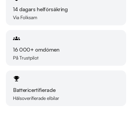
rekommenderar vi våra kunder att ringa oss på 08-572 142 
14 dagars helförsäkring
35 för att kontrollera att fordonet finns kvar! Vi ordnar en 
Via Folksam
finansiering som passar just dina behov och erbjuder 14 dagar 
försäkring kostnadsfritt i samarbete med Folksam, vi tar gärna 
din gamla bil i inbyte. Kontakta anläggningen för mer 
information.

16 000+ omdömen
På Trustpilot
Telefontider:

Måndag - Söndag 08:00 - 24:00

Besökstider i butik:

Battericertifierade
Måndag - Fredag 09:00 - 19:00

Lördag 10:00 - 18:00

Hälsoverifierade elbilar
Läs mer om oss
Söndag 10:00 - 16:00

Välkomna!