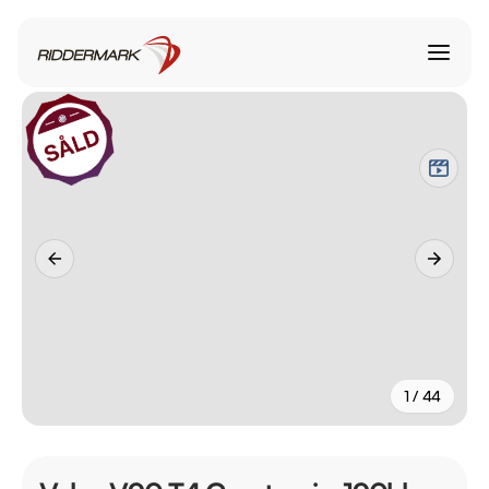
1 / 44
+
39
fler