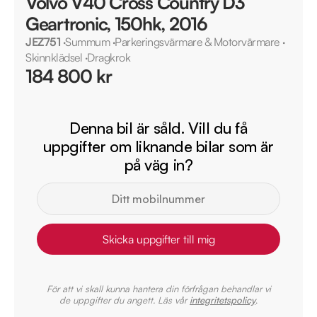
Volvo V40 Cross Country D3
Geartronic, 150hk, 2016
JEZ751
·
Summum
·
Parkeringsvärmare & Motorvärmare
·
Skinnklädsel
·
Dragkrok
184 800 kr
Denna bil är såld. Vill du få
uppgifter om liknande bilar som är
på väg in?
Skicka uppgifter till mig
För att vi skall kunna hantera din förfrågan behandlar vi
de uppgifter du angett. Läs vår
integritetspolicy
.