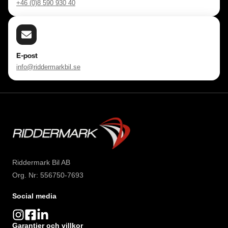
Lördag: 10:00 - 18:00 

+46 (0)8 590 930 40
Söndag: 10:00 - 16:00 

Välkomna!
E-post
info@riddermarkbil.se
Riddermark Bil AB
Org. Nr: 556750-7693
Social media
Garantier och villkor