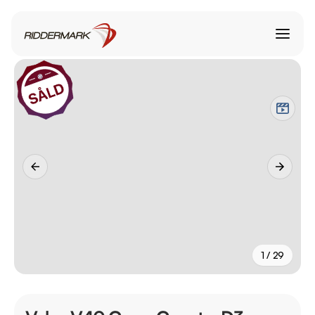
1 / 29
+
24
fler