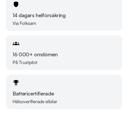
2018-10-16 - 3290 mil

2019-10-23 - 4437 mil

14 dagars helförsäkring
2020-09-25 - 5392 mil

Via Folksam
2021-09-13 - 7123 mil

2022-04-06 - 7953 mil

2023-03-07 - 9507 mil

2024-02-20 - 10891 mil

16 000+ omdömen
På Trustpilot
Besök

https://www.riddermarkbil.se/kopa-bil/volvo/jez751/

för att:

• Se närbilder och film på bilen

Battericertifierade
• Reservera bilen direkt online

• Få mer info om utrustning och tillval

Hälsoverifierade elbilar
Läs mer om oss
RIDDERMARK BIL TRYGGHETSPAKET:

Skydda din bil med vårt trygghetspaket. Välj mellan 12-60 