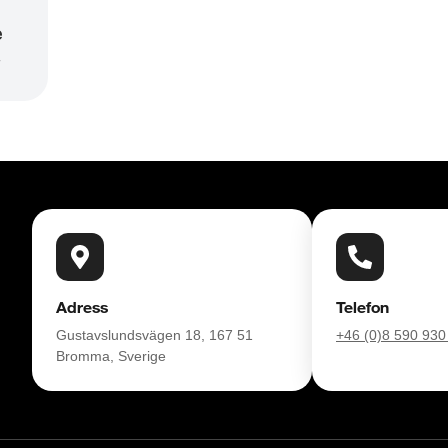
e bilfirma! Alla våra bilar är leveransklara 
e
r
nderar vi våra kunder att ringa oss på 08-572 
nansiering som passar just dina behov och 
 vi tar gärna din gamla bil i inbyte. 
Adress
Telefon
Gustavslundsvägen 18, 167 51
+46 (0)8 590 930
Bromma, Sverige