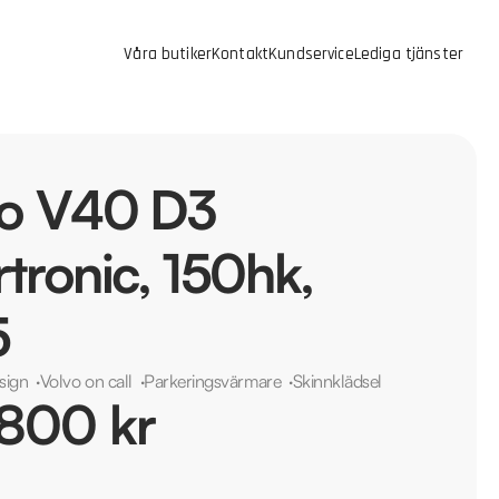
Våra butiker
Kontakt
Kundservice
Lediga tjänster
vo V40 D3
tronic, 150hk,
5
sign
·
Volvo on call
·
Parkeringsvärmare
·
Skinnklädsel
 800 kr