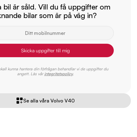
bil är såld. Vill du få uppgifter om
iknande bilar som är på väg in?
Skicka uppgifter till mig
 skall kunna hantera din förfrågan behandlar vi de uppgifter du
angett. Läs vår
integritetspolicy
.
Se alla våra Volvo V40