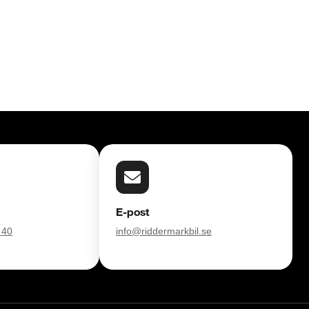
E-post
 40
info@riddermarkbil.se