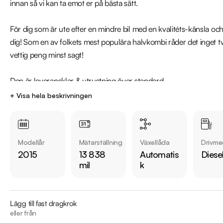
innan så vi kan ta emot er på bästa sätt.

För dig som är ute efter en mindre bil med en kvalitéts-känsla och 
dig! Som en av folkets mest populära halvkombi råder det inget tviv
vettig peng minst sagt!

Den är leveransklar & utrustning över standard -

R-Design, Volvo on Call, Parkeringsvärme, Klädsel (helskinn), Sva
+ Visa hela beskrivningen
Bluetooth-Telefon, 2 klimatzoner, Svart innertak, Xenonstrålkastar
Sportstolar, Välservad och mycket mer!

Modellår
Mätarställning
Växellåda
Drivme
Jämför denna bil med någon av våra andra Volvo V40 i lager. Se v
2015
13 838
Automatis
Diese
https://www.riddermarkbil.se/kopa-bil/?series=V40

mil
k
Övrig information om bilen:

Årsskatt på endast 2771kr

Lägg till fast dragkrok
Vid blandadkörning är förbrukning endast 0,52l/mil

eller från