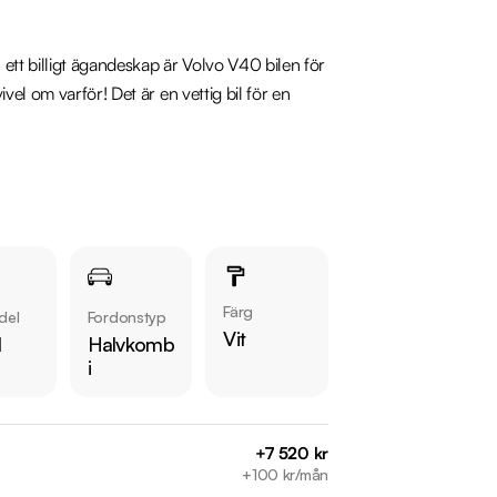
ett billigt ägandeskap är Volvo V40 bilen för 
el om varför! Det är en vettig bil för en 
rt Innertak, Stolsvärme fram & bak, 
e, Parkeringssensorer bak, Sportratt, 
Färg
del
Fordonstyp
åra bilar på 
Vit
l
Halvkomb
i
+7 520 kr
+100 kr/mån