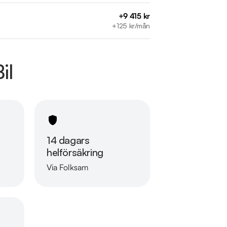
+9 415 kr
+125 kr/mån
il
14 dagars
helförsäkring
Via Folksam
Läs mer om oss