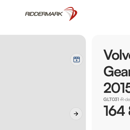
Vol
Gear
201
GLT031
·
R-de
164