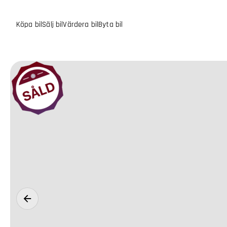
Köpa bil
Sälj bil
Värdera bil
Byta bil