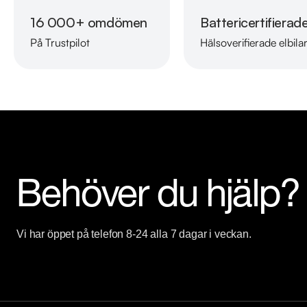
Välkommen till Riddermark Bil AB - Sveriges största märkesoberoend
16 000+ omdömen
Battericertifierad
och vi erbjuder hemleverans i hela Sverige 7 dagar i veckan.

På Trustpilot
Hälsoverifierade elbila
Eftersom vi har väldigt korta lagertider på våra bilar, så rekomme
142 41 för att kontrollera att fordonet finns kvar! Vi ordnar en fi
erbjuder 14 dagar försäkring kostnadsfritt i samarbete med Folksam,
Kontakta anläggningen för mer information.

Telefontider:

Måndag - Söndag 08:00 - 24:00

Behöver du hjälp?
Besökstider i butik:

Måndag - Fredag 09:00 - 19:00

Vi har öppet på telefon 8-24 alla 7 dagar i veckan.
Lördag 10:00 - 16:00

Söndag 10:00 - 16:00

Välkomna!