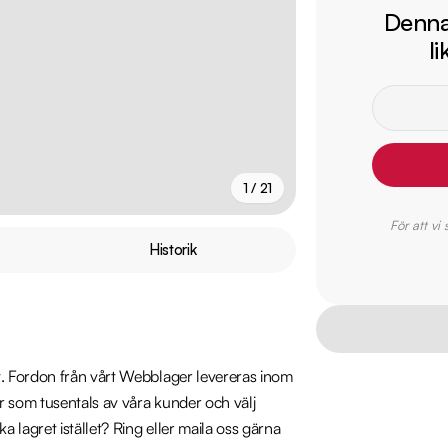
Denna 
l
1 / 21
För att vi
+
16
fler
Historik
. Fordon från vårt Webblager levereras inom 
r som tusentals av våra kunder och välj 
 lagret istället? Ring eller maila oss gärna 