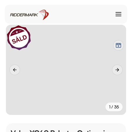
1 / 35
+
30
fler