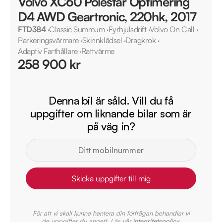
Volvo XC60 Polestar Optimering
D4 AWD Geartronic, 220hk, 2017
FTD384
·
Classic Summum
·
Fyrhjulsdrift
·
Volvo On Call
·
Parkeringsvärmare
·
Skinnklädsel
·
Dragkrok
·
Adaptiv Farthållare
·
Rattvärme
258 900 kr
Denna bil är såld. Vill du få
uppgifter om liknande bilar som är
på väg in?
Skicka uppgifter till mig
För att vi skall kunna hantera din förfrågan behandlar vi
de uppgifter du angett. Läs vår
integritetspolicy
.