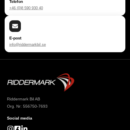
Telefon
+46 (0)8 590 930 40
E-post
info@riddermarkbil.se
Riddermark Bil AB
Org. Nr: 556750-7693
Social media