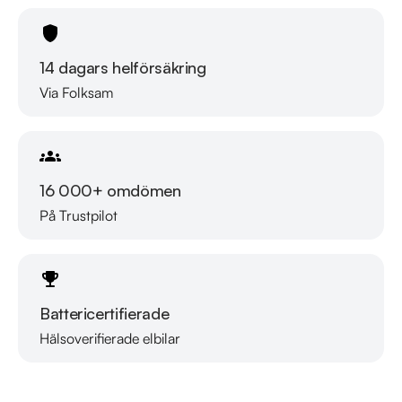
* Över 10 tusen omdömen på Trustpilot 

* Våra bilar är testade på över 100 punkter

* Kvalitetssäkrade bilar

14 dagars helförsäkring
Via Folksam
RIDDERMARK BIL TRYGGHETSPAKET:

Skydda din bil med vårt trygghetspaket. Välj mellan 12-60 
månaders garanti och komplettera med extra 
hjuluppsättningar till bra priser. Gör ditt bilköp tryggt och 
16 000+ omdömen
enkelt hos oss.

På Trustpilot
Med korta lagertider försvinner våra bilar snabbt! Ring oss 
idag för att reservera din bil: 019-760 88 77. Vi erbjuder även 
skräddarsydd finansiering och 14 dagars fri försäkring från 
Battericertifierade
Folksam.

Hälsoverifierade elbilar
Läs mer om oss
Se hur vi genomför våra tester här:

https://vimeo.com/1011323016
