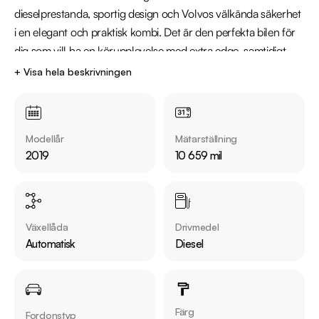
dieselprestanda, sportig design och Volvos välkända säkerhet 
i en elegant och praktisk kombi. Det är den perfekta bilen för 
dig som vill ha en körupplevelse med extra edge, samtidigt 
som du får komfort, utrymme och trygghet i toppklass.

+ Visa hela beskrivningen
Modellår
Mätarställning
Utrustning inkluderar:

2019
10 659 mil
  - R-Design

  - Panoramaglastak

  - Volvo On Call

  - Parkeringsvärmare

Växellåda
Drivmedel
  - Harman/Kardon - Ljudsystem

Automatisk
Diesel
  - 360° kamera

  - BLIS döda vinkel varnare

  - Rattvärme

  - Dragkrok - Infällbar

Färg
Fordonstyp