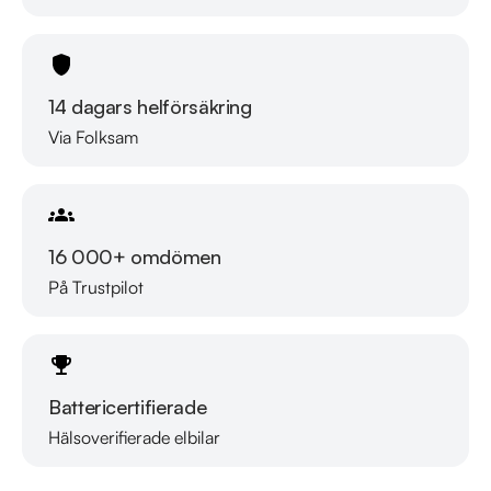
2024-02-19 - 7880 mil

2025-03-11 - 9695 mil

Besök

14 dagars helförsäkring
https://www.riddermarkbil.se/kopa-bil/volvo/fsw55s/

Via Folksam
för att:

• Se närbilder och film på bilen

• Reservera bilen direkt online

• Få mer info om utrustning och tillval

16 000+ omdömen
På Trustpilot
Därför ska du välja Riddermark Bil: 

* Störst i Sverige på begagnade bilar

* Erbjuder hemleverans i hela Sverige

* 14 dagars helförsäkring via Folksam

Battericertifierade
* Över 10 tusen omdömen på Trustpilot 

* Våra bilar är testade på över 100 punkter

Hälsoverifierade elbilar
Läs mer om oss
* Kvalitetssäkrade bilar
