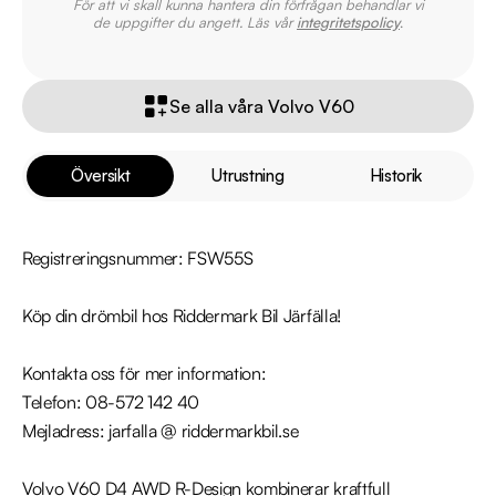
För att vi skall kunna hantera din förfrågan behandlar vi
de uppgifter du angett. Läs vår
integritetspolicy
.
Se alla våra Volvo V60
Översikt
Utrustning
Historik
Registreringsnummer: FSW55S

Köp din drömbil hos Riddermark Bil Järfälla!

Kontakta oss för mer information: 

Telefon: 08-572 142 40

Mejladress: jarfalla @ riddermarkbil.se

Volvo V60 D4 AWD R-Design kombinerar kraftfull 