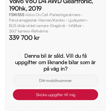
Volvo V60 D4 AWD Geartronic,
190hk, 2019
FSW55S
·
Volvo On Call
·
Parkeringsvärmare
·
Panoramaglastak
·
Harman/Kardon - Ljudsystem
·
BLIS döda vinkel varnare
·
Dragkrok - Infällbar
·
360° kamera
·
Rattvärme
339 700 kr
Denna bil är såld. Vill du få
uppgifter om liknande bilar som är
på väg in?
Skicka uppgifter till mig