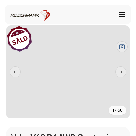
1 / 38
+
33
fler