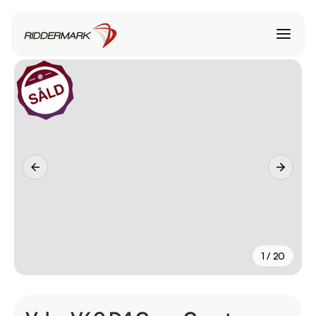
1 / 20
+
15
fler