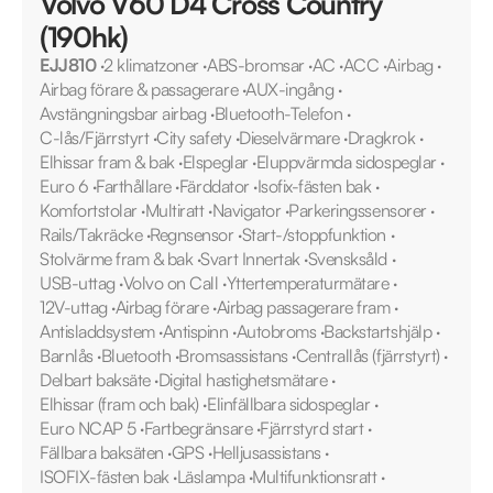
Volvo V60 D4 Cross Country
(190hk)
EJJ810
·
2 klimatzoner
·
ABS-bromsar
·
AC
·
ACC
·
Airbag
·
Airbag förare & passagerare
·
AUX-ingång
·
Avstängningsbar airbag
·
Bluetooth-Telefon
·
C-lås/Fjärrstyrt
·
City safety
·
Dieselvärmare
·
Dragkrok
·
Elhissar fram & bak
·
Elspeglar
·
Eluppvärmda sidospeglar
·
Euro 6
·
Farthållare
·
Färddator
·
Isofix-fästen bak
·
Komfortstolar
·
Multiratt
·
Navigator
·
Parkeringssensorer
·
Rails/Takräcke
·
Regnsensor
·
Start-/stoppfunktion
·
Stolvärme fram & bak
·
Svart Innertak
·
Svensksåld
·
USB-uttag
·
Volvo on Call
·
Yttertemperaturmätare
·
12V-uttag
·
Airbag förare
·
Airbag passagerare fram
·
Antisladdsystem
·
Antispinn
·
Autobroms
·
Backstartshjälp
·
Barnlås
·
Bluetooth
·
Bromsassistans
·
Centrallås (fjärrstyrt)
·
Delbart baksäte
·
Digital hastighetsmätare
·
Elhissar (fram och bak)
·
Elinfällbara sidospeglar
·
Euro NCAP 5
·
Fartbegränsare
·
Fjärrstyrd start
·
Fällbara baksäten
·
GPS
·
Helljusassistans
·
ISOFIX-fästen bak
·
Läslampa
·
Multifunktionsratt
·