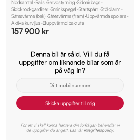
Nödsamtal
·
Rails
·
Servostyrning
·
Sidoairbags
·
Sidokrockgardiner
·
Sminkspegel
·
Startspärr
·
Stöldlarm
·
Sätesvärme (bak)
·
Sätesvärme (fram)
·
Uppvärmda spolare
·
Aktiva kurvljus
·
Eluppvärmd bakruta
157 900 kr
Denna bil är såld. Vill du få
uppgifter om liknande bilar som är
på väg in?
Skicka uppgifter till mig
För att vi skall kunna hantera din förfrågan behandlar vi
de uppgifter du angett. Läs vår
integritetspolicy
.