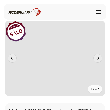
1 / 37
+
32
fler