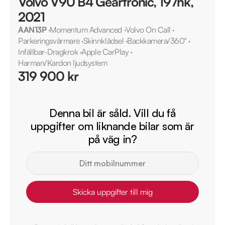
Volvo V90 B4 Geartronic, 197hk,
2021
AAN13P
·
Momentum Advanced
·
Volvo On Call
·
Parkeringsvärmare
·
Skinnklädsel
·
Backkamera/360°
·
Infällbar-Dragkrok
·
Apple CarPlay
·
Harman/Kardon ljudsystem
319 900 kr
Denna bil är såld. Vill du få
uppgifter om liknande bilar som är
på väg in?
Skicka uppgifter till mig