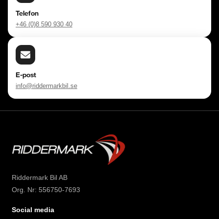
Telefon
+46 (0)8 590 930 40
E-post
info@riddermarkbil.se
Riddermark Bil AB
Org. Nr: 556750-7693
Social media