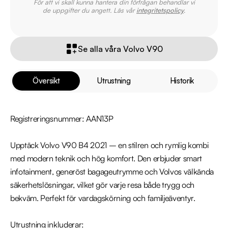
För att vi skall kunna hantera din förfrågan behandlar vi
de uppgifter du angett. Läs vår
integritetspolicy
.
Se alla våra Volvo V90
Översikt
Utrustning
Historik
Registreringsnummer: AAN13P

Upptäck Volvo V90 B4 2021 – en stilren och rymlig kombi 
med modern teknik och hög komfort. Den erbjuder smart 
infotainment, generöst bagageutrymme och Volvos välkända 
säkerhetslösningar, vilket gör varje resa både trygg och 
bekväm. Perfekt för vardagskörning och familjeäventyr.

Utrustning inkluderar:
