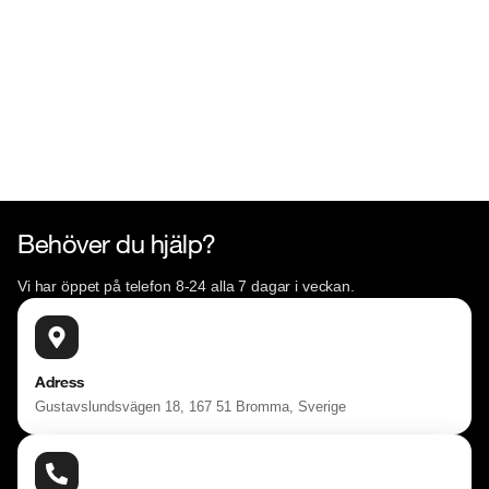
Besökstider i butik:

Måndag - Fredag 09:00 - 19:00

Lördag 10:00 - 18:00

Söndag 10:00 - 16:00

Välkomna!
Behöver du hjälp?
Vi har öppet på telefon 8-24 alla 7 dagar i veckan.
Adress
Gustavslundsvägen 18, 167 51 Bromma, Sverige