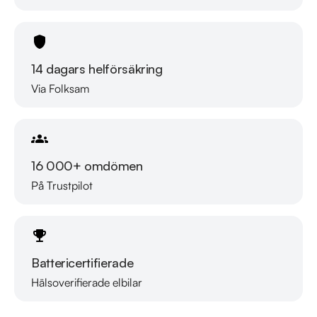
RIDDERMARK BIL TRYGGHETSPAKET:

Skydda din bil med vårt trygghetspaket. Välj mellan 12-60 
månaders garanti och komplettera med extra 
hjuluppsättningar till bra priser. Gör ditt bilköp tryggt och 
14 dagars helförsäkring
enkelt hos oss.

Via Folksam
Med korta lagertider försvinner våra bilar snabbt! Ring oss 
idag för att reservera din bil: 019-760 88 77. Vi erbjuder även 
skräddarsydd finansiering och 14 dagars fri försäkring från 
16 000+ omdömen
Folksam.

På Trustpilot
Se hur vi genomför våra tester här:

https://vimeo.com/1011323016

Battericertifierade
Telefontider:

Måndag - Söndag 08:00 - 24:00

Hälsoverifierade elbilar
Läs mer om oss