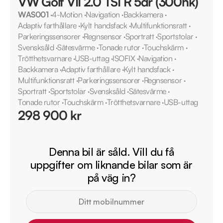
VW Golf VII 2.0 TSI R 5dr (300hk)
WAS001
·
4-Motion
·
Navigation
·
Backkamera
·
Adaptiv farthållare
·
Kylt handsfack
·
Multifunktionsratt
·
Parkeringssensorer
·
Regnsensor
·
Sportratt
·
Sportstolar
·
Svensksåld
·
Sätesvärme
·
Tonade rutor
·
Touchskärm
·
Trötthetsvarnare
·
USB-uttag
·
ISOFIX
·
Navigation
·
Backkamera
·
Adaptiv farthållare
·
Kylt handsfack
·
Multifunktionsratt
·
Parkeringssensorer
·
Regnsensor
·
Sportratt
·
Sportstolar
·
Svensksåld
·
Sätesvärme
·
Tonade rutor
·
Touchskärm
·
Trötthetsvarnare
·
USB-uttag
298 900 kr
Denna bil är såld. Vill du få
uppgifter om liknande bilar som är
på väg in?