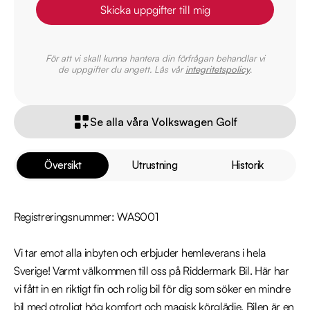
Skicka uppgifter till mig
För att vi skall kunna hantera din förfrågan behandlar vi
de uppgifter du angett. Läs vår
integritetspolicy
.
Se alla våra Volkswagen Golf
Översikt
Utrustning
Historik
Registreringsnummer: WAS001

Vi tar emot alla inbyten och erbjuder hemleverans i hela 
Sverige! Varmt välkommen till oss på Riddermark Bil. Här har 
vi fått in en riktigt fin och rolig bil för dig som söker en mindre 
bil med otroligt hög komfort och magisk körglädje. Bilen är en 