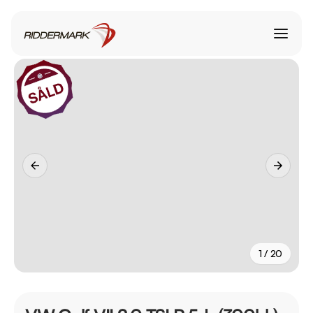
1 / 20
+
15
fler