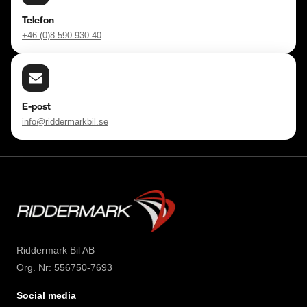
Telefon
+46 (0)8 590 930 40
E-post
info@riddermarkbil.se
Riddermark Bil AB
Org. Nr: 556750-7693
Social media