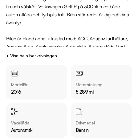
fin och välskött Volkswagen Golf R på 300hk med både 
automatlåda och fyrhjulsdrift. Bilen står redo för dig och dina 
äventyr. 

Bilen är bland annat utrustad med: ACC, Adaptiv farthållare, 
Android Auto, Apple carplay, Auto Hold, Automatlåda Med 
Paddlar, AUX-ingång, Backkamera, Bluetooth-Telefon, 
+ Visa hela beskrivningen
Elhissar fram & bak, Elspeglar, Eltaklucka, Eluppvärmda 
sidospeglar, Front Assist, Fyrhjulsdrift, Klädsel (Tyg/Alcantara), 
Lane Assist, Multiratt, Navigator, Parkeringssensorer, 
Modellår
Mätarställning
Sportratt, Sportstolar, Start-/stoppfunktion, Stolsvärme Fram, 
2016
5 289 mil
Svart Innertak, Svensksåld, Trötthetsvarning, USB-uttag, 
Vägmärkesassistent, Xenonstrålkastare.

Bilen är servad på följande datum och miltal: , 2017-01-25 
Växellåda
Drivmedel
827 mil, 2018-03-15 1711 mil, 2019-04-17 2552 mil, 2020-
Automatisk
Bensin
09-28 4419 mil
