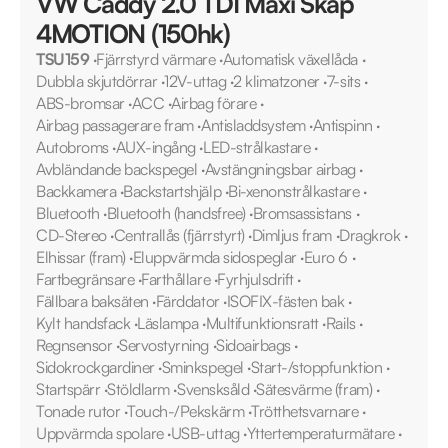
VW Caddy 2.0 TDI Maxi Skåp
4MOTION (150hk)
TSU159
·
Fjärrstyrd värmare
·
Automatisk växellåda
·
Dubbla skjutdörrar
·
12V-uttag
·
2 klimatzoner
·
7-sits
·
ABS-bromsar
·
ACC
·
Airbag förare
·
Airbag passagerare fram
·
Antisladdsystem
·
Antispinn
·
Autobroms
·
AUX-ingång
·
LED-strålkastare
·
Avbländande backspegel
·
Avstängningsbar airbag
·
Backkamera
·
Backstartshjälp
·
Bi-xenonstrålkastare
·
Bluetooth
·
Bluetooth (handsfree)
·
Bromsassistans
·
CD-Stereo
·
Centrallås (fjärrstyrt)
·
Dimljus fram
·
Dragkrok
·
Elhissar (fram)
·
Eluppvärmda sidospeglar
·
Euro 6
·
Fartbegränsare
·
Farthållare
·
Fyrhjulsdrift
·
Fällbara baksäten
·
Färddator
·
ISOFIX-fästen bak
·
Kylt handsfack
·
Läslampa
·
Multifunktionsratt
·
Rails
·
Regnsensor
·
Servostyrning
·
Sidoairbags
·
Sidokrockgardiner
·
Sminkspegel
·
Start-/stoppfunktion
·
Startspärr
·
Stöldlarm
·
Svensksåld
·
Sätesvärme (fram)
·
Tonade rutor
·
Touch-/Pekskärm
·
Trötthetsvarnare
·
Uppvärmda spolare
·
USB-uttag
·
Yttertemperaturmätare
·