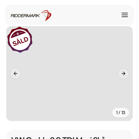
1 / 13
+
8
fler