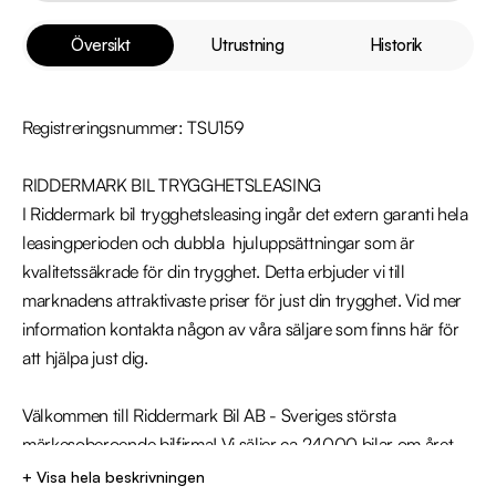
Översikt
Utrustning
Historik
Registreringsnummer: TSU159

RIDDERMARK BIL TRYGGHETSLEASING

I Riddermark bil trygghetsleasing ingår det extern garanti hela 
leasingperioden och dubbla  hjuluppsättningar som är 
kvalitetssäkrade för din trygghet. Detta erbjuder vi till 
marknadens attraktivaste priser för just din trygghet. Vid mer 
information kontakta någon av våra säljare som finns här för 
att hjälpa just dig. 

Välkommen till Riddermark Bil AB - Sveriges största 
märkesoberoende bilfirma! Vi säljer ca 24000 bilar om året. 
Alla våra bilar är leveransklara och vi erbjuder även 
+ Visa hela beskrivningen