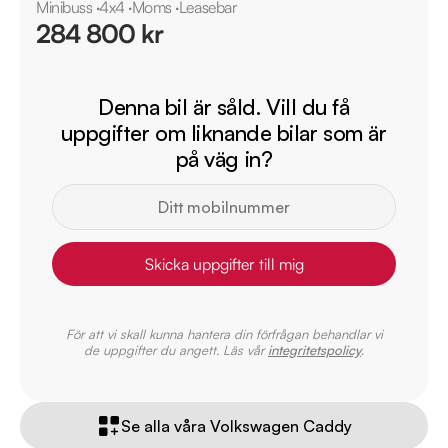
Minibuss
·
4x4
·
Moms
·
Leasebar
284 800 kr
Denna bil är såld. Vill du få
uppgifter om liknande bilar som är
på väg in?
Skicka uppgifter till mig
För att vi skall kunna hantera din förfrågan behandlar vi
de uppgifter du angett. Läs vår
integritetspolicy
.
Se alla våra Volkswagen Caddy