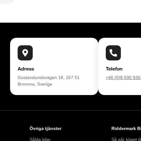
-48 månader och dubbla hjuluppsättningar 
nadens attraktivaste priser för just din 
nns här för att hjälpa just dig.

märkesoberoende återförsäljare av 
ekar. Våra bilar är leveransklara och kan 
Adress
Telefon
22 00 för mer information!

Gustavslundsvägen 18, 167 51
+46 (0)8 590 930
Bromma, Sverige
 vår kostnadsfria chaufförsservice och gör 
mnar din bil hemma hos dig inom 24h, oavsett 
Övriga tjänster
Riddermark Bi
Sålda bilar
Så går köpet til