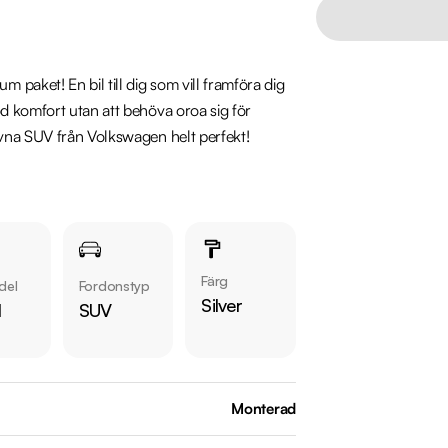
aket! En bil till dig som vill framföra dig 
d komfort utan att behöva oroa sig för 
vna SUV från Volkswagen helt perfekt!

ragpaket, Parking Assist, Komfortstolar, 
io Ljudsystem, Infällbar Dragkrok, 
 Adaptiv Farthållare, Lane Assist, Elektrisk 
Färg
del
Fordonstyp
Silver
l
SUV
Monterad