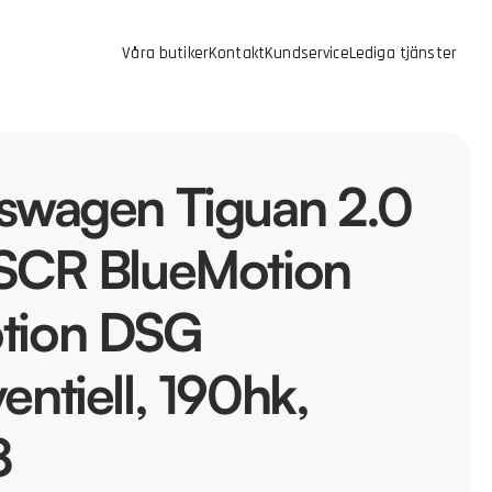
Våra butiker
Kontakt
Kundservice
Lediga tjänster
swagen Tiguan 2.0
SCR BlueMotion
tion DSG
entiell, 190hk,
8