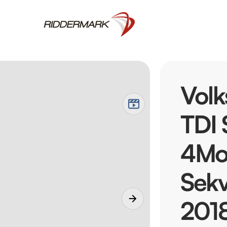
Volk
TDI 
4Mo
Sekv
201