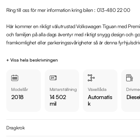
Ring till oss för mer information kring bilen : 013-480 22 00

Här kommer en rikligt välutrustad Volkswagen Tiguan med Premium p
och familjen på alla dags äventyr med riktigt snygg design och go
framkomlighet eller parkeringssvårigheter så är denna fyrhjulsdri
Bilen är leveransklar och utrustning över standard -

+ Visa hela beskrivningen
4Motion, R-Line, Executive, Premium paket, Förarassistanspaket, D
Krompaket, Fjärrstyrd Dieselvärmare, Active info, Cockpit, Dynaud
Sportstolar, Sportratt, Rattvärme, Backkamera, Massagestol förare,
Modellår
Mätarställning
Växellåda
Drivme
Bagagelucka och mycket mer!

2018
14 502
Automatis
Diese
mil
k
Övrig information om bilen:

Årsskatt på endast 3084:-

Vid blandad körning är förbrukning endast 0,57L/Mil

Dragkrok
Besiktigad till och med 2024-08-31
