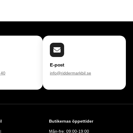
E-post
 40
info@riddermarkbil.se
l
Butikernas öppettider
Mån-fre: 09:00-19:00
l