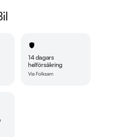
il
14 dagars
helförsäkring
Via Folksam
Läs mer om oss
e
r