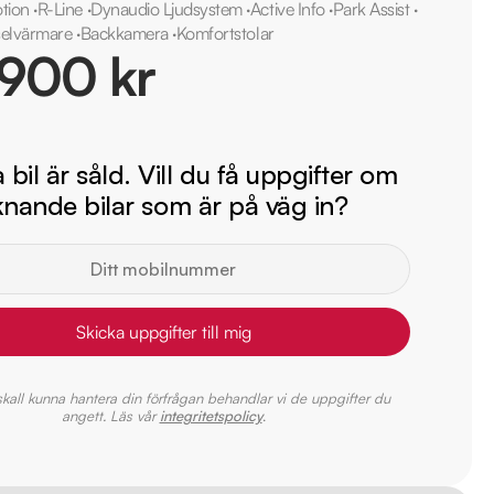
tion
·
R-Line
·
Dynaudio Ljudsystem
·
Active Info
·
Park Assist
·
selvärmare
·
Backkamera
·
Komfortstolar
 900 kr
bil är såld. Vill du få uppgifter om
iknande bilar som är på väg in?
Skicka uppgifter till mig
 skall kunna hantera din förfrågan behandlar vi de uppgifter du
angett. Läs vår
integritetspolicy
.