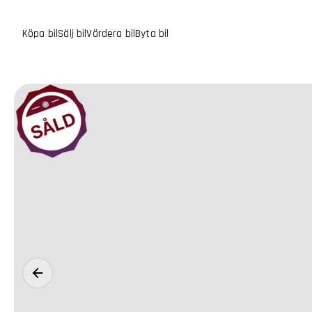
Köpa bil
Sälj bil
Värdera bil
Byta bil