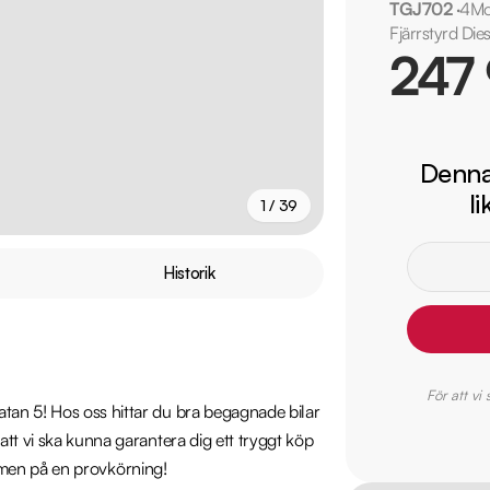
TGJ702
·
4Mo
Fjärrstyrd Die
247
Denna 
l
1 / 39
+
34
fler
Historik
För att vi
tan 5! Hos oss hittar du bra begagnade bilar 
tt vi ska kunna garantera dig ett tryggt köp 
kommen på en provkörning!
