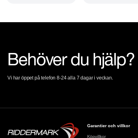
RIDDERMARK BIL TRYGGHETSPAKET

I Riddermark bil trygghetspaket ingår det extern garanti från 12
som är kvalitetssäkrade för din trygghet. Detta erbjuder vi till mark
trygghet. Vid mer information kontakta någon av våra säljare som fi
Behöver du hjälp?
Välkommen till Riddermark Bil Linköping - Vi är Sveriges största 
begagnade bilar! Hos oss hittar ni bilar i alla prisklasser och storl
levereras hem till din dörr inom 24 timmar! Ring oss på 013-480 
Vi har öppet på telefon 8-24 alla 7 dagar i veckan.
Köp, byt eller sälj din bil hos oss i Linköping. Eller använd dig av
bilaffären tryggt hemma hos dig. Våra chaufförer hämtar eller lä
var i landet du bor. 

Öppettider telefon:

Garantier och villkor
Mån-sön 08.00-00.00. 

Köpvillkor