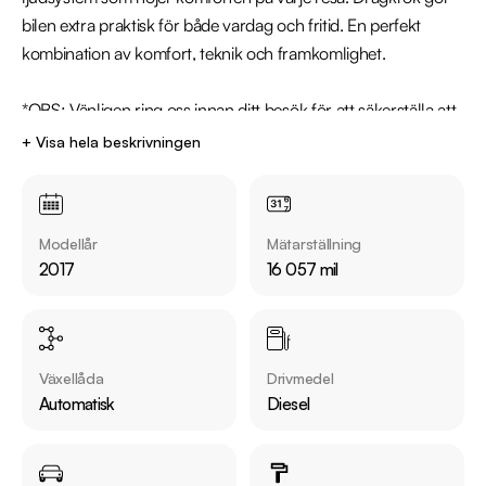
bilen extra praktisk för både vardag och fritid. En perfekt 
kombination av komfort, teknik och framkomlighet.

*OBS: Vänligen ring oss innan ditt besök för att säkerställa att 
bilen finns i butiken, då den kan vara placerad på en annan 
+ Visa hela beskrivningen
anläggning eller reserverad*

Utrustning inkluderar:

Modellår
Mätarställning
  - GT

2017
16 057 mil
  - 4Motion - Fyrhjulsdrift

  - Dragkrok - Infällbar

  - Fjärrstyrd parkeringsvärmare

  - Panoramaglastak

Växellåda
Drivmedel
  - Dynaudio ljudsystem

Automatisk
Diesel
  - Active Info Display (Digital Cockpit)

  - Backkamera

  - Apple CarPlay & Android Auto
