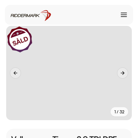
1 / 32
+
27
fler