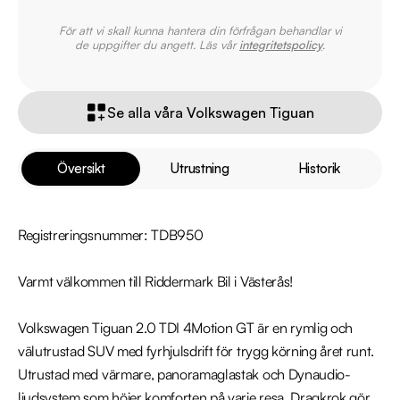
För att vi skall kunna hantera din förfrågan behandlar vi
de uppgifter du angett. Läs vår
integritetspolicy
.
Se alla våra Volkswagen Tiguan
Översikt
Utrustning
Historik
Registreringsnummer: TDB950

Varmt välkommen till Riddermark Bil i Västerås!

Volkswagen Tiguan 2.0 TDI 4Motion GT är en rymlig och 
välutrustad SUV med fyrhjulsdrift för trygg körning året runt. 
Utrustad med värmare, panoramaglastak och Dynaudio-
ljudsystem som höjer komforten på varje resa. Dragkrok gör 