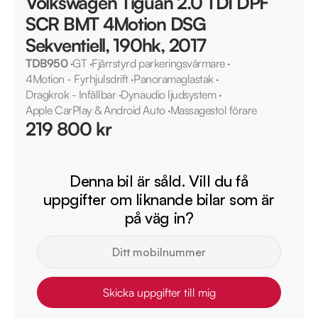
Volkswagen Tiguan 2.0 TDI DPF
SCR BMT 4Motion DSG
Sekventiell, 190hk, 2017
TDB950
·
GT
·
Fjärrstyrd parkeringsvärmare
·
4Motion - Fyrhjulsdrift
·
Panoramaglastak
·
Dragkrok - Infällbar
·
Dynaudio ljudsystem
·
Apple CarPlay & Android Auto
·
Massagestol förare
219 800 kr
Denna bil är såld. Vill du få
uppgifter om liknande bilar som är
på väg in?
Skicka uppgifter till mig