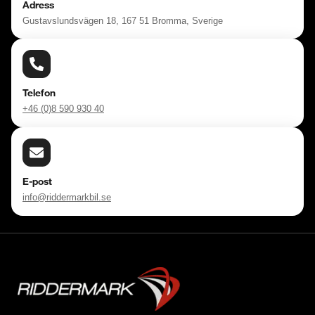
Adress
Gustavslundsvägen 18, 167 51 Bromma, Sverige
Telefon
+46 (0)8 590 930 40
E-post
info@riddermarkbil.se