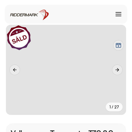
1 / 27
+
22
fler