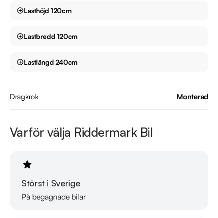
Lasthöjd
120
cm
Måndag - Söndag 08:00 - 24:00

Lastbredd
120
cm
Besökstider i butik:

Måndag - Fredag 09:00 - 19:00

Lördag 10:00 - 17:00

Lastlängd
240
cm
Söndag 10:00 - 16:00

Dragkrok
Monterad
Välkomna!
Varför välja Riddermark Bil
Störst i Sverige
På begagnade bilar