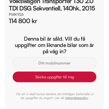
Volkswagen Transporter T30 2.0
TDI DSG Sekventiell, 140hk, 2015
PMK926
114 800 kr
Denna bil är såld. Vill du få
uppgifter om liknande bilar som är
på väg in?
Skicka uppgifter till mig
För att vi skall kunna hantera din förfrågan behandlar vi
de uppgifter du angett. Läs vår
integritetspolicy
.