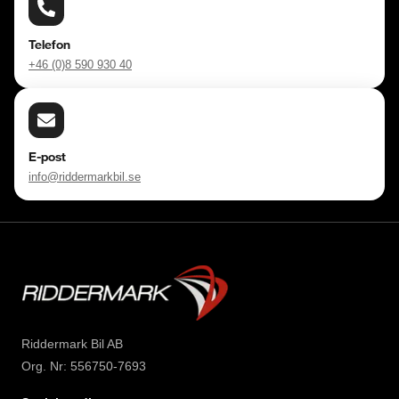
Telefon
+46 (0)8 590 930 40
E-post
info@riddermarkbil.se
Riddermark Bil AB
Org. Nr: 556750-7693