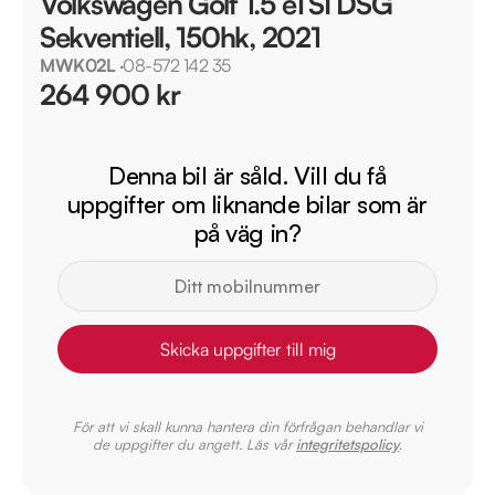
Volkswagen Golf 1.5 eTSI DSG
Sekventiell, 150hk, 2021
MWK02L
·
08-572 142 35
264 900 kr
Denna bil är såld. Vill du få
uppgifter om liknande bilar som är
på väg in?
Skicka uppgifter till mig
För att vi skall kunna hantera din förfrågan behandlar vi
de uppgifter du angett. Läs vår
integritetspolicy
.