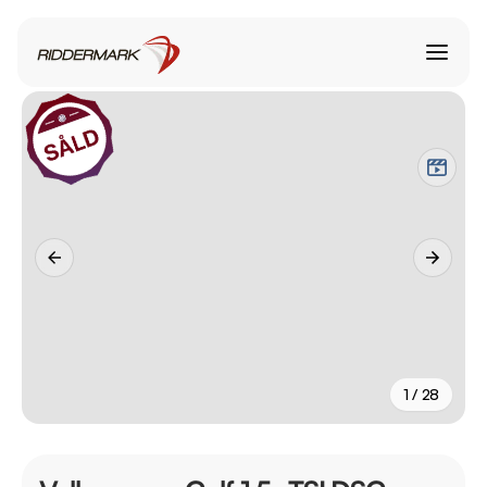
1 / 28
+
23
fler