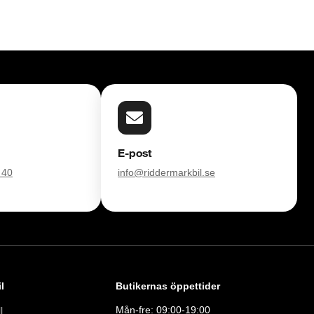
E-post
 40
info@riddermarkbil.se
l
Butikernas öppettider
Mån-fre: 09:00-19:00
l