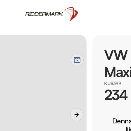
VW 
Maxi
KUS399
234
Denna 
l