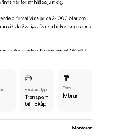
nns här för att hjälpa just dig.

nde bilfirma! Vi säljer ca 24000 bilar om 
erans i hela Sverige. Denna bil kan köpas med 
rar vi våra kunder att ringa oss på 08-522 
nansiering som passar just dina behov, 
la bil i inbyte. Kontakta anläggningen för 
Färg
del
Fordonstyp
l.

Mbrun
l
Transport
bil - Skåp
Monterad