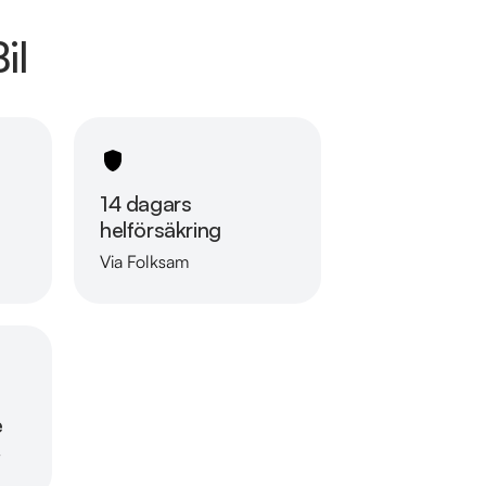
il
14 dagars
helförsäkring
Via Folksam
Läs mer om oss
e
r