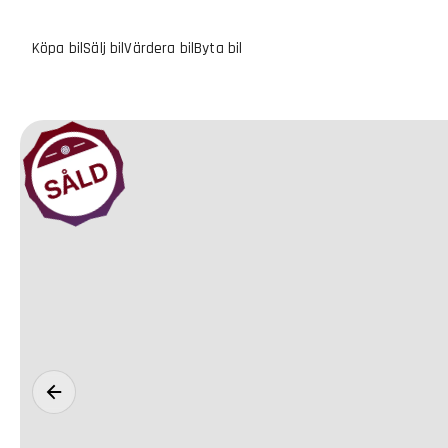
Köpa bil
Sälj bil
Värdera bil
Byta bil