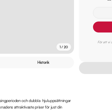
För att vi
1 / 20
+
15
fler
Historik
asingperioden och dubbla  hjuluppsättningar 
nadens attraktivaste priser för just din 