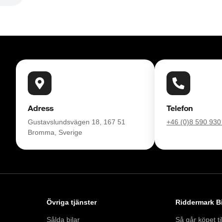
Adress
Telefon
Gustavslundsvägen 18, 167 51
+46 (0)8 590 930
Bromma, Sverige
Övriga tjänster
Riddermark Bi
Sålda bilar
Så går köpet til