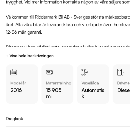
trygghet. Vid mer information kontakta någon av våra säljare som fi
Välkommen till Riddermark Bil AB - Sveriges största märkesoberoe
året. Alla våra bilar är leveransklara och vi erbjuder även hemlev
12-36 mån garanti.

Eftersom vi har väldigt korta lagertider på våra bilar rekommende
22 788 för att kontrollera att fordonet finns kvar! Vi ordnar en fi
+ Visa hela beskrivningen
erbjuder marknadens billigaste helförsäkring och tar gärna din gam
mer information.

Modellår
Mätarställning
Växellåda
Drivme
Vi testar även alla våra bilar, kolla länk nedan hur våra tester går til
2016
15 905
Automatis
Diese
https://www.youtube.com/watch?v=EvmgI7cNqkU
mil
k
Dragkrok