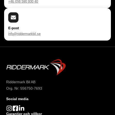
+46 (0)8 590 930 40
E-post
info@riddermarkbil.se
Riddermark Bil AB
Org. Nr: 556750-7693
Social media
Garantier och villkor