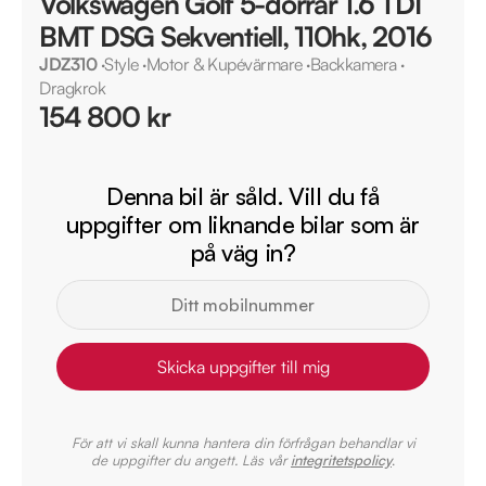
Volkswagen Golf 5-dörrar 1.6 TDI
BMT DSG Sekventiell, 110hk, 2016
JDZ310
·
Style
·
Motor & Kupévärmare
·
Backkamera
·
Dragkrok
154 800 kr
Denna bil är såld. Vill du få
uppgifter om liknande bilar som är
på väg in?
Skicka uppgifter till mig
För att vi skall kunna hantera din förfrågan behandlar vi
de uppgifter du angett. Läs vår
integritetspolicy
.