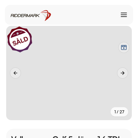
1 / 27
+
22
fler