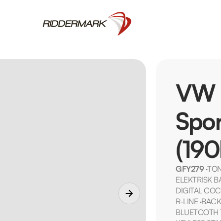
VW P
Spo
(190
GFY279
·
TO
ELEKTRISK 
DIGITAL COC
R-LINE
·
BACK
BLUETOOTH 