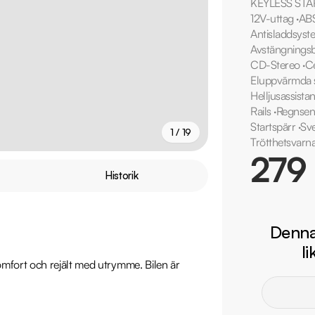
KEYLESS STA
12V-uttag
·
AB
Antisladdsyst
Avstängningsb
CD-Stereo
·
Ce
Eluppvärmda 
Helljusassista
Rails
·
Regnsen
Startspärr
·
Sv
1 / 19
Trötthetsvarn
279
+
14
fler
Historik
Denna 
l
mfort och rejält med utrymme. Bilen är 