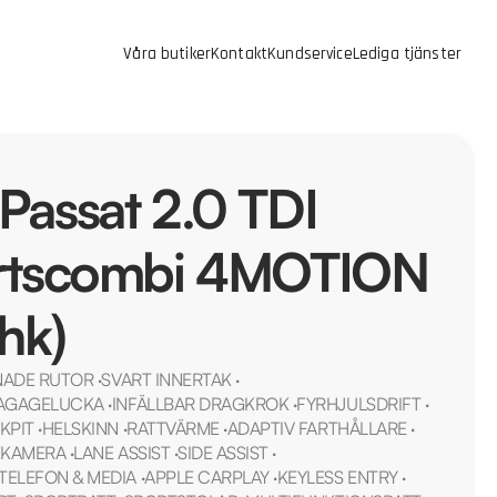
Våra butiker
Kontakt
Kundservice
Lediga tjänster
assat 2.0 TDI
rtscombi 4MOTION
hk)
NADE RUTOR
·
SVART INNERTAK
·
BAGAGELUCKA
·
INFÄLLBAR DRAGKROK
·
FYRHJULSDRIFT
·
KPIT
·
HELSKINN
·
RATTVÄRME
·
ADAPTIV FARTHÅLLARE
·
KAMERA
·
LANE ASSIST
·
SIDE ASSIST
·
TELEFON & MEDIA
·
APPLE CARPLAY
·
KEYLESS ENTRY
·