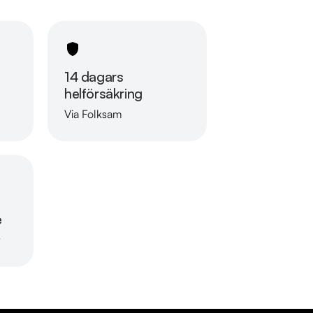
14 dagars
helförsäkring
Via Folksam
Läs mer om oss
e
r