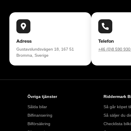
Adress
Telefon
Gustavslundsvägen 18, 167 51
+46 (0)8 590 930
Bromma, Sverige
Övriga tjänster
Riddermark Bi
Sålda bilar
Så går köpet til
Bilfinansering
Så säljer du din
Bilförsäkring
Checklista bilk