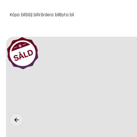
Köpa bil
Sälj bil
Värdera bil
Byta bil