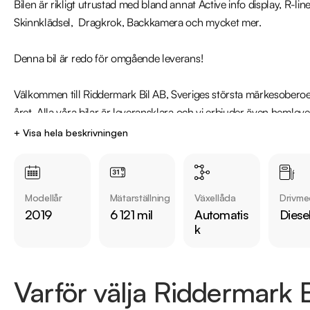
Bilen är rikligt utrustad med bland annat Active info display, R-line
Skinnklädsel,  Dragkrok, Backkamera och mycket mer.

Denna bil är redo för omgående leverans!

Välkommen till Riddermark Bil AB, Sveriges största märkesoberoend
året. Alla våra bilar är leveransklara och vi erbjuder även hemlev
12-36 månaders garanti. Vi erbjuder installation av motor & kupé
+ Visa hela beskrivningen
Eftersom vi har väldigt korta lagertider på våra bilar rekommende
87040 för att kontrollera att fordonet finns kvar! Vi ordnar en fin
Modellår
Mätarställning
Växellåda
Drivme
erbjuder en av marknadens billigaste helförsäkring och tar gärna d
2019
6 121 mil
Automatis
Diese
för mer information.
k
Varför välja Riddermark B