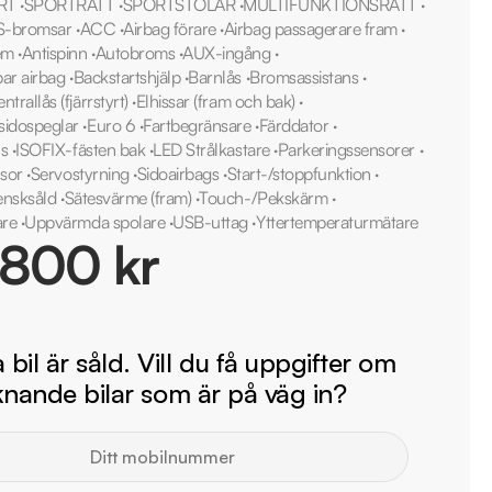
RT
·
SPORTRATT
·
SPORTSTOLAR
·
MULTIFUNKTIONSRATT
·
S-bromsar
·
ACC
·
Airbag förare
·
Airbag passagerare fram
·
em
·
Antispinn
·
Autobroms
·
AUX-ingång
·
ar airbag
·
Backstartshjälp
·
Barnlås
·
Bromsassistans
·
ntrallås (fjärrstyrt)
·
Elhissar (fram och bak)
·
sidospeglar
·
Euro 6
·
Fartbegränsare
·
Färddator
·
ns
·
ISOFIX-fästen bak
·
LED Strålkastare
·
Parkeringssensorer
·
sor
·
Servostyrning
·
Sidoairbags
·
Start-/stoppfunktion
·
ensksåld
·
Sätesvärme (fram)
·
Touch-/Pekskärm
·
are
·
Uppvärmda spolare
·
USB-uttag
·
Yttertemperaturmätare
 800 kr
bil är såld. Vill du få uppgifter om
iknande bilar som är på väg in?