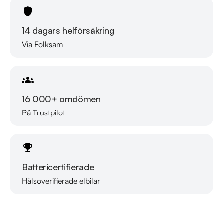
rekommenderar vi våra kunder att ringa oss på 08-572 142 
35 för att kontrollera att fordonet finns kvar! Vi ordnar en 
14 dagars helförsäkring
finansiering som passar just dina behov och erbjuder 14 dagar 
Via Folksam
försäkring kostnadsfritt i samarbete med Folksam, vi tar gärna 
din gamla bil i inbyte. Kontakta anläggningen för mer 
information.

16 000+ omdömen
Telefontider:

På Trustpilot
Måndag - Söndag 08:00 - 24:00

Besökstider i butik:

Måndag - Fredag 09:00 - 19:00

Battericertifierade
Lördag 10:00 - 18:00

Söndag 10:00 - 16:00

Hälsoverifierade elbilar
Läs mer om oss
Välkomna!