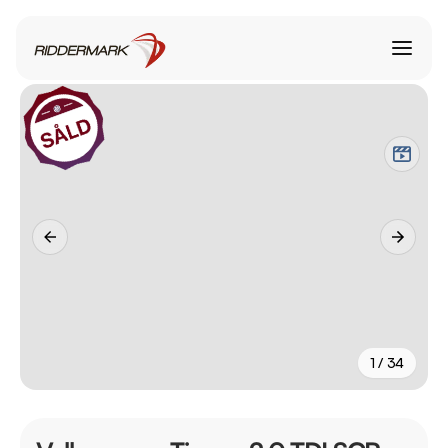
1 / 34
+
29
fler