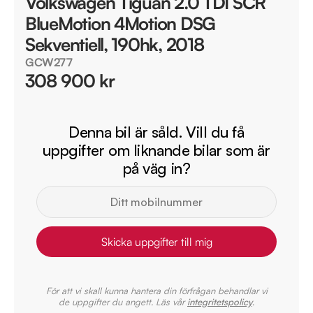
Volkswagen Tiguan 2.0 TDI SCR
BlueMotion 4Motion DSG
Sekventiell, 190hk, 2018
GCW277
308 900 kr
Denna bil är såld. Vill du få
uppgifter om liknande bilar som är
på väg in?
Skicka uppgifter till mig
För att vi skall kunna hantera din förfrågan behandlar vi
de uppgifter du angett. Läs vår
integritetspolicy
.