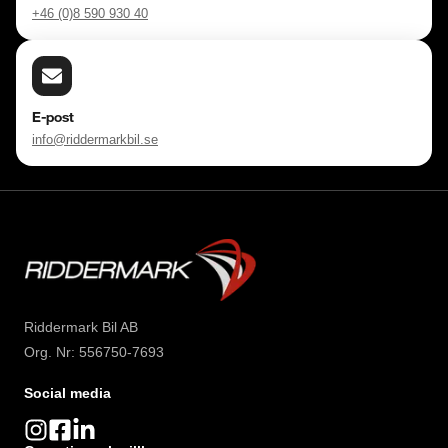
+46 (0)8 590 930 40
E-post
info@riddermarkbil.se
Riddermark Bil AB
Org. Nr: 556750-7693
Social media