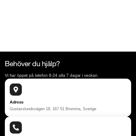
Besökstider i butik:

Måndag - Fredag 10:00 - 19:00

Lördag 10:00 - 18:00

Söndag 10:00 - 16:00

Välkomna!
Behöver du hjälp?
Vi har öppet på telefon 8-24 alla 7 dagar i veckan.
Adress
Gustavslundsvägen 18, 167 51 Bromma, Sverige