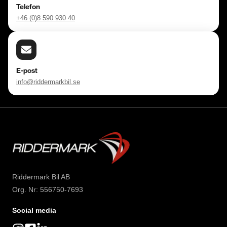
Telefon
+46 (0)8 590 930 40
E-post
info@riddermarkbil.se
Riddermark Bil AB
Org. Nr: 556750-7693
Social media