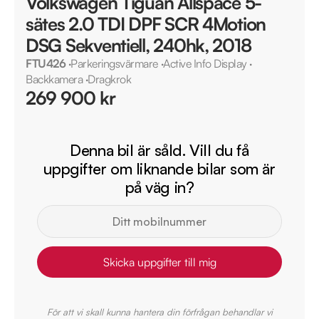
Volkswagen Tiguan Allspace 5-
sätes 2.0 TDI DPF SCR 4Motion
DSG Sekventiell, 240hk, 2018
FTU426
·
Parkeringsvärmare
·
Active Info Display
·
Backkamera
·
Dragkrok
269 900 kr
Denna bil är såld. Vill du få
uppgifter om liknande bilar som är
på väg in?
Skicka uppgifter till mig
För att vi skall kunna hantera din förfrågan behandlar vi