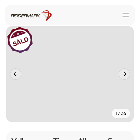
1 / 36
+
31
fler