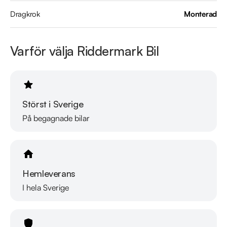
Vi testar även alla våra bilar, kolla länk nedan hur våra tester 
Dragkrok
Monterad
går till.

https://www.youtube.com/watch?v=EvmgI7cNqkU

Varför välja Riddermark Bil
Direktleverans
Störst i Sverige
På begagnade bilar
Hemleverans
I hela Sverige