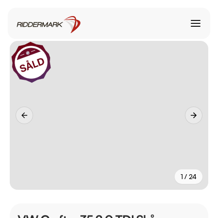
1 / 24
+
19
fler