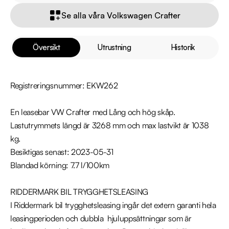
Se alla våra Volkswagen Crafter
Översikt
Utrustning
Historik
Registreringsnummer: EKW262

En leasebar VW Crafter med Lång och hög skåp. 
Lastutrymmets längd är 3268 mm och max lastvikt är 1038 
kg. 

Besiktigas senast: 2023-05-31

Blandad körning: 7.7 l/100km

RIDDERMARK BIL TRYGGHETSLEASING

I Riddermark bil trygghetsleasing ingår det extern garanti hela 
leasingperioden och dubbla  hjuluppsättningar som är 