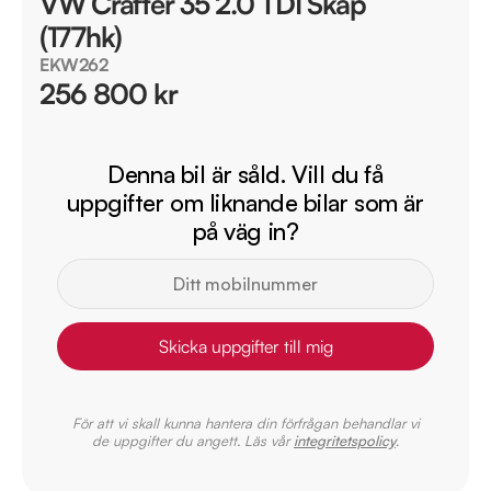
VW Crafter 35 2.0 TDI Skåp
(177hk)
EKW262
256 800 kr
Denna bil är såld. Vill du få
uppgifter om liknande bilar som är
på väg in?
Skicka uppgifter till mig
För att vi skall kunna hantera din förfrågan behandlar vi
de uppgifter du angett. Läs vår
integritetspolicy
.