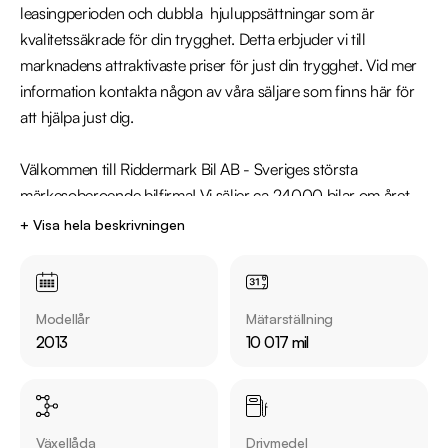
leasingperioden och dubbla  hjuluppsättningar som är 
kvalitetssäkrade för din trygghet. Detta erbjuder vi till 
marknadens attraktivaste priser för just din trygghet. Vid mer 
information kontakta någon av våra säljare som finns här för 
att hjälpa just dig. 

Välkommen till Riddermark Bil AB - Sveriges största 
märkesoberoende bilfirma! Vi säljer ca 24000 bilar om året. 
Alla våra bilar är leveransklara och vi erbjuder även 
+ Visa hela beskrivningen
hemleverans i hela Sverige. Denna bil kan köpas med 12-36 
mån garanti. 

Modellår
Mätarställning
Eftersom vi har väldigt korta lagertider på våra bilar 
2013
10 017 mil
rekommenderar vi våra kunder att ringa oss på 08-522 22 
788 för att kontrollera att fordonet finns kvar! Vi ordnar en 
finansiering som passar just dina behov, erbjuder marknadens 
billigaste helförsäkring och tar gärna din gamla bil i inbyte. 
Växellåda
Drivmedel