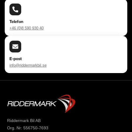
Telefon
+46 (0)8 590 930 40
E-post
info@riddermarkbil.se
Riddermark Bil AB
Org. Nr: 556750-7693