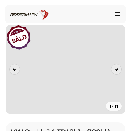
1 / 14
+
9
fler