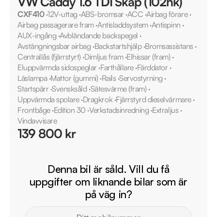
VW Caddy 1.6 TDI Skåp (102hk)
CXF410
·
12V-uttag
·
ABS-bromsar
·
ACC
·
Airbag förare
·
Airbag passagerare fram
·
Antisladdsystem
·
Antispinn
·
AUX-ingång
·
Avbländande backspegel
·
Avstängningsbar airbag
·
Backstartshjälp
·
Bromsassistans
·
Centrallås (fjärrstyrt)
·
Dimljus fram
·
Elhissar (fram)
·
Eluppvärmda sidospeglar
·
Farthållare
·
Färddator
·
Läslampa
·
Mattor (gummi)
·
Rails
·
Servostyrning
·
Startspärr
·
Svensksåld
·
Sätesvärme (fram)
·
Uppvärmda spolare
·
Dragkrok
·
Fjärrstyrd dieselvärmare
·
Frontbåge
·
Edition 30
·
Verkstadsinredning
·
Extraljus
·
Vindavvisare
139 800 kr
Denna bil är såld. Vill du få
uppgifter om liknande bilar som är
på väg in?