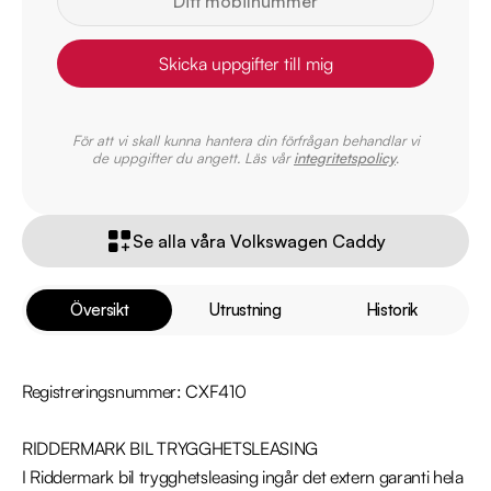
Skicka uppgifter till mig
För att vi skall kunna hantera din förfrågan behandlar vi
de uppgifter du angett. Läs vår
integritetspolicy
.
Se alla våra Volkswagen Caddy
Översikt
Utrustning
Historik
Registreringsnummer: CXF410

RIDDERMARK BIL TRYGGHETSLEASING

I Riddermark bil trygghetsleasing ingår det extern garanti hela 