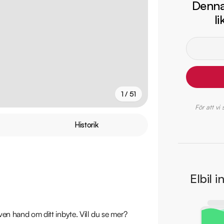
Denna 
l
1 / 51
För att vi
+
46
fler
Historik
Elbil i
även hand om ditt inbyte. Vill du se mer? 