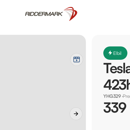
Elbil
Tesl
423h
YHG329
·
Pre
339