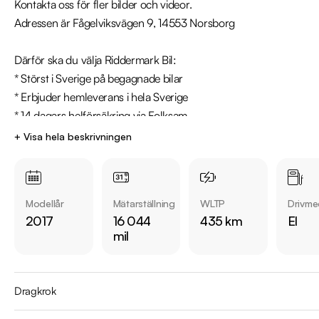
Kontakta oss för fler bilder och videor.

Adressen är Fågelviksvägen 9, 14553 Norsborg

Därför ska du välja Riddermark Bil: 

* Störst i Sverige på begagnade bilar

* Erbjuder hemleverans i hela Sverige

* 14 dagars helförsäkring via Folksam

* Över 10 tusen omdömen på Trustpilot 

+ Visa hela beskrivningen
* Våra bilar är testade på över 100 punkter

* Möjlighet till garanti från 12-60 månader

* Kvalitetssäkrade bilar

Modellår
Mätarställning
WLTP
Drivme
2017
16 044
435 km
El
Utrustning inkluderar:

mil
- Leasbar MOMS

- Premiumpaket 

- Dragkrok 

Dragkrok
- Luftfjädring 
