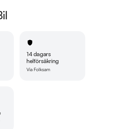
il
e våra bilar på 
14 dagars
helförsäkring
Via Folksam
Läs mer om oss
e
r