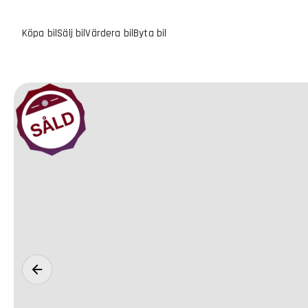
Köpa bil
Sälj bil
Värdera bil
Byta bil