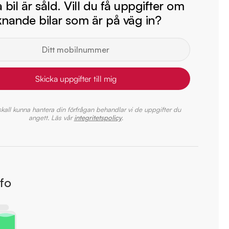
bil är såld. Vill du få uppgifter om
iknande bilar som är på väg in?
Skicka uppgifter till mig
 skall kunna hantera din förfrågan behandlar vi de uppgifter du
angett. Läs vår
integritetspolicy
.
nfo