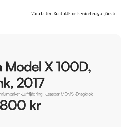
Våra butiker
Kontakt
Kundservice
Lediga tjänster
a Model X 100D,
k, 2017
miumpaket
·
Luftfjädring
·
Leasbar MOMS
·
Dragkrok
 800 kr