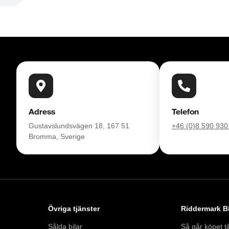
Adress
Telefon
Gustavslundsvägen 18, 167 51
+46 (0)8 590 930
Bromma, Sverige
ers garanti och komplettera med extra 
os oss.

Övriga tjänster
Riddermark Bi
Sålda bilar
Så går köpet til