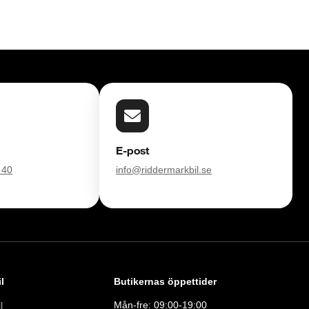
E-post
 40
info@riddermarkbil.se
l
Butikernas öppettider
Mån-fre: 09:00-19:00
l